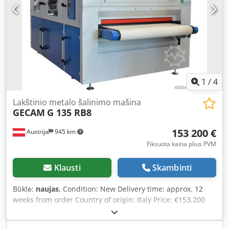
CNC/NC presas • Būklė: Būklė: veikiantis Technical
Specification Bending Length 3100 mm
1
/
4
Lakštinio metalo šalinimo mašina
GECAM
G 135 RB8
153 200 €
Austrija
945 km
Fiksuota kaina plius PVM
Klausti
Skambinti
Būklė:
naujas
, Condition: New Delivery time: approx. 12
weeks from order Country of origin: Italy Price: €153,200
Leasing rate: €2,895.48 Working width: 1,350 mm Sheet
thickness range - mild steel: 0.4 - 120 mm Abrasive belt