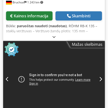
Bruchsal
1 243 km
Kainos informacija
Skambinti
Būklė:
paruoštas naudoti (naudotas)
, RÖHM RB-K 135 –
staklų veržtuvas – Veržtuvo žandų plotis: 135 mm –
Maksimali prispaudimo jėga: 40 kN – Tipas: hidraulinis
staklų veržtuvas – Naudojimo sritis: frezavimo staklės ir
Mažas skelbimas
apdirbimo centrai – Prispaudimo sistema: mechaninis
jėgos stipriklis Dcedpfjztc Alex Ah Rjk – Kreiptuvai: grūdinti
ir tiksliai šlifuoti – Konstrukcija: žemo prispaudimo sistema
Matmenys: Ilgis x plotis x aukštis 0,6 x 0,2 x 0,1 metro /
Svoris 39 kg