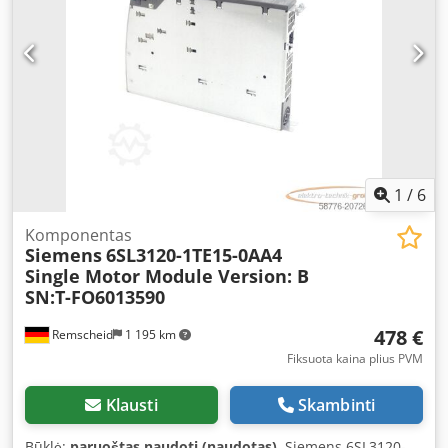
1
/
6
Komponentas
Siemens
6SL3120-1TE15-0AA4
Single Motor Module Version: B
SN:T-FO6013590
478 €
Remscheid
1 195 km
Fiksuota kaina plius PVM
Klausti
Skambinti
Būklė:
paruoštas naudoti (naudotas)
, Siemens 6SL3120-