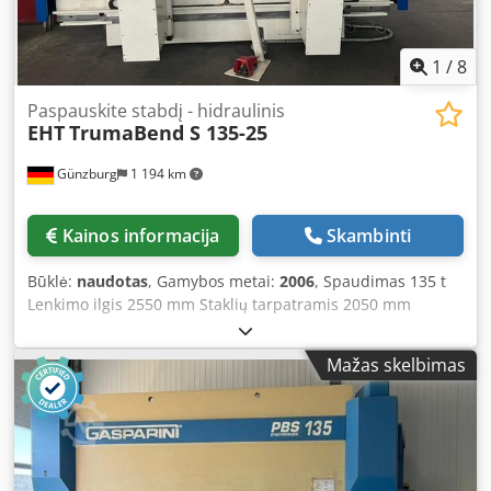
1
/
8
Paspauskite stabdį - hidraulinis
EHT
TrumaBend S 135-25
Günzburg
1 194 km
Kainos informacija
Skambinti
Būklė:
naudotas
, Gamybos metai:
2006
, Spaudimas 135 t
Lenkimo ilgis 2550 mm Staklių tarpatramis 2050 mm
Valdymas CYBELEC ModEva 10 S Įrengimo aukštis 570 (EHT)
mm Bendras galios poreikis 25 kW Staklių svoris apie 11
Mažas skelbimas
000 kg Staklės: - Stabilis staklių rėmas, pagamintas iš
visiškai suvirintos plieninės konstrukcijos - Aukšto lenkimo
stiprumo spaudimo sija - Elektrohidraulinis viršutinis
pavara su proporciniais vožtuvais - Šiuolaikinė blokinė
hidraulika Ypatinga komplektacija: - Įrengimo aukščio ir
eigos padidinimas po 150 mm - Galinės atramos sistema 2