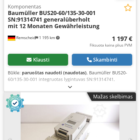
Komponentas
Baumüller
BUS20-60/135-30-001
SN:91314741 generalüberholt
mit 12 Monaten Gewährleistung
1 197 €
Remscheid
1 195 km
Fiksuota kaina plius PVM
Klausti
Skambinti
Būklė:
paruoštas naudoti (naudotas)
, Baumüller BUS20-
60/135-30-001 integruotas lygintuvas SN:91314741,
profesionaliai visiškai atnaujintas ir išbandytas, 12
mėnesių garantija, 100% veikiantis, komplektacija pagal
Mažas skelbimas
nuotraukas. Dedpfei D T Huox Ah Reck