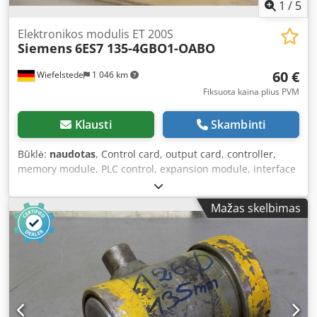
1
/
5
Elektronikos modulis ET 200S
Siemens
6ES7 135-4GBO1-OABO
60 €
Wiefelstede
1 046 km
Fiksuota kaina plius PVM
Klausti
Skambinti
Būklė:
naudotas
, Control card, output card, controller,
memory module, PLC control, expansion module, interface
module, analog assembly, analog module, analog output,
interface module, AS-Interface actuator module, AS-
Mažas skelbimas
Interface sensor module, AS-Interface sensor/actuator
module, sensor/actuator module, connection, electronic
modules, PLC control, digital input, reserve module -
Manufacturer: Siemens, Simatic S7 Electronic Module ET
200S -Type: 6ES7 135-4GB01-0AB0 Dcjdpfxeh D Alme Ah Rjk
-Quantity: 1x module available -Price: per piece -
Dimensions: 55/15/H80 mm -Weight: 0.1 kg/unit