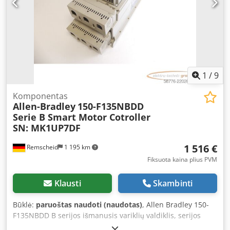
1
/
9
Komponentas
Allen-Bradley
150-F135NBDD
Serie B Smart Motor Cotroller
SN: MK1UP7DF
1 516 €
Remscheid
1 195 km
Fiksuota kaina plius PVM
Klausti
Skambinti
Būklė:
paruoštas naudoti (naudotas)
, Allen Bradley 150-
F135NBDD B serijos išmanusis variklių valdiklis, serijos
numeris: MK1UP7DF, naudotas, geros būklės, 100%