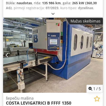
Būklė:
naudotas
, rida:
135 986 km
, galia:
265 kW (360,30
AG)
, pirmoji registracija:
07/2023
, kuro tipas:
dyzelinas
,
tuščias svoris:
7 170 kg
, didžiausias leistinas svoris:
10 830
kg
, bendras svoris:
18 000 kg
, padangos dydis:
315/70
Mažas skelbimas
22,5
, padang padangų:
70 procentas
, ašių konfigūracija:
4x2
, ratų bazė:
3 700 mm
, kita apžiūra (TÜV):
08/2026
,
spalva:
žalia
, vairuotojo kabina:
miegamoji kabina
,
pavaros tipas:
automatinis
, emisijos klasė:
Euro 6
, pakaba:
plienas-oras
, Gamybos metai:
2023
, veikimo valandos:
135 986 h
, priekinės padangos dydis:
315/70 22,5
, galinės
padangos dydis:
315/70 22,5
, Įranga:
ABS, autonominis
šildytuvas, kruizo kontrolė, navigacijos sistema, oro
kondicionavimas, oro pagalvė, sunkvežimio registracija
,
1
/
5
šepečiu mašina
COSTA LEVIGATRICI
B FFFF 1350