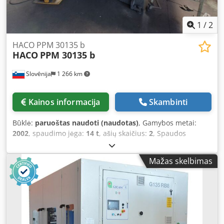
1
/
2
HACO PPM 30135 b
HACO
PPM 30135 b
Slovėnija
1 266 km
Kainos informacija
Skambinti
Būklė:
paruoštas naudoti (naudotas)
, Gamybos metai:
2002
, spaudimo jėga:
14 t
, ašių skaičius:
2
, Spaudos
stabdys pagamintas 2002 m. Šio HACO PPM 30135 b
presavimo jėga yra 135 tonos, o lenkimo ilgis - 3100 mm.
Mažas skelbimas
Jame įrengta 15 kW galia, užtikrinanti efektyvų veikimą. Jei
norite gauti aukštos kokybės lenkimo galimybes,
apsvarstykite mūsų parduodamą HACO PPM 30135 b
stakles. Susisiekite su mumis dėl išsamesnės informacijos.
Djdpfx Ajy Nc D Dsh Reck • Galia: 15 kW • Įtampa: 380 V •
Serijos numeris: 90 695 • Valdymo sistema: Įprastinis