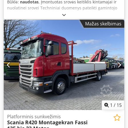
Būklė:
naudotas
, Įmontuotas srovės keitiklis kintamajai ir
nuolatinei srovei Techniniai duomenys pateikti gamintojo
arba operatoriaus ir mums nėra įpareigojantys. Tarpinis
pardavimas galimas; galioja tik mūsų bendrosios prekybos
Mažas skelbimas
ir pardavimo sąlygos. Apie mus Daugiau nei 400 nuosavų
mašinų sandėlyje Daugiau nei 15 000 m² sandėlio plotas,
70 t krano keliamoji galia Daugiau nei 10 000 priedų
straipsnių Jūsų dirbtuvėms Norite parduoti mašinas,
gamybines linijas ar savo įmonę? Susisiekite su mumis.
Daugiau pasiūlymų rasite mūsų svetainėje. Apžiūrėti
galima pagal susitarimą. Dcsdpfxozdu S Te Ah Rok
Laukiame Jūsų apsilankymo. Jūsų Markus Hirsch komanda
1
/
15
Platforminis sunkvežimis
Scania
R420 Montagekran Fassi