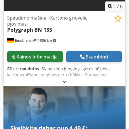
1
/
6
Spaudimo mašina - Kartono griovelių
pjovimas
Polygraph
BN 135
Emskirchen
1 086 km
Kainos informacija
Skambinti
Būklė:
naudotas
, Štamavimo įrenginys geros būklės –
kartono raižymo įrenginys geros būklės. Štamavimo
įrenginys kartonui – kartono raižymo įrenginys „Polygraph
BN 135“ Serijos numeris: 54306 Darbinis plotis: maks. 1350
mm Dedpjzi A U Hjfx Ah Reck Vaizdo apžiūra internetu per
„WhatsApp“, „MS Zoom“, „Telegram“ Yra sandėlyje,
Emskirchen/Niurnbergas – galima įsigyti iš karto – galima
išbandyti.
Skelbkite dabar nuo 4,49 €
*