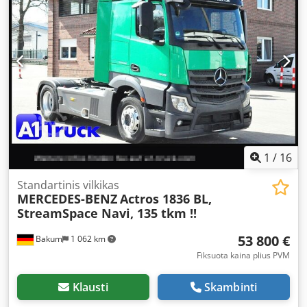
pakaba:
oras
, krovimo vietos ilgis:
6 200 mm
, krovos erdvės
aukštis:
600 mm
, Įranga:
ABS, autonominis šildytuvas,
borto kompiuteris, diferencialo užraktas, kranas, kruizo
kontrolė, oro kondicionavimas, priekabos jungtis,
suodžių filtras, žemas triukšmo lygis
,
1
/
16
Standartinis vilkikas
MERCEDES-BENZ
Actros 1836 BL,
StreamSpace Navi, 135 tkm !!
53 800 €
Bakum
1 062 km
Fiksuota kaina plius PVM
Klausti
Skambinti