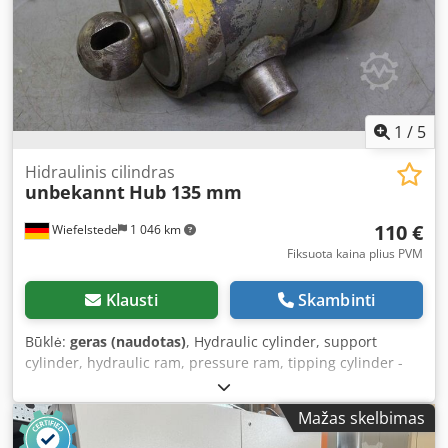
1
/
5
Hidraulinis cilindras
unbekannt
Hub 135 mm
110 €
Wiefelstede
1 046 km
Fiksuota kaina plius PVM
Klausti
Skambinti
Būklė:
geras (naudotas)
, Hydraulic cylinder, support
cylinder, hydraulic ram, pressure ram, tipping cylinder -
Hydraulic cylinder: tipping cylinder - Stroke: 135 mm -
Piston rod: Ø 126 mm / Mounting Ø 70 mm Dsdpfx Ahsg
Mažas skelbimas
Akafe Rjck - Cylinder: Outer Ø 155 mm - Mounting: Ø 50
mm / see technical drawing photo for exact dimensions -