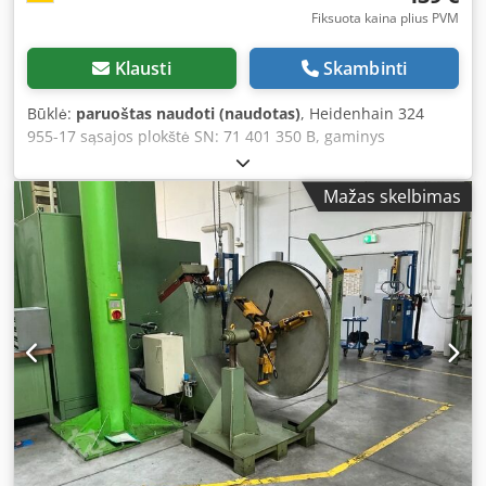
Fiksuota kaina plius PVM
Klausti
Skambinti
Būklė:
paruoštas naudoti (naudotas)
, Heidenhain 324
955-17 sąsajos plokštė SN: 71 401 350 B, gaminys
atnaujintas, suteikiama 3 mėn. garantija, naudota, geros
būklės, 100% veikiantis, komplektacija pagal nuotraukas.
Mažas skelbimas
Dcodpfsx Ervujx Ah Rok