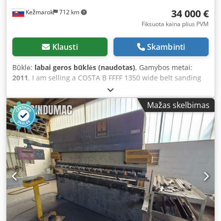
34 000 €
Kežmarok
712 km
Fiksuota kaina plius PVM
Klausti
Skambinti
Būklė:
labai geros būklės (naudotas)
, Gamybos metai:
2011
, I am selling a COSTA B FFFF 1350 wide belt sanding
machine, year of manufacture 2011. Configuration: - 4
brush units with brush heads included - Cleaning unit at
Mažas skelbimas
the rear, combining brush and blowing function - Working
width: 1350 mm - Integrated vacuum table with built-in fan
Designed for line operation, featuring a stable working
height with movable units. Drive: 4 motors, total power
output 32 kW Condition: Very good! Dodpfxjvxfaho Ah Rock
Available immediately.