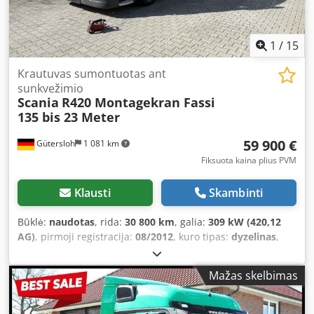
1
/
15
Krautuvas sumontuotas ant
sunkvežimio
Scania
R420 Montagekran Fassi
135 bis 23 Meter
59 900 €
Gütersloh
1 081 km
Fiksuota kaina plius PVM
Klausti
Skambinti
Būklė:
naudotas
, rida:
30 800 km
, galia:
309 kW (420,12
AG)
, pirmoji registracija:
08/2012
, kuro tipas:
dyzelinas
,
tuščias svoris:
12 420 kg
, didžiausias leistinas svoris:
5 580
kg
, bendras svoris:
18 000 kg
, ašių konfigūracija:
4x2
, ratų
Mažas skelbimas
bazė:
5 300 mm
, kuras:
dyzelinas
, stabdžiai:
variklio
stabdymas
, spalva:
raudona
, vairuotojo kabina:
miegamoji
kabina
, pavaros tipas:
mechaninis
, emisijos klasė:
Euro 5
,