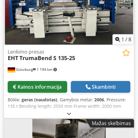
1
/
8
Lenkimo presas
EHT
TrumaBend S 135-25
Günzburg
1 194 km
Kainos informacija
Skambinti
Būklė:
geras (naudotas)
, Gamybos metai:
2006
, Pressure:
135 t Bending length: 2550 mm Frame width: 2050 mm
Control system: CYBELEC ModEva 10 S Total power
requirement: 25 kW Machine weight approx.: 11,000 kg
Mažas skelbimas
Description Machine: Dsdsy H Ilbspfx Ah Rsck – Rigid
machine frame in all-steel welded construction – Pressure