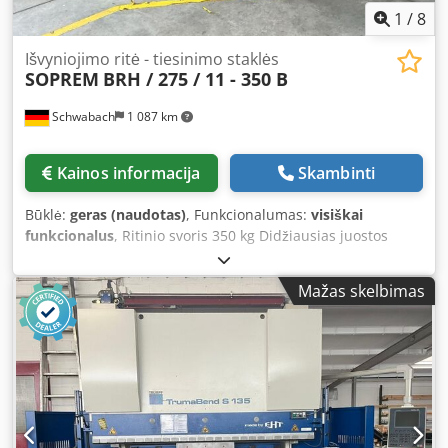
1
/
8
Išvyniojimo ritė - tiesinimo staklės
SOPREM
BRH / 275 / 11 - 350 B
Schwabach
1 087 km
Kainos informacija
Skambinti
Būklė:
geras (naudotas)
, Funkcionalumas:
visiškai
funkcionalus
, Ritinio svoris 350 kg Didžiausias juostos
plotis 200 mm Dedpfszfx Egsx Ah Rjck 11 volelių tiesintuvai
Volelio skersmuo 60 mm 2 įtraukimo voleliai 2 ištraukimo
Mažas skelbimas
voleliai