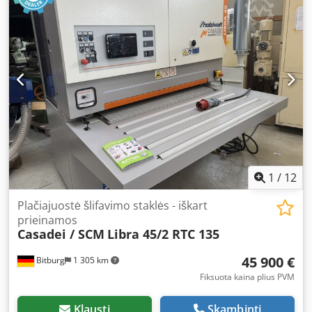
Dimensions: 365/260/H175 mm - Weight: 39 kg
1
/
12
Plačiajuostė šlifavimo staklės - iškart
prieinamos
Casadei / SCM
Libra 45/2 RTC 135
45 900 €
Bitburg
1 305 km
Fiksuota kaina plius PVM
Klausti
Skambinti