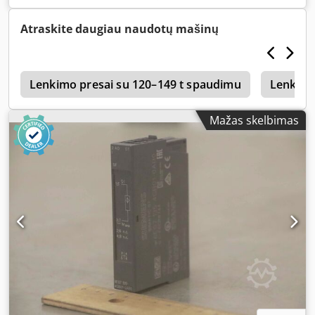
veikiantis, komplektacija pagal nuotraukas. Dcedpfxozahw
Ao Ah Rsk
Atraskite daugiau naudotų mašinų
n
Lenkimo presai su 120–149 t spaudimu
Lenkimo
Mažas skelbimas