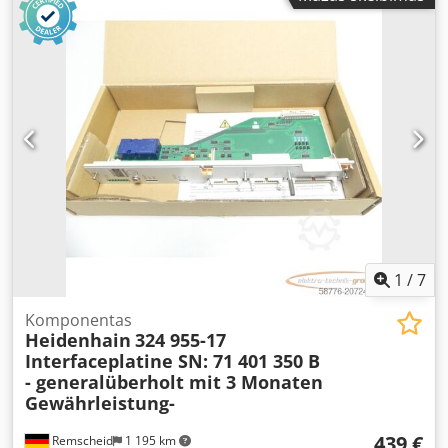
mm/s Lenkimo greitis 10 mm/s Bendras galios poreikis 15
kW Mašinos svoris apie 11 700 kg
1
/
7
Komponentas
Heidenhain
324 955-17
Interfaceplatine SN: 71 401 350 B
- generalüberholt mit 3 Monaten
Gewährleistung-
439 €
Remscheid
1 195 km