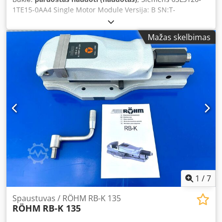
1TE15-0AA4 Single Motor Module Versija: B SN:T-
FO6013590 , naudotas, geros būklės, 100% veikiantis,
pristatymas pagal nuotraukas Dsdsx Euz Hspfx Ah Rock
Mažas skelbimas
1
/
7
Spaustuvas / RÖHM RB-K 135
RÖHM
RB-K 135