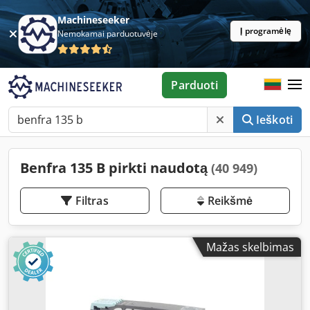
Machineseeker
Į programėlę
Nemokamai parduotuvėje
Parduoti
Ieškoti
Benfra 135 B pirkti naudotą
(40 949)
Filtras
Reikšmė
Mažas skelbimas