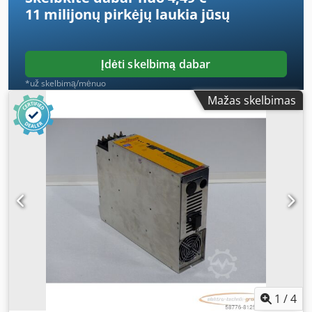
11 milijonų pirkėjų
laukia jūsų
Įdėti skelbimą dabar
*už skelbimą/mėnuo
Mažas skelbimas
1
/
4