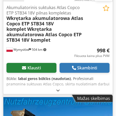
Akumuliatorinis suktukas Atlas Copco
ETP STB34 18V pilnas komplektas
Wkrętarka akumulatorowa Atlas
Copco ETP STB34 18V
komplet
Wkrętarka
akumulatorowa Atlas Copco ETP
STB34 18V komplet
998 €
Wymysłów
504 km
Fiksuota kaina plius PVM
Klausti
Skambinti
Būklė:
labai geros būklės (naudotas)
, Profesionali
pramoninė suktuvas Atlas Copco, skirta nuolatiniam darbui
surinkimo linijose ir gamybinėse aplikacijose. Pramoninės
klasės įranga – ne prekybos centro variantas. Duomenys ir
Mažas skelbimas
informacija: • Modelis: ETP STB34-06-106 • Maitinimas: 18V
DC • Gamybos šalis: Švedija • Gamybos metai: 2021
Chjdpoyc Rvasfx Abhsa • Ergonomiška, gerai subalansuota