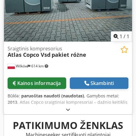
1
/
1
Sraigtinis kompresorius
Atlas Copco Vsd
pakiet różne
Wilków
614 km
Kainos informacija
Skambinti
Būklė:
paruoštas naudoti (naudotas)
, Gamybos metai:
2013
, Atlas Copco sraigtiniai kompresoriai – dažnio keitiklis
Cedey Dr H Dspfx Abhjha
PATIKIMUMO ŽENKLAS
Machineseeker sertifikuoti platintojai