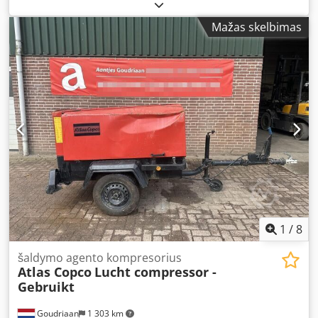
- Manufacturer: Atlas Copco, Model RIL 10C Cedpfxjgggy Es
Abhoha - Load capacity: 2.0 - 5.0 kg - Dimensions:
Mažas skelbimas
200/250/70 mm - Net weight: 2.6 kg
1
/
8
šaldymo agento kompresorius
Atlas Copco
Lucht compressor -
Gebruikt
Goudriaan
1 303 km