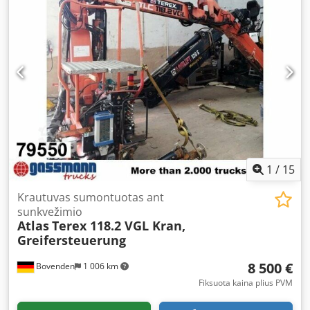
1
/
15
Krautuvas sumontuotas ant
sunkvežimio
Atlas
Terex 118.2 VGL Kran,
Greifersteuerung
8 500 €
Bovenden
1 006 km
Fiksuota kaina plius PVM