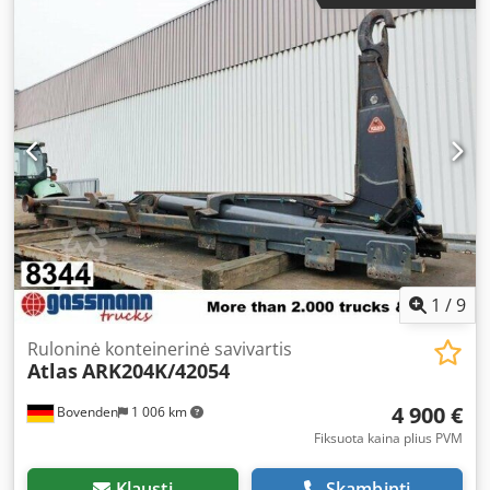
1
/
9
Ruloninė konteinerinė savivartis
Atlas
ARK204K/42054
4 900 €
Bovenden
1 006 km
Fiksuota kaina plius PVM
Klausti
Skambinti