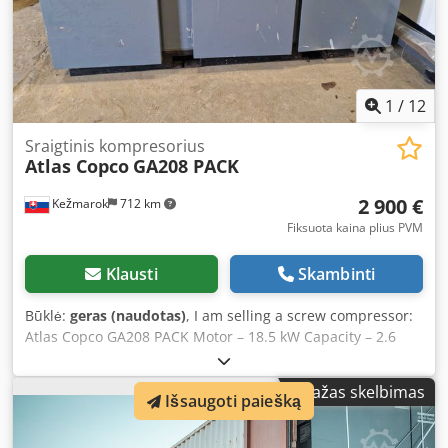
1
/
12
Sraigtinis kompresorius
Atlas Copco
GA208 PACK
2 900 €
Kežmarok
712 km
Fiksuota kaina plius PVM
Klausti
Skambinti
Būklė:
geras (naudotas)
, I am selling a screw compressor:
Atlas Copco GA208 PACK Motor – 18.5 kW Capacity – 2.6
m³/min Maximum pressure – 8 bar Chodpfxjmk E Drs
Abhoa Dimensions: 2200 x 1140 x 1250 mm 38,370
Mažas skelbimas
operating hours Everything is in full working condition.
Išsaugoti paiešką