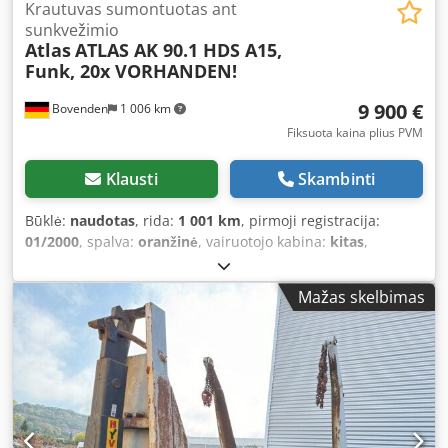
Krautuvas sumontuotas ant
sunkvežimio
Atlas
ATLAS AK 90.1 HDS A15,
Funk, 20x VORHANDEN!
9 900 €
Bovenden
1 006 km
Fiksuota kaina plius PVM
Klausti
Skambinti
Būklė:
naudotas
, rida:
1 001 km
, pirmoji registracija:
01/2000
, spalva:
oranžinė
, vairuotojo kabina:
kitas
,
pavaros tipas:
kitas
, Gamybos metai:
2000
, Įranga:
centrinis užraktas, kranas
,
Mažas skelbimas