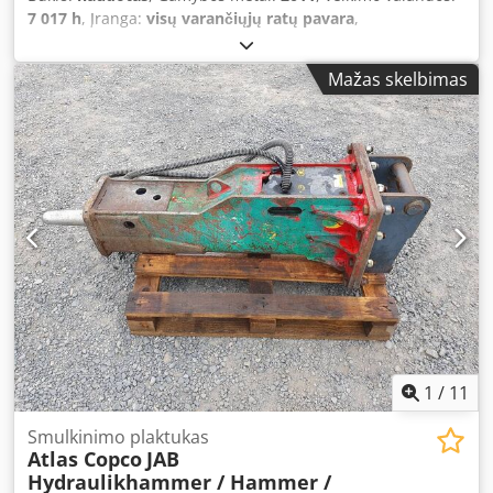
7 017 h
, Įranga:
visų varančiųjų ratų pavara
,
Mažas skelbimas
1
/
11
Smulkinimo plaktukas
Atlas Copco
JAB
Hydraulikhammer / Hammer /