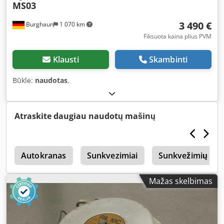
MS03
3 490 €
Burghaun
1 070 km
Fiksuota kaina plius PVM
Klausti
Skambinti
Būklė:
naudotas
,
Atraskite daugiau naudotų mašinų
1
Autokranas
Sunkvezimiai
Sunkvežimių Ma
Mažas skelbimas