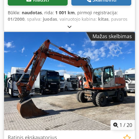
Būklė:
naudotas
, rida:
1 001 km
, pirmoji registracija:
01/2000
, spalva:
juodas
, vairuotojo kabina:
kitas
, pavaros
tipas:
kitas
, Gamybos metai:
2000
,
Mažas skelbimas
1
/
20
Ratinis ekskavatorius