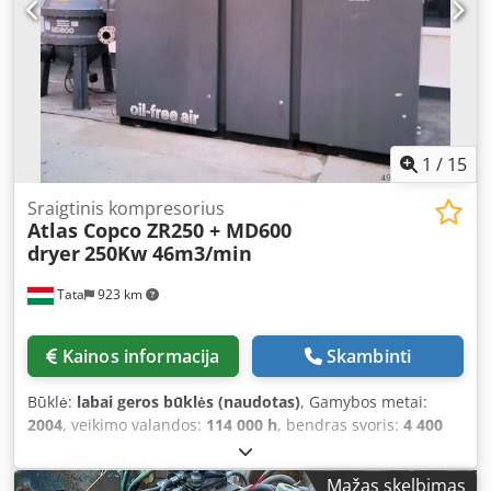
1
/
15
Sraigtinis kompresorius
Atlas Copco ZR250 + MD600
dryer
250Kw 46m3/min
Tata
923 km
Kainos informacija
Skambinti
Būklė:
labai geros būklės (naudotas)
, Gamybos metai:
2004
, veikimo valandos:
114 000 h
, bendras svoris:
4 400
kg
, galia:
250 kW (339,91 AG)
, tūrio srautas:
2,802 m³/val
,
darbinis slėgis:
10 juosta
, Regularly serviced, in excellent
Mažas skelbimas