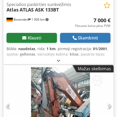
Specialios paskirties sunkvežimis
Atlas
ATLAS ASK 133BT
7 000 €
Bovenden
1 006 km
Fiksuota kaina plius PVM
Klausti
Skambinti
Būklė:
naudotas
, rida:
1 km
, pirmoji registracija:
01/2001
,
spalva:
geltonas
, vairuotojo kabina:
kitas
, pavaros tipas:
kitas
, Gamybos metai:
2001
,
Mažas skelbimas