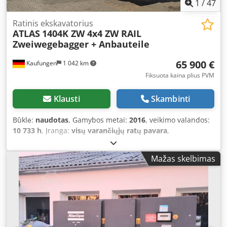
1
/
47
Ratinis ekskavatorius
ATLAS
1404K ZW 4x4 ZW RAIL
Zweiwegebagger + Anbauteile
65 900 €
Kaufungen
1 042 km
Fiksuota kaina plius PVM
Klausti
Skambinti
Būklė:
naudotas
, Gamybos metai:
2016
, veikimo valandos:
10 733 h
, Įranga:
visų varančiųjų ratų pavara
,
Mažas skelbimas