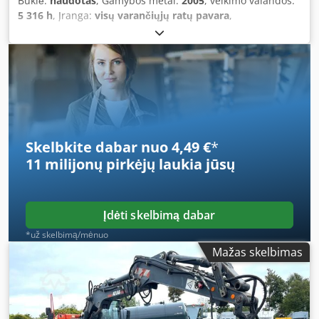
Būklė:
naudotas
, Gamybos metai:
2005
, veikimo valandos:
5 316 h
, Įranga:
visų varančiųjų ratų pavara
,
Skelbkite dabar nuo 4,49 €
*
11 milijonų pirkėjų
laukia jūsų
Įdėti skelbimą dabar
*už skelbimą/mėnuo
Mažas skelbimas