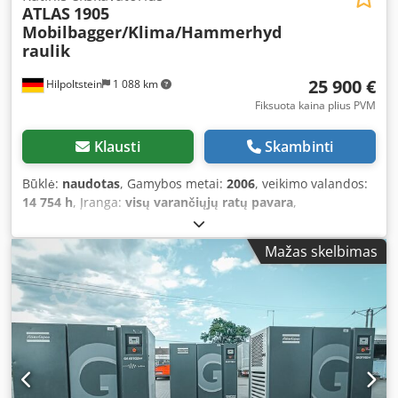
ATLAS
1905
Mobilbagger/Klima/Hammerhyd
raulik
25 900 €
Hilpoltstein
1 088 km
Fiksuota kaina plius PVM
Klausti
Skambinti
Būklė:
naudotas
, Gamybos metai:
2006
, veikimo valandos:
14 754 h
, Įranga:
visų varančiųjų ratų pavara
,
Mažas skelbimas