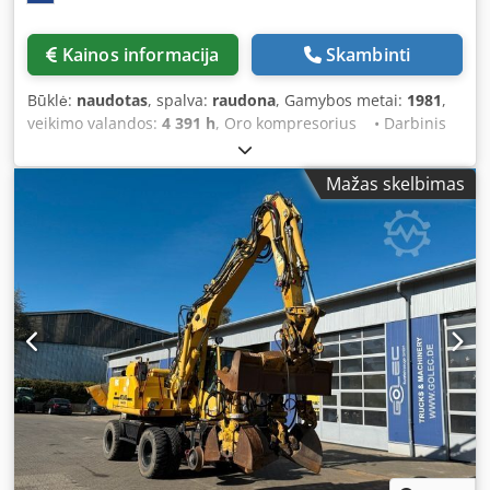
Kainos informacija
Skambinti
Būklė:
naudotas
, spalva:
raudona
, Gamybos metai:
1981
,
veikimo valandos:
4 391 h
, Oro kompresorius • Darbinis
slėgis: 11 bar • 4391 val. • Kelių apšvietimas • Pilnai
veikiantis Būklė: Naudotas Pagaminimo metai: 1981
Mažas skelbimas
Chedpfxex S Nxas Abhsa