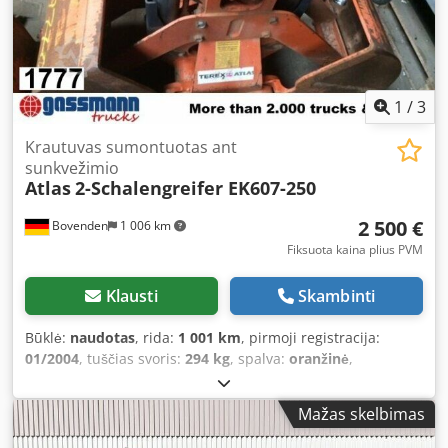
1
/
3
Krautuvas sumontuotas ant
sunkvežimio
Atlas
2-Schalengreifer EK607-250
2 500 €
Bovenden
1 006 km
Fiksuota kaina plius PVM
Klausti
Skambinti
Būklė:
naudotas
, rida:
1 001 km
, pirmoji registracija:
01/2004
, tuščias svoris:
294 kg
, spalva:
oranžinė
,
vairuotojo kabina:
kitas
, pavaros tipas:
kitas
, Gamybos
metai:
2004
,
Mažas skelbimas