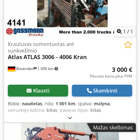
1
/
1
Krautuvas sumontuotas ant
sunkvežimio
Atlas
ATLAS 3006 - 4006 Kran
3 000 €
Bovenden
1 006 km
Fiksuota kaina plius PVM
Klausti
Skambinti
Būklė:
naudotas
, rida:
1 001 km
, spalva:
mėlyna
,
vairuotojo kabina:
kitas
, pavaros tipas:
kitas
,
Mažas skelbimas