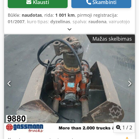
Klausti
Skambinti
Būklė:
naudotas
, rida:
1 001 km
, pirmoji registracija:
01/2007
, kuro tipas:
dyzelinas
, spalva:
raudona
, vairuotojo
kabina:
kitas
, pavaros tipas:
kitas
, Gamybos metai:
2007
,
Įranga:
centrinis užraktas
,
Mažas skelbimas
1
/
2