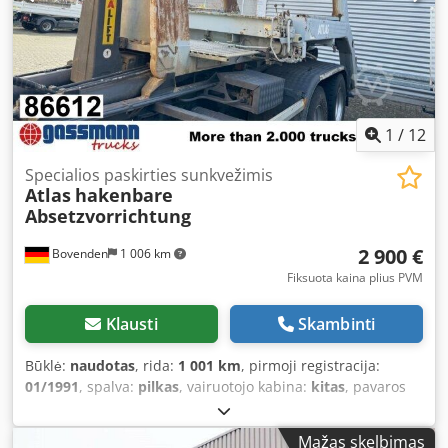
1
/
12
Specialios paskirties sunkvežimis
Atlas
hakenbare
Absetzvorrichtung
2 900 €
Bovenden
1 006 km
Fiksuota kaina plius PVM
Klausti
Skambinti
Būklė:
naudotas
, rida:
1 001 km
, pirmoji registracija:
01/1991
, spalva:
pilkas
, vairuotojo kabina:
kitas
, pavaros
tipas:
kitas
, Gamybos metai:
1991
,
Mažas skelbimas