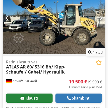
konstrukcija • Pritaikyta tiksliam montavimui ir serijiniam
darbui Komplektą sudaro: • Atlas Copco akumuliatorinis
suktuvas • 2x 18V Atlas Copco akumuliatoriai • Atlas Copco
įkroviklis • Viskas, kas parodyta nuotraukose Būklė:
Naudota, veikianti, normalūs naudojimo žymės. Be
įtrūkimų, be laisvumų. Įranga iš pramoninio išmontavimo.
Pritaikymas: • Gamyba • Pramoninis montavimas •
Technologinės linijos • Profesionalios dirbtuvės Ideali
alternatyva naujiems įrenginiams – žymiai mažesnės
išlaidos išlaikant Atlas Copco kokybę.
1
/
33
Ratinis krautuvas
ATLAS
AR 80/ 5316 Bh/ Kipp-
Schaufel/ Gabel/ Hydraulik
19 500 €
Achim
998 km
19 990 €
Fiksuota kaina plius PVM
Klausti
Skambinti