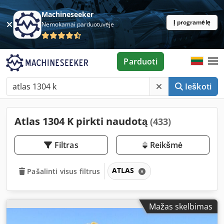
Machineseeker
Į programėlę
Nemokamai parduotuvėje
Parduoti
Ieškoti
Atlas 1304 K pirkti naudotą
(433)
Filtras
Reikšmė
ATLAS
Pašalinti visus filtrus
Mažas skelbimas