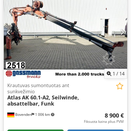
1
/
14
Krautuvas sumontuotas ant
sunkvežimio
Atlas
AK 60.1-A2, Seilwinde,
absattelbar, Funk
8 900 €
Bovenden
1 006 km
Fiksuota kaina plius PVM