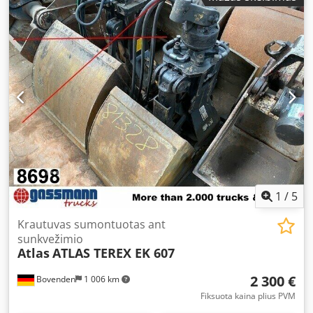
condition. Atlas Copco ZR250 screw compressor, 10 bar 46
m³/min oil-free, water-cooled. MD600 with adsorption
dryer Compressor: Manufacturer: Atlas Copco Model: ZR
250 Year of manufacture: 2004 Loaded operating hours:
114,000 Max. operating pressure: 10 bar Single-stage drive
Cooling water consumption: 3.7 liters/s Free air delivery:
43.6 m³/min Chjdpfx Abjrp D Uxshoa Water-cooled Oil-free
Power rating: 250 kW Mains voltage: 400 V 50 Hz 445 A Last
service: September 2023 Adsorption dryer, water-cooled
Manufacturer: Atlas Copco Model: MD 600 W Year of
manufacture: 2004 Max. operating pressure: 10.5 bar
Empty volume: 350 liters Machine dimensions: Length:
3,000 mm Width: 1,600 mm Height: 2,000 mm Weight:
4,400 kg
1
/
5
Krautuvas sumontuotas ant
sunkvežimio
Atlas
ATLAS TEREX EK 607
2 300 €
Bovenden
1 006 km
Fiksuota kaina plius PVM