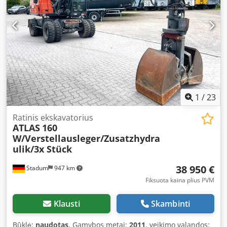
1
/
23
Ratinis ekskavatorius
ATLAS
160
W/Verstellausleger/Zusatzhydra
ulik/3x Stück
38 950 €
Stadum
947 km
Fiksuota kaina plius PVM
Klausti
Skambinti
Būklė:
naudotas
, Gamybos metai:
2011
, veikimo valandos: