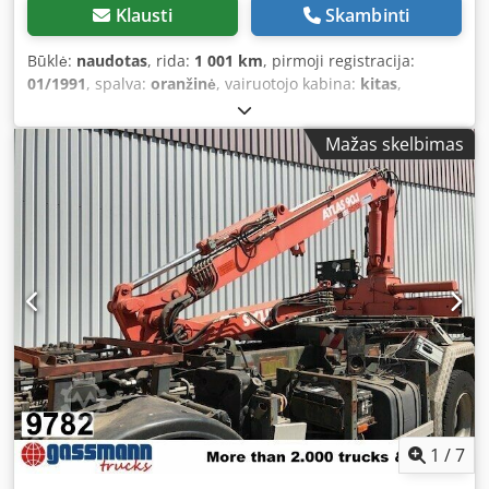
Klausti
Skambinti
Būklė:
naudotas
, rida:
1 001 km
, pirmoji registracija:
01/1991
, spalva:
oranžinė
, vairuotojo kabina:
kitas
,
pavaros tipas:
kitas
, Gamybos metai:
1991
, Įranga:
kabelinė gervė, kranas
,
Mažas skelbimas
1
/
7