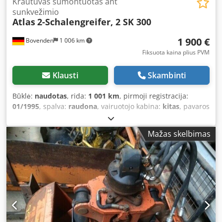
Krautuvas sumontuotas ant
sunkvežimio
Atlas
2-Schalengreifer, 2 SK 300
1 900 €
Bovenden
1 006 km
Fiksuota kaina plius PVM
Klausti
Skambinti
Būklė:
naudotas
, rida:
1 001 km
, pirmoji registracija:
01/1995
, spalva:
raudona
, vairuotojo kabina:
kitas
, pavaros
tipas:
kitas
, emisijos klasė:
nėra
, Gamybos metai:
1995
,
Įranga:
ABS, diferencialo užraktas, papildomi žibintai,
Mažas skelbimas
priekabos jungtis
,