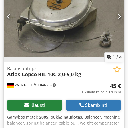
1
/
4
Balansuotojas
Atlas Copco
RIL 10C 2,0-5,0 kg
45 €
Wiefelstede
1 046 km
Fiksuota kaina plius PVM
Klausti
Skambinti
Gamybos metai:
2005
, būklė:
naudotas
, Balancer, machine
balancer, spring balancer, cable pull, weight compensator