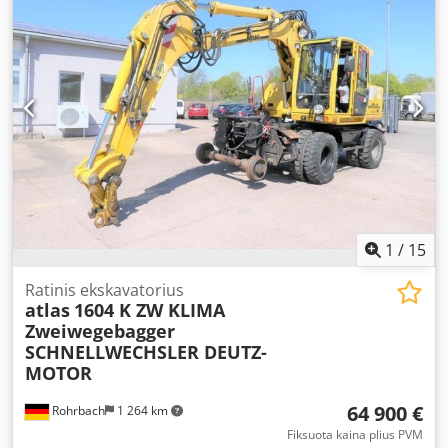
1
/
15
Ratinis ekskavatorius
atlas
1604 K ZW KLIMA
Zweiwegebagger
SCHNELLWECHSLER DEUTZ-
MOTOR
64 900 €
Rohrbach
1 264 km
Fiksuota kaina plius PVM