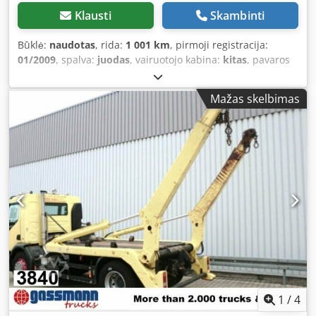
Klausti
Skambinti
Būklė:
naudotas
, rida:
1 001 km
, pirmoji registracija:
01/2009
, spalva:
juodas
, vairuotojo kabina:
kitas
, pavaros
tipas:
kitas
, Gamybos metai:
2009
, Įranga:
kranas
,
Mažas skelbimas
1
/
4