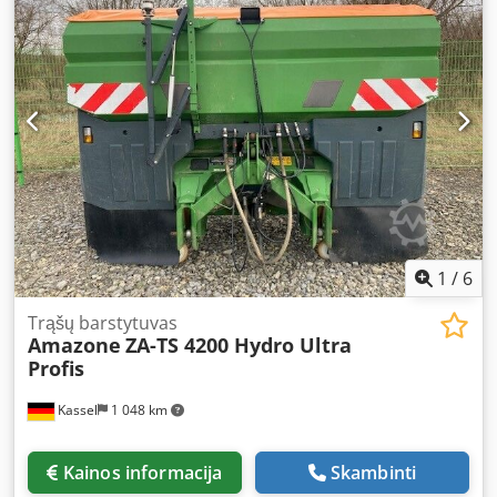
1
/
6
Trąšų barstytuvas
Amazone
ZA-TS 4200 Hydro Ultra
Profis
Kassel
1 048 km
Kainos informacija
Skambinti