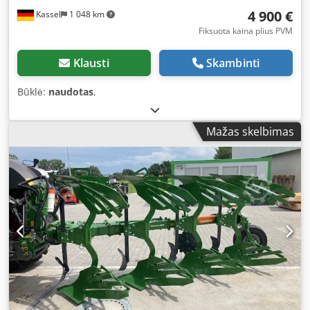
4 900 €
Kassel
1 048 km
Fiksuota kaina plius PVM
Klausti
Skambinti
Būklė:
naudotas
,
Mažas skelbimas