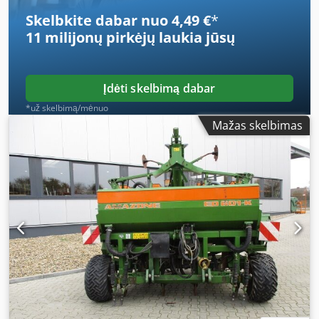
Skelbkite dabar nuo 4,49 €
*
11 milijonų pirkėjų
laukia jūsų
Įdėti skelbimą dabar
*už skelbimą/mėnuo
Mažas skelbimas