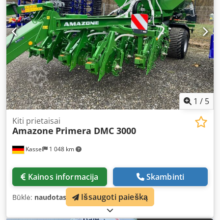
1
/
5
Kiti prietaisai
Amazone
Primera DMC 3000
Kassel
1 048 km
Kainos informacija
Skambinti
Išsaugoti paiešką
Būklė:
naudotas
, Gamybos metai:
2024
,