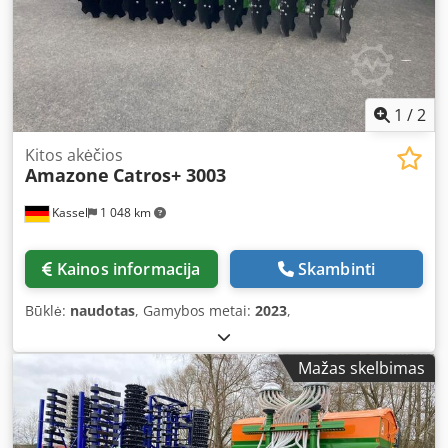
1
/
2
Kitos akėčios
Amazone
Catros+ 3003
Kassel
1 048 km
Kainos informacija
Skambinti
Būklė:
naudotas
, Gamybos metai:
2023
,
Mažas skelbimas