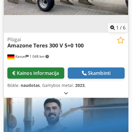
1
/
6
Plūgai
Amazone
Teres 300 V 5+0 100
Kassel
1 048 km
Kainos informacija
Skambinti
Būklė:
naudotas
, Gamybos metai:
2023
,