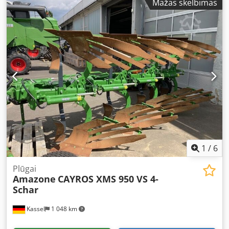
Mažas skelbimas
1
/
6
Plūgai
Amazone
CAYROS XMS 950 VS 4-
Schar
Kassel
1 048 km