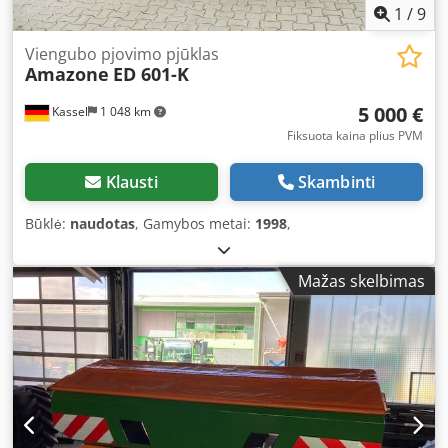
1
/
9
Viengubo pjovimo pjūklas
Amazone
ED 601-K
5 000 €
Kassel
1 048 km
Fiksuota kaina plius PVM
Klausti
Skambinti
Būklė:
naudotas
, Gamybos metai:
1998
,
Mažas skelbimas