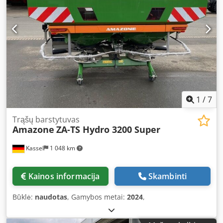
1
/
7
Trąšų barstytuvas
Amazone
ZA-TS Hydro 3200 Super
Kassel
1 048 km
Kainos informacija
Skambinti
Būklė:
naudotas
, Gamybos metai:
2024
,