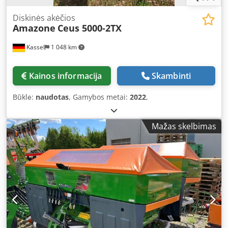
Diskinės akėčios
Amazone
Ceus 5000-2TX
Kassel
1 048 km
Kainos informacija
Skambinti
Būklė:
naudotas
, Gamybos metai:
2022
,
Mažas skelbimas