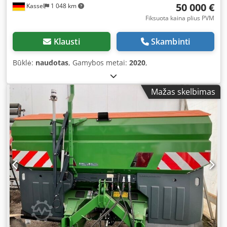
50 000 €
Kassel
1 048 km
Fiksuota kaina plius PVM
Klausti
Skambinti
Būklė:
naudotas
, Gamybos metai:
2020
,
Mažas skelbimas