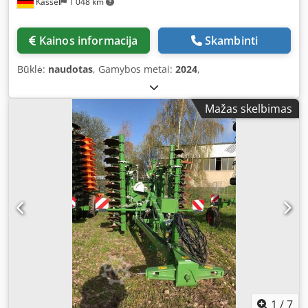
Kassel
1 048 km
Kainos informacija
Skambinti
Būklė:
naudotas
, Gamybos metai:
2024
,
Mažas skelbimas
1
/
7