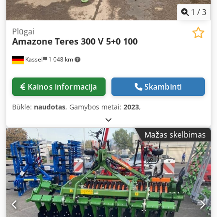
1
/
3
Plūgai
Amazone
Teres 300 V 5+0 100
Kassel
1 048 km
Kainos informacija
Skambinti
Būklė:
naudotas
, Gamybos metai:
2023
,
Mažas skelbimas