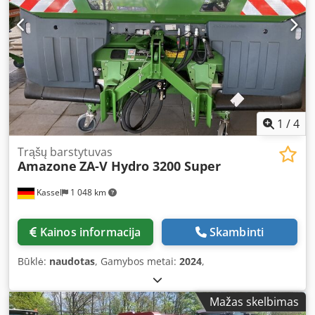
1
/
4
Trąšų barstytuvas
Amazone
ZA-V Hydro 3200 Super
Kassel
1 048 km
Kainos informacija
Skambinti
Būklė:
naudotas
, Gamybos metai:
2024
,
Mažas skelbimas