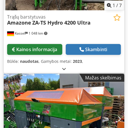
1
/
7
Trąšų barstytuvas
Amazone
ZA-TS Hydro 4200 Ultra
Kassel
1 048 km
Kainos informacija
Skambinti
Būklė:
naudotas
, Gamybos metai:
2023
,
Mažas skelbimas