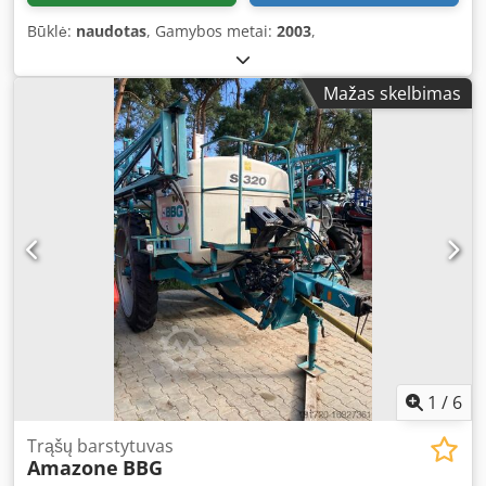
Būklė:
naudotas
, Gamybos metai:
2003
,
Mažas skelbimas
1
/
6
Trąšų barstytuvas
Amazone
BBG