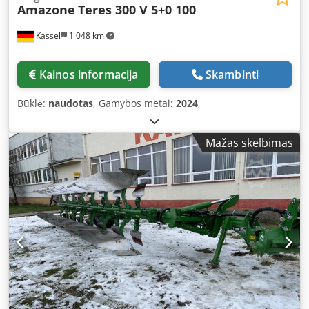
Amazone
Teres 300 V 5+0 100
Kassel
1 048 km
Kainos informacija
Skambinti
Būklė:
naudotas
, Gamybos metai:
2024
,
Mažas skelbimas