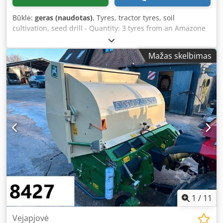
Būklė:
geras (naudotas)
, Tyres, tractor tyres, soil
cultivation, seed drill - Quantity: 3 tyres from an Amazone
seed drill - Tyre size: - Hub: Ø 40 mm - Dimensions: Ø 750
mm - Total price: for 3 tyres - Weight: 51 kg each Chjdpfx
Mažas skelbimas
Asb A E Ufsatea
1
/
11
Vejapjovė