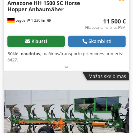
Amazone
HH 1500 SC Horse
Hopper Anbaumäher
11 500 €
Legden
1 230 km
Fiksuota kaina plius PVM
Klausti
Skambinti
Būklė:
naudotas
, mašinos/transporto priemonės numeris:
8427
,
Mažas skelbimas