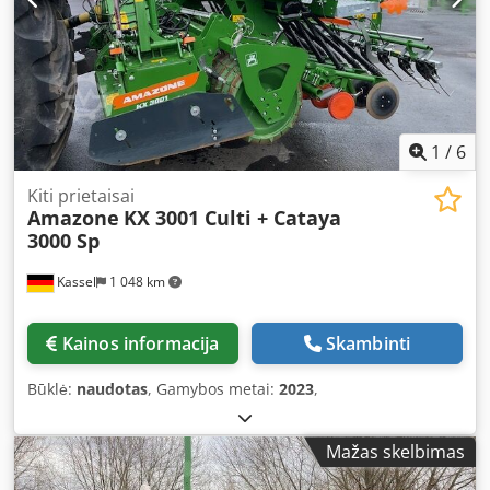
1
/
6
Kiti prietaisai
Amazone
KX 3001 Culti + Cataya
3000 Sp
Kassel
1 048 km
Kainos informacija
Skambinti
Būklė:
naudotas
, Gamybos metai:
2023
,
Mažas skelbimas