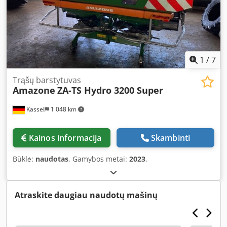
1
/
7
Trąšų barstytuvas
Amazone
ZA-TS Hydro 3200 Super
Kassel
1 048 km
Kainos informacija
Skambinti
Būklė:
naudotas
, Gamybos metai:
2023
,
Atraskite daugiau naudotų mašinų