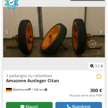
1
/
4
3 padangos su ratlankiais
Amazone
Ausleger Citan
300 €
Wiefelstede
1 046 km
Fiksuota kaina plius PVM
Klausti
Skambinti