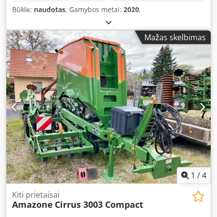
Būklė:
naudotas
, Gamybos metai:
2020
,
Mažas skelbimas
1
/
4
Kiti prietaisai
Amazone
Cirrus 3003 Compact