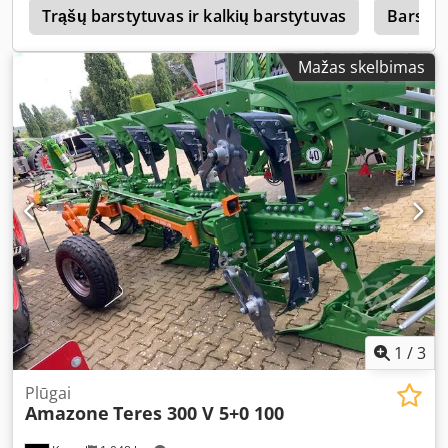
s
Trąšų barstytuvas ir kalkių barstytuvas
Barstyt
Mažas skelbimas
1
/
3
Plūgai
Amazone
Teres 300 V 5+0 100