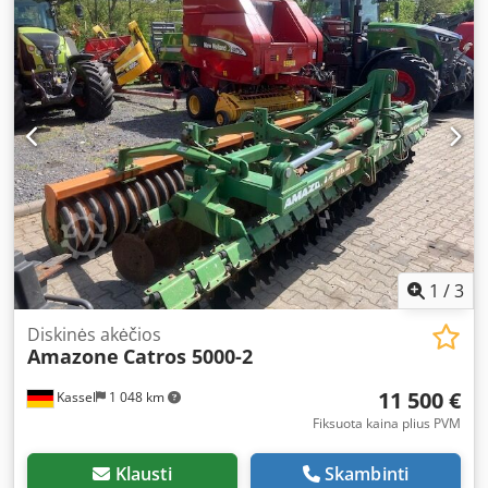
1
/
3
Diskinės akėčios
Amazone
Catros 5000-2
11 500 €
Kassel
1 048 km
Fiksuota kaina plius PVM
Klausti
Skambinti