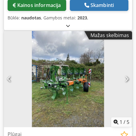
Kainos informacija
Skambinti
Būklė:
naudotas
, Gamybos metai:
2023
,
Mažas skelbimas
1
/
5
Plūgai