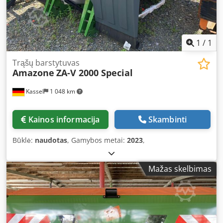
1
/
1
Trąšų barstytuvas
Amazone
ZA-V 2000 Special
Kassel
1 048 km
Kainos informacija
Skambinti
Būklė:
naudotas
, Gamybos metai:
2023
,
Mažas skelbimas