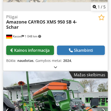
1
/
5
Plūgai
Amazone
CAYROS XMS 950 SB 4-
Schar
Kassel
1 048 km
Kainos informacija
Skambinti
Būklė:
naudotas
, Gamybos metai:
2024
,
Mažas skelbimas