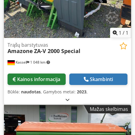
1
/
1
Trąšų barstytuvas
Amazone
ZA-V 2000 Special
Kassel
1 048 km
Kainos informacija
Skambinti
Būklė:
naudotas
, Gamybos metai:
2023
,
Mažas skelbimas