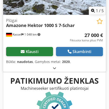
1
/
5
Plūgai
Amazone
Hektor 1000 S 7-Schar
27 000 €
Kassel
1 048 km
Fiksuota kaina plius PVM
Klausti
Skambinti
Būklė:
naudotas
, Gamybos metai:
2020
,
PATIKIMUMO ŽENKLAS
Machineseeker sertifikuoti platintojai