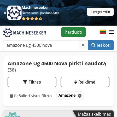
Machineseeker
Į programėlę
Nemokamai parduotuvėje
Parduoti
Ieškoti
Amazone Ug 4500 Nova pirkti naudotą
(36)
Filtras
Reikšmė
Amazone
Pašalinti visus filtrus
Mažas skelbimas