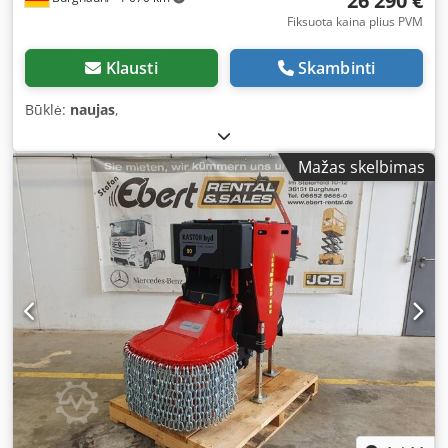
26 290 €
Fiksuota kaina plius PVM
Klausti
Skambinti
Būklė:
naujas
,
Mažas skelbimas