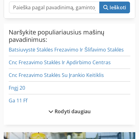
Ieškoti
Naršykite populiariausius mašinų
pavadinimus:
Batsiuvystė Staklės Frezavimo Ir Šlifavimo Staklės
Cnc Frezavimo Staklės Ir Apdirbimo Centras
Cnc Frezavimo Staklės Su Įrankio Keitiklis
Fngj 20
Ga 11 Ff
Rodyti daugiau
German
Idx 23
Kaip Susisiekti Su Kopijavimo Rėmai