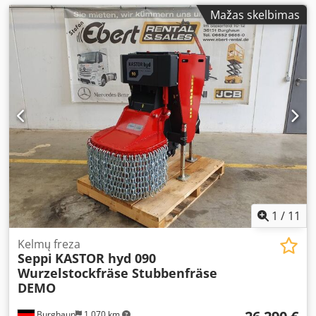
Mažas skelbimas
1
/
11
Kelmų freza
Seppi
KASTOR hyd 090
Wurzelstockfräse Stubbenfräse
DEMO
Burghaun
1 070 km