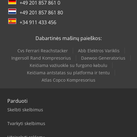
+49 201 857 861 0
+49 201 857 861 80
+34 911 433 456
Dabartinės mašinų paieškos:
Cvs Ferrari Reachstacker
Abb Elektros Variklis
Ingersoll Rand Kompresorius
Daewoo Generatorius
Keičiama važiuoklė su furgono kėbulu
Keičiama antstatas su platforma ir tentu
Atlas Copco Kompresorius
Parduoti
Skelbti skelbimus
Tvarkyti skelbimus