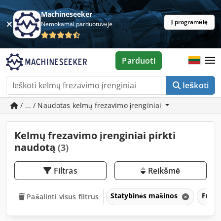
Machineseeker
Į programėlę
Nemokamai parduotuvėje
Parduoti
Ieškoti
/ ... / Naudotas kelmų frezavimo įrenginiai
Kelmų frezavimo įrenginiai pirkti
naudotą
(3)
Filtras
Reikšmė
Statybinės mašinos
Freza
Pašalinti visus filtrus