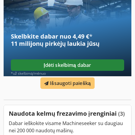
Skelbkite dabar nuo 4,49 €
*
11 milijonų pirkėjų
laukia jūsų
Įdėti skelbimą dabar
*už skelbimą/mėnuo
Išsaugoti paiešką
Naudota kelmų frezavimo įrenginiai
(3)
Dabar ieškokite visame Machineseeker su daugiau
nei 200 000 naudotų mašinų.