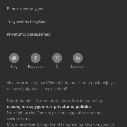
Bendrosios sąlygos
Turgavietės taisyklės
Privatumo pareiškimas
Blog
Facebook
X
LinkedIn
Visa informacija, pasiūlymai ir kainos šiame puslapyje yra
neįpareigojantys ir neprivalomi!
Naudodamiesi šia svetaine, jūs sutinkate su mūsų
naudojimo sąlygomis
ir
privatumo politika
.
Nurodyti prekių ženklai priklauso jų atitinkamiems
savininkams.
Machineseeker Group GmbH neprisiima atsakomybės už