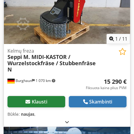
1
/
11
Kelmų freza
Seppi
M. MIDI-KASTOR /
Wurzelstockfräse / Stubbenfräse
N
15 290 €
Burghaun
1 070 km
Fiksuota kaina plius PVM
Klausti
Skambinti
Būklė:
naujas
,