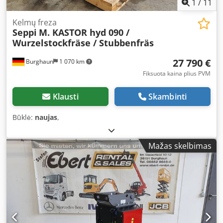
1
/
11
Kelmų freza
Seppi
M. KASTOR hyd 090 /
Wurzelstockfräse / Stubbenfräs
27 790 €
Burghaun
1 070 km
Fiksuota kaina plius PVM
Klausti
Skambinti
Būklė:
naujas
,
Mažas skelbimas