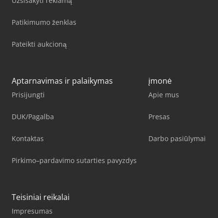
Užsisakyti reklamą
Patikimumo ženklas
Pateikti aukcioną
Aptarnavimas ir palaikymas
įmonė
Prisijungti
Apie mus
DUK/Pagalba
Presas
Kontaktas
Darbo pasiūlymai
Pirkimo–pardavimo sutarties pavyzdys
Teisiniai reikalai
Impresumas