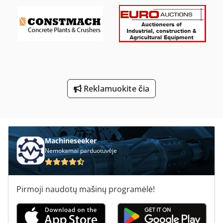
Meh 5 2 1 8 B
Ng 200
Nė Vienas
Perforavimo Ir Pjaustymo
Tekinimo Su Skaitmeniniu Ekranu
Reklamuokite čia
Transporto Rėmeliai
Įvairios Paskirties Mašinų
Machineseeker
Nemokamai parduotuvėje
Pirmoji naudotų mašinų programėlė!