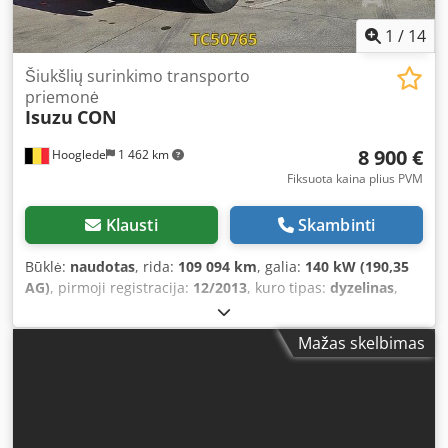
1
/
14
Šiukšlių surinkimo transporto
priemonė
Isuzu
CON
8 900 €
Hooglede
1 462 km
Fiksuota kaina plius PVM
Klausti
Skambinti
Būklė:
naudotas
, rida:
109 094 km
, galia:
140 kW (190,35
AG)
, pirmoji registracija:
12/2013
, kuro tipas:
dyzelinas
,
padangos dydis:
215/75r175
, ašių konfigūracija:
4x2
, ratų
bazė:
2 800 mm
, kuras:
dyzelinas
, stabdžiai:
variklio
Mažas skelbimas
stabdymas
, spalva:
kitas
, vairuotojo kabina:
dieninė
kabina
, emisijos klasė:
Euro 5
, pakaba:
plienas
, bendras
ilgis:
6 000 mm
, bendras plotis:
2 150 mm
, bendras
aukštis:
2 650 mm
, Gamybos metai:
2013
, Įranga:
centrinis
užraktas, elektrinis langų reguliavimas, elektriškai