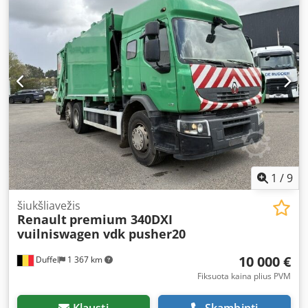
langų reguliavimas, elektroninė stabilumo programa
(ESP), oro kondicionavimas, trauki kontrolė, vairo
stiprintuvas
,
1
/
9
šiukšliavežis
Renault
premium 340DXI
vuilniswagen vdk pusher20
10 000 €
Duffel
1 367 km
Fiksuota kaina plius PVM