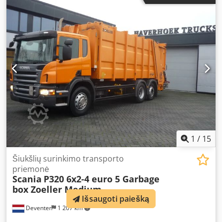
1
/
15
Šiukšlių surinkimo transporto
priemonė
Scania
P320 6x2-4 euro 5 Garbage
box Zoeller Medium...
Išsaugoti paiešką
Deventer
1 207 km