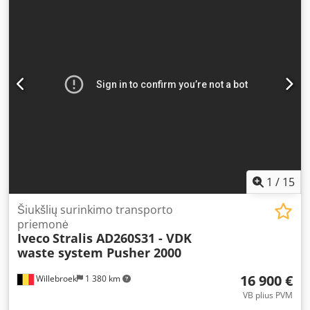
pakaba:
plienas-oras
, Gamybos metai:
2012
, Įranga:
oro
kondicionavimas
,
1
/
15
Šiukšlių surinkimo transporto
priemonė
Iveco
Stralis AD260S31 - VDK
waste system Pusher 2000
16 900 €
Willebroek
1 380 km
VB plius PVM