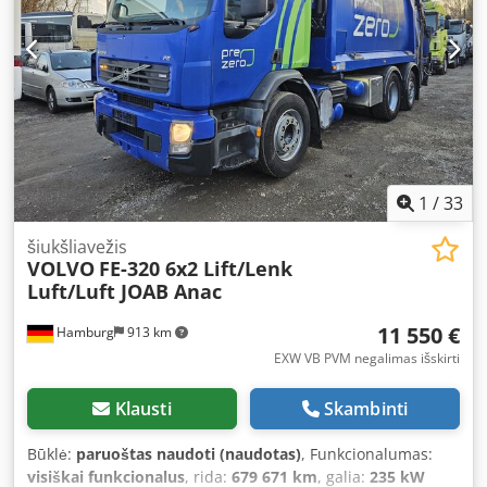
krovinio erdvės tūris:
14,1 m³
, Gamybos metai:
2003
,
darbinė masė:
18 600 kg
, Įranga:
ABS, autonominis
šildytuvas, centrinis užraktas, diferencialo užraktas,
elektriškai reguliuojamas veidrodis, hidraulika, kabelinė
gervė, kruizo kontrolė, oro kondicionavimas, oro
pagalvė, papildomi žibintai, pilna techninės priežiūros
istorija, priešrūkiniai žibintai, sunkvežimio registracija,
suodžių filtras, vairo stiprintuvas, žemas triukšmo lygis
,
1
/
33
šiukšliavežis
VOLVO
FE-320 6x2 Lift/Lenk
Luft/Luft JOAB Anac
11 550 €
Hamburg
913 km
EXW VB PVM negalimas išskirti
Klausti
Skambinti
Būklė:
paruoštas naudoti (naudotas)
, Funkcionalumas:
visiškai funkcionalus
, rida:
679 671 km
, galia:
235 kW