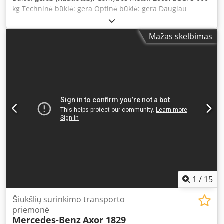
kg Techninė būklė: gera Optinė būklė: gera Daugiau
informacijos teiraukitės Vink Machinery. Atliekų vežimo
sunkvežimis ant Mercedes Benz 213CDI bazės * 2009 m. *
Mažas skelbimas
67 151 km * Dyzelinas Crsdpfxjzg N Axo Afqjf * Apžiūros
ataskaita galioja iki 04.09.2023
1
/
15
Šiukšlių surinkimo transporto
priemonė
Mercedes-Benz
Axor 1829