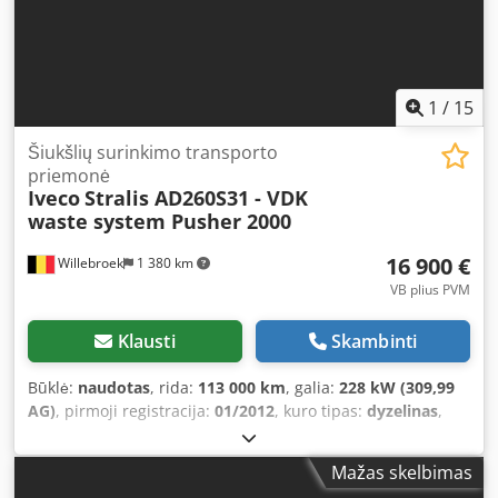
1
/
15
Šiukšlių surinkimo transporto
priemonė
Iveco
Stralis AD260S31 - VDK
waste system Pusher 2000
16 900 €
Willebroek
1 380 km
VB plius PVM
Klausti
Skambinti
Būklė:
naudotas
, rida:
113 000 km
, galia:
228 kW (309,99
AG)
, pirmoji registracija:
01/2012
, kuro tipas:
dyzelinas
,
ašių konfigūracija:
6x2
, ratų bazė:
42 250 mm
, kuras:
dyzelinas
, spalva:
oranžinė
, vairuotojo kabina:
dieninė
Mažas skelbimas
kabina
, pavaros tipas:
automatinis
, emisijos klasė:
Euro 5
,