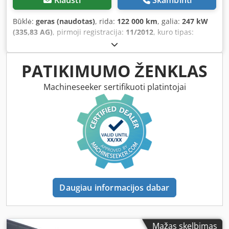
Klausti
Skambinti
Būklė:
geras (naudotas)
, rida:
122 000 km
, galia:
247 kW
(335,83 AG)
, pirmoji registracija:
11/2012
, kuro tipas:
dyzelinas
, emisijos klasė:
Euro 5
, Gamybos metai:
2012
,
PATIKIMUMO ŽENKLAS
Machineseeker sertifikuoti platintojai
Daugiau informacijos dabar
Mažas skelbimas