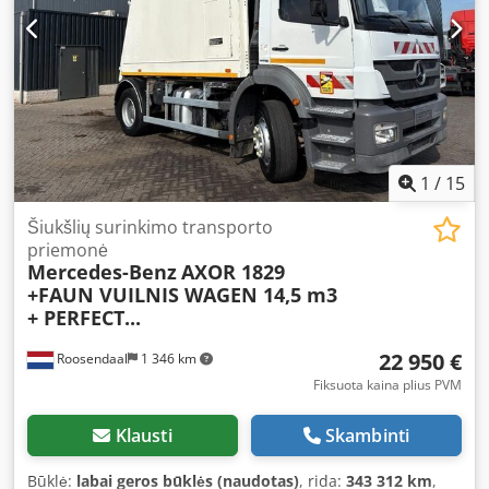
1
/
15
Šiukšlių surinkimo transporto
priemonė
Mercedes-Benz
AXOR 1829
+FAUN VUILNIS WAGEN 14,5 m3
+ PERFECT...
22 950 €
Roosendaal
1 346 km
Fiksuota kaina plius PVM
Klausti
Skambinti
Būklė:
labai geros būklės (naudotas)
, rida:
343 312 km
,