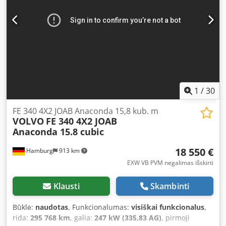
reguliuojamas veidrodis
,
1
/
30
FE 340 4X2 JOAB Anaconda 15,8 kub. m
VOLVO
FE 340 4X2 JOAB
Anaconda 15.8 cubic
18 550 €
Hamburg
913 km
EXW VB PVM negalimas išskirti
Klausti
Skambinti
Būklė:
naudotas
, Funkcionalumas:
visiškai funkcionalus
,
rida:
295 768 km
, galia:
247 kW (335,83 AG)
, pirmoji