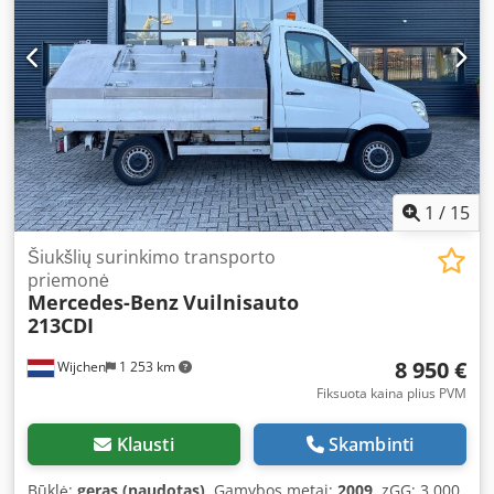
1
/
15
Šiukšlių surinkimo transporto
priemonė
Mercedes-Benz
Vuilnisauto
213CDI
8 950 €
Wijchen
1 253 km
Fiksuota kaina plius PVM
Klausti
Skambinti
Būklė:
geras (naudotas)
, Gamybos metai:
2009
, zGG: 3 000