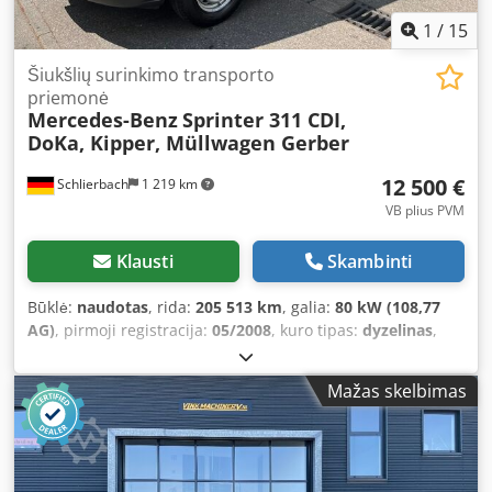
1
/
15
Šiukšlių surinkimo transporto
priemonė
Mercedes-Benz
Sprinter 311 CDI,
DoKa, Kipper, Müllwagen Gerber
12 500 €
Schlierbach
1 219 km
VB plius PVM
Klausti
Skambinti
Būklė:
naudotas
, rida:
205 513 km
, galia:
80 kW (108,77
AG)
, pirmoji registracija:
05/2008
, kuro tipas:
dyzelinas
,
kuras:
dyzelinas
, Gamybos metai:
2008
,
Mažas skelbimas