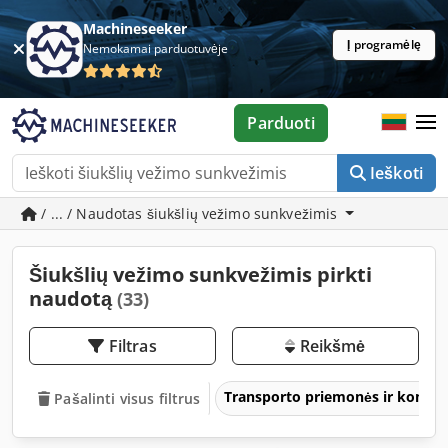
Machineseeker
Į programėlę
Nemokamai parduotuvėje
Parduoti
Ieškoti
/ ... / Naudotas šiukšlių vežimo sunkvežimis
Šiukšlių vežimo sunkvežimis pirkti
naudotą
(33)
Filtras
Reikšmė
Transporto priemonės ir komer
Pašalinti visus filtrus