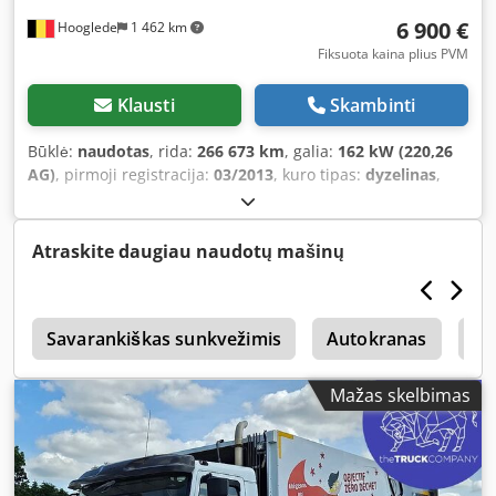
6 900 €
Hooglede
1 462 km
Fiksuota kaina plius PVM
Klausti
Skambinti
Būklė:
naudotas
, rida:
266 673 km
, galia:
162 kW (220,26
AG)
, pirmoji registracija:
03/2013
, kuro tipas:
dyzelinas
,
ratų bazė:
2 850 mm
, kuras:
dyzelinas
, spalva:
kitas
,
vairuotojo kabina:
dieninė kabina
, pavaros tipas:
automatinis
, emisijos klasė:
Euro 5
, bendras ilgis:
7 700
Atraskite daugiau naudotų mašinų
mm
, bendras plotis:
2 350 mm
, bendras aukštis:
3 000
mm
, Gamybos metai:
2013
,
ė
Savarankiškas sunkvežimis
Autokranas
Da
Mažas skelbimas