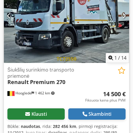
1
/
14
Šiukšlių surinkimo transporto
priemonė
Renault
Premium 270
14 500 €
Hooglede
1 462 km
Fiksuota kaina plius PVM
Klausti
Skambinti
Būklė:
naudotas
, rida:
282 456 km
, pirmoji registracija:
11/2012
, kuro tipas:
dyzelinas
, padangos dydis:
295/80