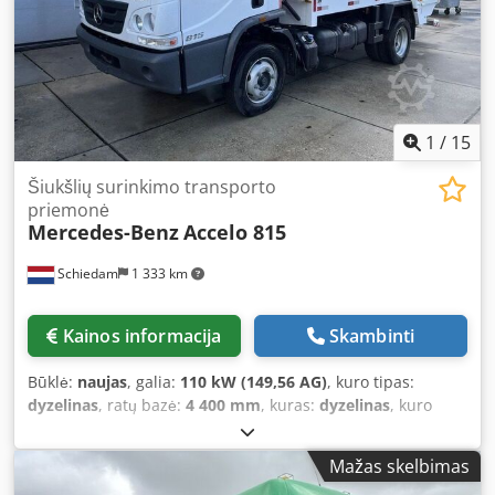
trauki kontrolė
,
1
/
15
Šiukšlių surinkimo transporto
priemonė
Mercedes-Benz
Accelo 815
Schiedam
1 333 km
Kainos informacija
Skambinti
Būklė:
naujas
, galia:
110 kW (149,56 AG)
, kuro tipas:
dyzelinas
, ratų bazė:
4 400 mm
, kuras:
dyzelinas
, kuro
bako talpa:
150 l
, spalva:
balta
, pavaros tipas:
mechaninis
,
emisijos klasė:
Euro 5
, krovinio erdvės tūris:
8 m³
,
Mažas skelbimas
Gamybos metai:
2024
, Įranga:
ABS, AdBlue, elektrinis