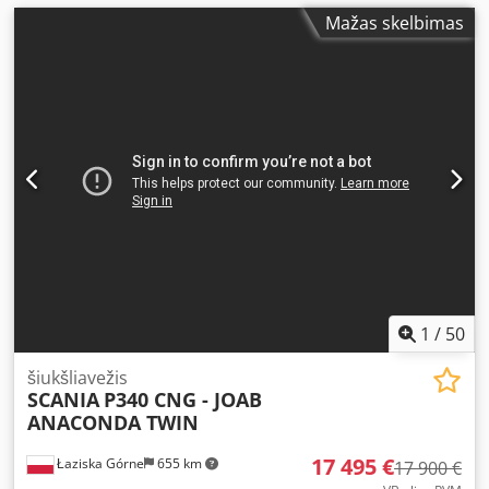
Mažas skelbimas
1
/
50
šiukšliavežis
SCANIA
P340 CNG - JOAB
ANACONDA TWIN
17 495 €
Łaziska Górne
655 km
17 900 €