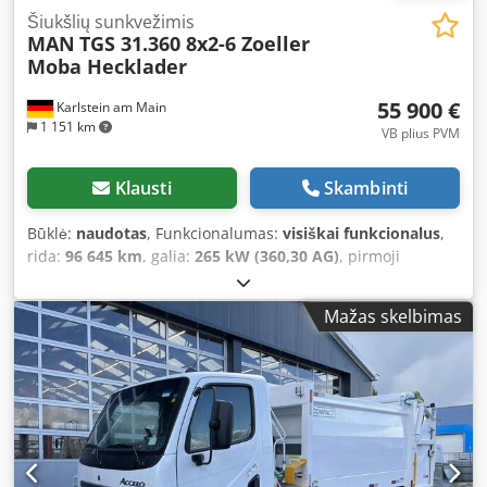
Šiukšlių sunkvežimis
MAN
TGS 31.360 8x2-6 Zoeller
Moba Hecklader
55 900 €
Karlstein am Main
1 151 km
VB plius PVM
Klausti
Skambinti
Būklė:
naudotas
, Funkcionalumas:
visiškai funkcionalus
,
rida:
96 645 km
, galia:
265 kW (360,30 AG)
, pirmoji
registracija:
08/2019
, kuro tipas:
dyzelinas
, tuščias svoris:
18 580 kg
, didžiausias leistinas svoris:
13 420 kg
, bendras
Mažas skelbimas
svoris:
32 000 kg
, padangos dydis:
385/55 R 22,5 u. 315/70
R 22,5
, ašių konfigūracija:
8x2
, ratų bazė:
3 750 mm
, kita
apžiūra (TÜV):
11/2026
, kuras:
dyzelinas
, stabdžiai:
variklio
stabdymas
, spalva:
balta
, vairuotojo kabina:
dieninė
kabina
, pavaros tipas:
automatinis
, emisijos klasė:
Euro 6
,
pakaba:
plienas-oras
, Įranga:
ABS, autonominis
šildytuvas, diferencialo užraktas, kruizo kontrolė, oro
kondicionavimas, priešrūkiniai žibintai, suodžių filtras,