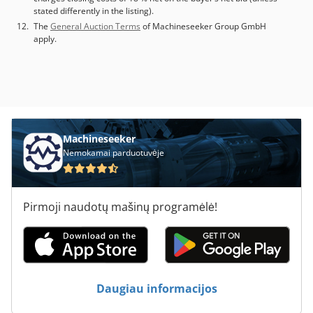
stated differently in the listing).
The
General Auction Terms
of Machineseeker Group GmbH
apply.
Machineseeker
Nemokamai parduotuvėje
Pirmoji naudotų mašinų programėlė!
Daugiau informacijos