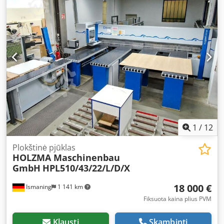
1
/
12
Plokštinė pjūklas
HOLZMA Maschinenbau
GmbH
HPL510/43/22/L/D/X
18 000 €
Ismaning
1 141 km
Fiksuota kaina plius PVM
Klausti
Skambinti