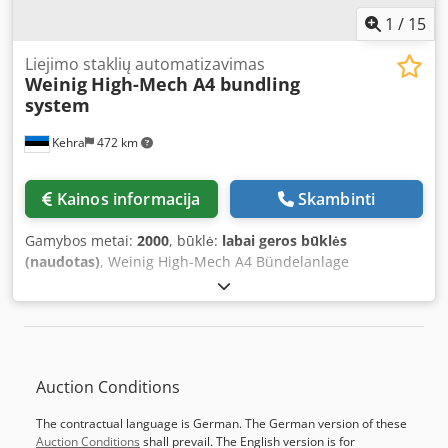
control; must be integrated into the plant control system) -
1
/
15
Suction conveying fan - Drive: 1 x 15 kW (optional
frequency inverter control, recommended, not included in
Liejimo staklių automatizavimas
Weinig
High-Mech A4 bundling
the offer) - Optional with knife fitting Cjdpfx Ajd
system
Rbnqopverf Delivery time approx. 18 to 20 weeks.
Kehra
472 km
Kainos informacija
Skambinti
Gamybos metai:
2000
, būklė:
labai geros būklės
(naudotas)
, Weinig High-Mech A4 Bündelanlage
Bündelbildungs- und Verpackungseinheit, kombinierbar
mit anderen Weinig-Abfördersystemen wie z. B. Puffern
und Staplern, die ab Lager verfügbar sind. Bestehend aus:
1. Weinig 815-300 Hochgeschwindigkeits-
Bündelungsaggregat 2. Weinig 812-200 Auslaufrollenbahn
Auction Conditions
mit Querverschiebung Credpsq Rvrbefx Apvsf 3.
Schaltschrank mit Siemens S7-300 CPU
The contractual language is German. The German version of these
Auction Conditions
shall prevail. The English version is for