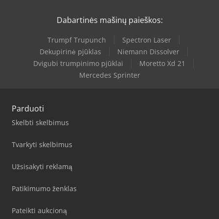
Dabartinės mašinų paieškos:
Trumpf Trupunch
Spectron Laser
Dekupirinė pjūklas
Niemann Dissolver
Dvigubi trumpinimo pjūklai
Moretto Xd 21
Mercedes Sprinter
Parduoti
Skelbti skelbimus
Tvarkyti skelbimus
Užsisakyti reklamą
Patikimumo ženklas
Pateikti aukcioną