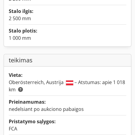
Stalo ilgis:
2 500 mm
Stalo plotis:
1 000 mm
teikimas
Vieta:
Oberösterreich, Austrija
– Atstumas: apie 1 018
km
Prieinamumas:
nedelsiant po aukciono pabaigos
Pristatymo sąlygos:
FCA