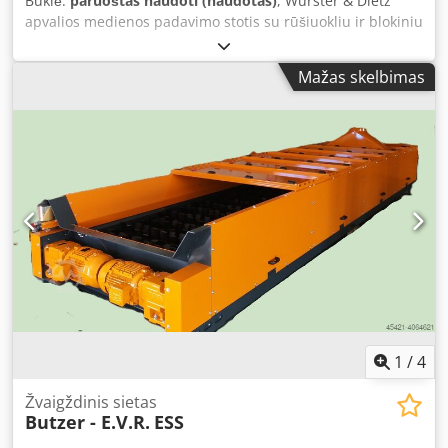
Būklė:
paruoštas naudoti (naudotas)
, Wurster & Dietz
apvalios medienos padavimo stotis su rūšiuokliu ir blokiniu
traukikliu su išstūmėju Crsdpfx Aoyxrtaopvef
Mažas skelbimas
1
/
4
Žvaigždinis sietas
Butzer - E.V.R.
ESS