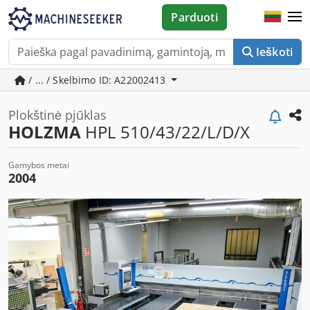
Parduoti
Ieškoti
/ ... / Skelbimo ID: A22002413
Plokštinė pjūklas
HOLZMA
HPL 510/43/22/L/D/X
Gamybos metai
2004