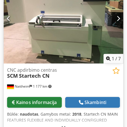
1
/
7
CNC apdirbimo centras
SCM
Startech CN
Nattheim
1 177 km
Kainos informacija
Skambinti
Būklė:
naudotas
, Gamybos metai:
2018
, Startech CN MAIN
FEATURES FLEXIBLE AND INDIVIDUALLY CONFIGURED
PRODUCTION COMBINED WITH SPEED AND PRECISION