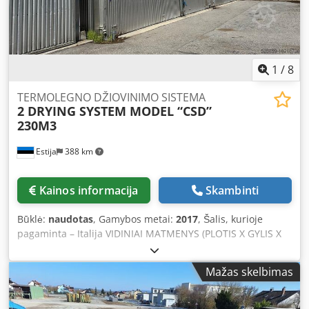
maitinama
1
/
8
TERMOLEGNO DŽIOVINIMO SISTEMA
2 DRYING SYSTEM MODEL “CSD”
230M3
Estija
388 km
Kainos informacija
Skambinti
Būklė:
naudotas
, Gamybos metai:
2017
, Šalis, kurioje
pagaminta – Italija VIDINIAI MATMENYS (PLOTIS X GYLIS X
AUKŠTIS): 13 200 x 8 900 x 5 400 mm IŠORINIAI MATMENYS
(PLOTIS X GYLIS X AUKŠTIS): 14 060 x 9 500 x 6 900 mm
Mažas skelbimas
VENTILIATORIŲ VARIKLIAI: 5,5 kW, su reguliuojamu greičiu
VENTILIATORIŲ MAKSIMALI REIKALINGA ELEKTRINĖ GALIA:
55 kW Cjdpfx Apev Nkauevjrf