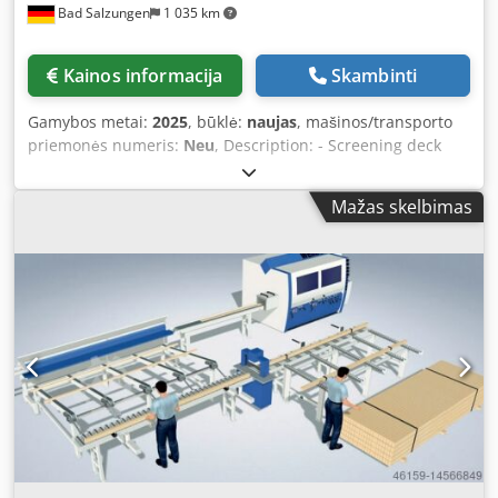
Bad Salzungen
1 035 km
Kainos informacija
Skambinti
Gamybos metai:
2025
, būklė:
naujas
, mašinos/transporto
priemonės numeris:
Neu
, Description: - Screening deck
system consisting of 1 deck for screening green
waste/biomass with a particle size of 0–80 mm -
Mažas skelbimas
Throughput capacity up to 150 m³/h (material-dependent) -
Material separation into 2 fractions: 0–80 mm and oversize
- Screening deck with enclosure and extraction system for
film/plastic particles - Extraction point adjustable - Suction
conveying fan mounted separately in a frame, hose
diameter 300/350 mm Technical Data: - Screening Deck 1:
Screening deck area length = 6,360 mm; width = 1,215 mm
- External dimensions: length = 6,690 mm; width = 1,850
mm - Screening area 5.1 m², number of shafts: 24 - Drive: 2
x 7.5 kW geared motors - Screening body: Polyurethane
(star screen) D 340/9 finger - Screen shafts as plug-in
system (easy and cost-effective adaptation to other particle
sizes) - Central lubrication for bearings, 24V (without