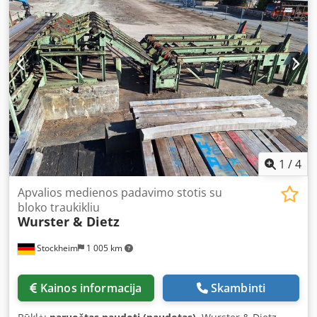
1
/
4
Apvalios medienos padavimo stotis su
bloko traukikliu
Wurster & Dietz
Stockheim
1 005 km
Kainos informacija
Skambinti