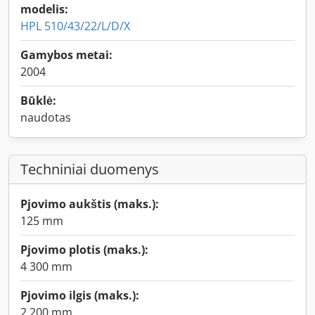
modelis:
HPL 510/43/22/L/D/X
Gamybos metai:
2004
Būklė:
naudotas
Techniniai duomenys
Pjovimo aukštis (maks.):
125 mm
Pjovimo plotis (maks.):
4 300 mm
Pjovimo ilgis (maks.):
2 200 mm