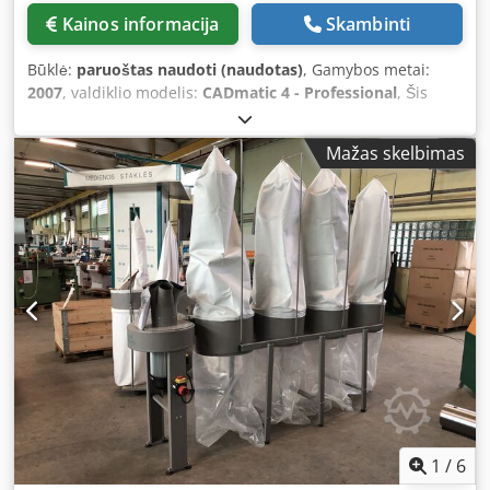
performing the following operations: - Vertical drilling on
Kainos informacija
Skambinti
the panel surface - Horizontal drilling on all four workpiece
sides - Grooving with an integrated groove saw in the 'X'
Būklė:
paruoštas naudoti (naudotas)
, Gamybos metai:
direction Self-supporting structure Machine base made of
2007
, valdiklio modelis:
CADmatic 4 - Professional
, Šis
steel tubular construction to provide a large base for
HOLZMA HPP 380 skydinis pjūklas buvo pagamintas 2007
accommodating the working table. The structure rests on 3
m. Jame yra tvirtas plieninis pjūklo vežimėlis, pagrindiniai
self-levelling feet. The electrical control cabinet is
Mažas skelbimas
ir iš anksto supjaustyti pjūklai ir patentuotas centrinio
integrated into the machine base. Central Bakelite support
kampo grąžinimo įtaisas, kuris sumažina ciklo laiką iki 25%.
table 'Easy Motion': - an MDF sector for through drilling,
Mašinoje sumontuota Power Control CADmatic 4 sistema,
automatically retractable for horizontal drilling - an infeed
užtikrinanti tikslų ir efektyvų darbą. Pjūklo ašmenų iškyša
roller to facilitate panel loading - a rear roller track to ease
yra 95 mm, ji veikia su 18,0 kW pagrindiniu pjūklo varikliu.
panel sliding - left and right stops - a central alignment
Norėdami gauti daugiau informacijos apie šį skydinį pjūklą,
device with manual adjustment The left and right stops
susisiekite su mumis. Papildoma įranga • Oro pagalvių
must be used to drill horizontally in the 'X' direction on the
stalas su ritininiu elementu 2160 x 650 mm: 4 vnt •
two opposite panel sides. Panel positioning along the X-
Centrinis pūstuvas: 1 vnt Mašinos privalumai Kokybiškos
axis is via vacuum suction cups. Aggregates carrier This is
mašinos privalumai • Ce sertifikuota, gs sertifikuota, fph
a gantry structure made from steel tube. The main working
medienos dulkių sertifikatas • Padalinys:
unit is installed on the gantry. F10L drilling unit includes: -
75/275/475/1050/1850/2650/3450 mm, matuojant nuo
7 independent vertical spindles - drill shank D10 mm -
kampo taisyklės iki suspaudimo įvorės centro • Galimi 2
spindle pitch 32 mm - 2 horizontal drilling heads, 1 in X
papildomi dviejų pirštų užveržimo įvorės • 4 rankiniai
1
/
6
direction with one drill bit, 1 double drilling head in Y
pjovimo grėbliai prie tvirtinimo įvorių • Galimas 1