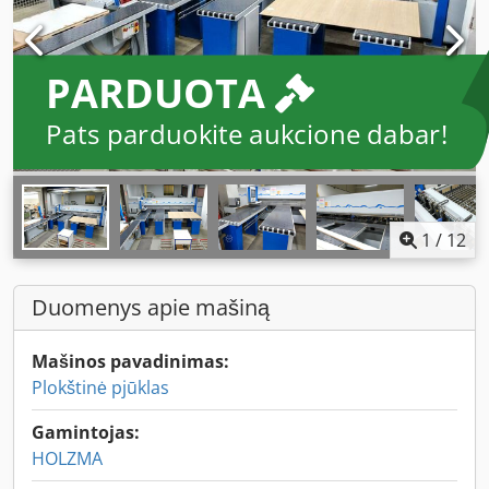
PARDUOTA
Pats parduokite aukcione dabar!
1
/
12
Duomenys apie mašiną
Mašinos pavadinimas:
Plokštinė pjūklas
Gamintojas:
HOLZMA