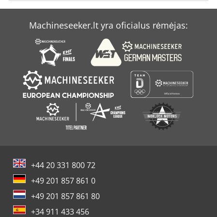
Machineseeker.lt yra oficialus rėmėjas:
+44 20 331 800 72
+49 201 857 861 0
+49 201 857 861 80
+34 911 433 456