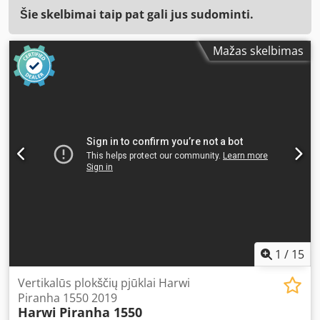
Šie skelbimai taip pat gali jus sudominti.
Mažas skelbimas
1
/
15
Vertikalūs plokščių pjūklai Harwi
Piranha 1550 2019
Harwi
Piranha 1550