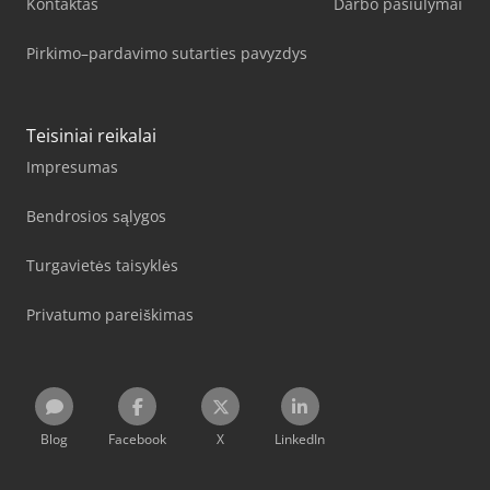
Kontaktas
Darbo pasiūlymai
Pirkimo–pardavimo sutarties pavyzdys
Teisiniai reikalai
Impresumas
Bendrosios sąlygos
Turgavietės taisyklės
Privatumo pareiškimas
Blog
Facebook
X
LinkedIn