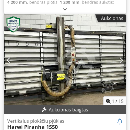
4 200 mm
, bendras plotis:
1 200 mm
, bendras aukštis:
2 450 mm
, Spalva: pilka Svoris: 485 kg - Pagaminimo metai:
2005 - Dokumentacija prieinama: Ne - CE ženklinimas: Taip
Aukcionas
- CE sertifikatas: Ne - Serijos numeris: 25005630 - Maks.
pjovimo aukštis horizontaliai [mm]: 1550 - Maks. pjovimo
plotis [mm]: 3300 - Maks. pjovimo gylis [mm]: 55 - Min.
pjūklo disko skersmuo [mm]: 250 - Maks. pjūklo disko
skersmuo [mm]: 250 - Disko tvirtinimo skylės skersmuo
[mm]: 30 - Horizontali pjovimo funkcija: Taip - Vertikali
pjovimo funkcija: Taip - Įtampa [V]: 400 - Srovės
suvartojimas [A]: 6,6 - Saugiklis [A]: 16 - Galia [kW]: 3,0 -
Transportavimo matmenys: 4200 mm x 1200 mm x 2450
mm (i x p x a) - Transportavimo svoris [kg]: 485 kg -
Transportavimo pakuočių sk.: 1 Finansinė informacija PVM:
Nurodyta kaina be PVM Dodpfxozh Ikqo Alyjck PVM /
Maržos apmokestinimas: PVM atskaitomas verslui
Pristatymas ir išperkamasis keitimas visada galimi bet
1
/
15
kokiems pramonės sektoriaus įrenginiams Yorick Diebels
Aukcionas baigtas
Vertikalus plokščių pjūklas
Harwi
Piranha 1550