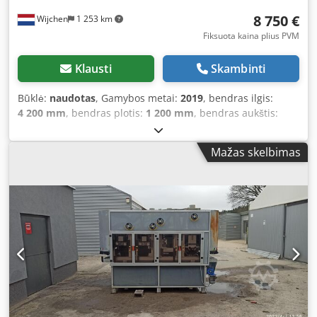
8 750 €
Wijchen
1 253 km
Fiksuota kaina plius PVM
Klausti
Skambinti
Būklė:
naudotas
, Gamybos metai:
2019
, bendras ilgis:
4 200 mm
, bendras plotis:
1 200 mm
, bendras aukštis:
2 450 mm
, Spalva: juoda Svoris: 600 kg - Pagaminimo
metai: 2019 - Dokumentacija: nėra Dsdpjzk Ia Dofx Alyeck -
Mažas skelbimas
CE žymėjimas: yra - CE sertifikatas: nėra - Serijos numeris:
5025 CV - Maksimalus pjovimo aukštis horizontalioje
padėtyje [mm]: 1550 - Maksimalus pjovimo plotis [mm]:
3300 - Maksimalus pjovimo gylis [mm]: 55 - Minimalus
disko skersmuo [mm]: 250 - Maksimalus disko skersmuo
[mm]: 250 - Disko ašies skersmuo [mm]: 30 - Horizontalus
pjovimas: taip - Vertikalus pjovimas: taip - Įtampa [V]: 400 -
Srovės suvartojimas [A]: 6,6 - Saugiklis [A]: 16 - Galia [kW]:
3,0 - Transportavimo matmenys: 4200 mm x 1200 mm x
2450 mm (ilgis x plotis x aukštis) - Transportavimo svoris
[kg]: 600 kg - Transportavimo pakuotės [vnt.]: 0 Finansinė