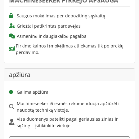
MACHINESEEKER PIRKĖJO APSAUGA
Saugus mokėjimas per depozitinę sąskaitą
Griežtai patikrintas pardavėjas
Asmeninė ir daugiakalbė pagalba
Pirkimo kainos išmokėjimas atliekamas tik po prekių
perdavimo.
apžiūra
Galima apžiūra
Machineseeker iš esmės rekomenduoja apžiūrėti
naudotą techniką vietoje.
Visa duomenys pateikti pagal geriausias žinias ir
sąžinę – įsitikinkite vietoje.