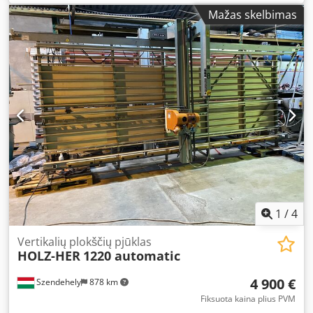
2007 - Dokumentacija prieinama: Ne - CE žymėjimas: Taip -
Mažas skelbimas
CE sertifikatas: Ne - Serijos numeris: 5012 EX - Maks.
horizontalus pjovimo aukštis [mm]: 1550 - Maks. pjovimo
plotis [mm]: 3300 - Maks. pjovimo gylis [mm]: 55 - Min.
pjūklo disko skersmuo [mm]: 250 - Maks. pjūklo disko
skersmuo [mm]: 250 - Skylių skersmuo pjūklo diske [mm]:
30 - Horizontalus pjovimas: Taip - Vertikalus pjovimas: Taip
- Įtampa [V]: 400 - Saugiklis [A]: 16 - Galia [kW]: 3,0 Dsdpfx
Asy Exmgslysck - Transportavimo matmenys: 4200mm x
1200mm x 2450mm (i x p x a) - Transportavimo svoris [kg]:
485kg - Transporto pakuočių kiekis [vnt.]: 1 Finansinė
informacija PVM: Nurodyta kaina be PVM PVM/PVM
skirtumo apmokestinimas: PVM atskaitomas ūkio
subjektams Pristatymas ir senų įrenginių supirkimas galimi
bet kokiai pramoninei įrangai Yorick Diebels
1
/
4
Vertikalių plokščių pjūklas
HOLZ-HER
1220 automatic
4 900 €
Szendehely
878 km
Fiksuota kaina plius PVM