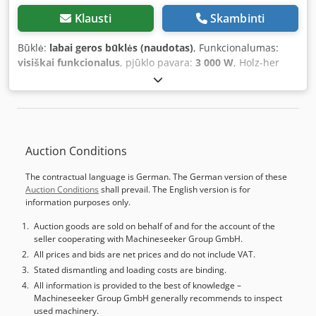
Klausti
Skambinti
Būklė:
labai geros būklės (naudotas)
, Funkcionalumas:
visiškai funkcionalus
, pjūklo pavara:
3 000 W
, Holz-her
1220 automatinė vertikali plokščių pjovimo staklės. Daug
įvairių nustatymų, pjauna pusę arba visą plokštę. Galite
išbandyti, veikia gerai. Dcsdpfjx Eyqyjx Alyek
Auction Conditions
The contractual language is German. The German version of these
Auction Conditions
shall prevail. The English version is for
information purposes only.
Auction goods are sold on behalf of and for the account of the
seller cooperating with Machineseeker Group GmbH.
All prices and bids are net prices and do not include VAT.
Stated dismantling and loading costs are binding.
All information is provided to the best of knowledge –
Machineseeker Group GmbH generally recommends to inspect
used machinery.