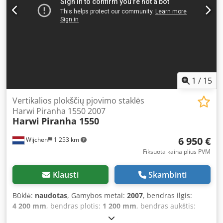
1
/
15
Vertikalios plokščių pjovimo staklės
Harwi Piranha 1550 2007
Harwi
Piranha 1550
6 950 €
Wijchen
1 253 km
Fiksuota kaina plius PVM
Klausti
Skambinti
Būklė:
naudotas
, Gamybos metai:
2007
, bendras ilgis:
4 200 mm
, bendras plotis:
1 200 mm
, bendras aukštis:
2 450 mm
, Spalva: Pilka Svoris: 485 kg - Pagaminimo metai: