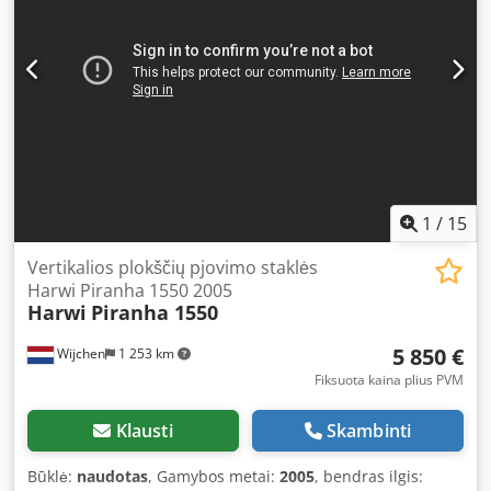
1
/
15
Vertikalios plokščių pjovimo staklės
Harwi Piranha 1550 2005
Harwi
Piranha 1550
5 850 €
Wijchen
1 253 km
Fiksuota kaina plius PVM
Klausti
Skambinti
Būklė:
naudotas
, Gamybos metai:
2005
, bendras ilgis: