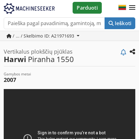
Parduoti
Ieškoti
/ ... / Skelbimo ID: A21971693
Vertikalus plokščių pjūklas
Harwi
Piranha 1550
Gamybos metai
2007