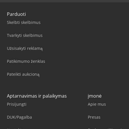
Parduoti
Skelbti skelbimus
Tvarkyti skelbimus
Užsisakyti reklamą
Patikimumo ženklas
Pateikti aukcioną
Aptarnavimas ir palaikymas
įmonė
Prisijungti
Apie mus
DUK/Pagalba
Presas