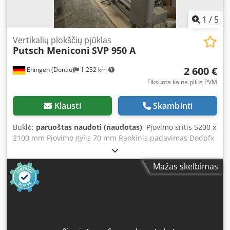
1
/
5
Vertikalių plokščių pjūklas
Putsch Meniconi
SVP 950 A
2 600 €
Ehingen (Donau)
1 232 km
Fiksuota kaina plius PVM
Klausti
Skambinti
Būklė:
paruoštas naudoti (naudotas)
, Pjovimo sritis 5200 x
2100 mm Pjovimo gylis 70 mm Rankinis padavimas Dodpfx
Aloyrpk Ieyock Automatinė išvengiamoji grotelė Išoriniai
matmenys I x P x A apie 6550 x 1500 x 3010 mm
Mažas skelbimas