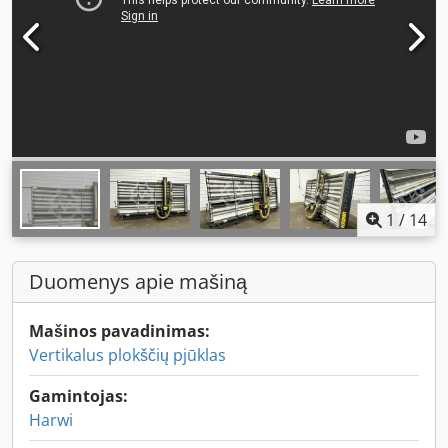
1
/
14
Duomenys apie mašiną
Mašinos pavadinimas:
Vertikalus plokščių pjūklas
Gamintojas:
Harwi