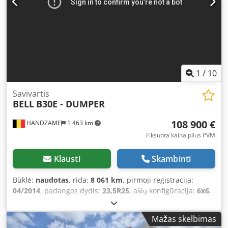
1
/
10
Savivartis
BELL
B30E - DUMPER
108 900 €
HANDZAME
1 463 km
Fiksuota kaina plius PVM
Klausti
Skambinti
Būklė:
naudotas
, rida:
8 061 km
, pirmoji registracija:
04/2014
, padangos dydis:
23,5R25
, ašių konfigūracija:
6x6
,
ratų bazė:
4 150 mm
, spalva:
geltonas
, Gamybos metai:
2014
, veikimo valandos:
8 000 h
, Įranga:
oro
Mažas skelbimas
kondicionavimas
,