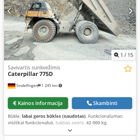
1
/
15
Savivartis sunkvežimis
Caterpillar
775D
Sindelfingen
1 245 km
Kainos informacija
Skambinti
Būklė:
labai geros būklės (naudotas)
, Funkcionalumas:
visiškai funkcionalus
, tuščias svoris:
42 000 kg
,
didžiausias leistinas svoris:
62 700 kg
, bendras svoris:
105 000 kg
, Gamybos metai:
2011
, veikimo valandos: