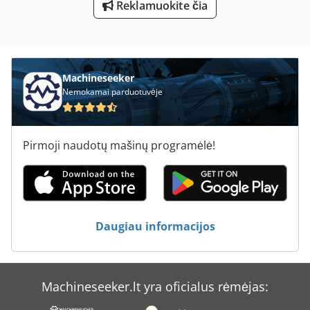
Reklamuokite čia
Tekinimo Su Skaitmeniniu Ekranu
Švabijos Staklių Gmbh
Machineseeker
Nemokamai parduotuvėje
Pirmoji naudotų mašinų programėlė!
Daugiau informacijos
Machineseeker.lt yra oficialus rėmėjas: