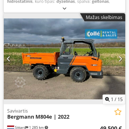
hidrostatinis
, kuro tipas:
dyzelinas
, spalva:
geltonas
,
request. === LOCATION & DELIVERY === Location: Sittard,
Gamybos metai:
2025
, veikimo valandos:
1 h
, krovinio
Netherlands. Worldwide shipping available. 💰 Price:
erdvės tūris:
2 m³
, kuras:
dyzelinas
, Techninė informacija
€39,500 (EXW, excl. VAT) The Bergmann C804e is an
Mažas skelbimas
Variklio markė: 3TNV76 dyzelinis Didžiausias greitis: 20
innovative, fully electric dumper with a payload of 4 tons.
km/val. Tuščiasis svoris: 2 142 kg Funkcionalumas CE
With its zero-emission drive, rotating seat, and all-wheel
žymėjimas: taip Būklė Bendra būklė: labai gera Techninė
steering, it offers maximum efficiency and safety on any
būklė: labai gera Optinė būklė: labai gera Cjdpfx
construction site. Ideal for use in urban areas, tunnels,
Ajxdazajdtjha Papildoma informacija Papildomos
and environmental zones. CE certified, low-maintenance,
hidraulinės galios našumas: 66 l/min Maks. naudingoji
and available immediately from stock at Collé Rental &
apkrova: 3 000 kg Emisijos lygis: Stage V / Tier V Pristatymo
Sales. === DELIVERY === Codjxr Nmnepfx Adtsha Crane
sąlygos: EXW Transportavimo matmenys (I x P x A): 3 710 ×
loading available on request for smooth shipping. Flexible
1 730 × 2 778 Gamybos šalis: DE Daugiau informacijos
delivery options tailored to your destination and logistical
Norėdami gauti daugiau informacijos, susisiekite su Collé
requirements. All transport is professionally coordinated
Sittard pardavimų skyriumi. = Papildomos parinktys ir
by the Collé Rental & Sales logistics team.
priedai = - Apskrito švyturėlis
1
/
15
Savivartis
Bergmann
M804e | 2022
49 500 €
Sittard
1 285 km