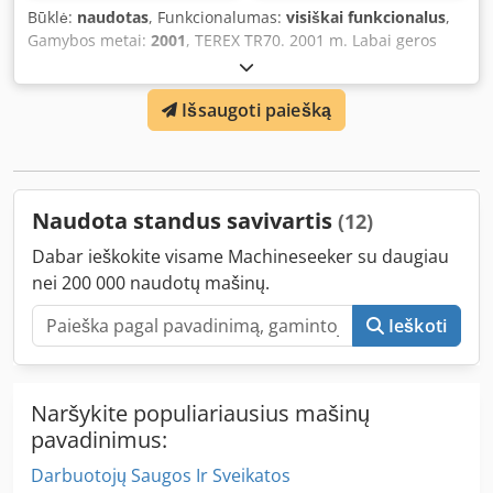
Būklė:
naudotas
, Funkcionalumas:
visiškai funkcionalus
,
Gamybos metai:
2001
, TEREX TR70. 2001 m. Labai geros
būklės. 24.00x35 padangos su 70%, 80% ir 90%
protektoriaus likučiu. Csdoyymtkepfx Adtoha
Išsaugoti paiešką
Naudota standus savivartis
(12)
Dabar ieškokite visame Machineseeker su daugiau
nei 200 000 naudotų mašinų.
Ieškoti
Naršykite populiariausius mašinų
pavadinimus:
Darbuotojų Saugos Ir Sveikatos