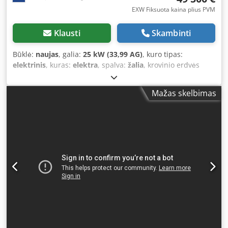
EXW Fiksuota kaina plius PVM
Klausti
Skambinti
Būklė:
naujas
, galia:
25 kW (33,99 AG)
, kuro tipas:
elektrinis
, kuras:
elektra
, spalva:
žalia
, krovinio erdvės
tūris:
1 m³
, Gamybos metai:
2022
, veikimo valandos:
1 h
,
Techninė informacija Variklio markė: Asinchroninis variklis
Mažas skelbimas
Didžiausias greitis: 20 km/h Tuščias svoris: 2.600 kg Codpfx
Adexb Sngetoha Funkcionalumas CE ženklinimas: taip
Būklė Bendra būklė: labai gera Techninė būklė: labai gera
Optinė būklė: labai gera Papildoma informacija Priekinių
padangų būklė: 100% Galinės padangos būklė: 100% Maks.
naudingoji apkrova: 2993 kg Pristatymo sąlygos: EXW
Transporto matmenys (I x P x A): 4,06×1,5×2,12 m Gamybos
šalis: DE Papildoma informacija Dėl daugiau informacijos
kreipkitės į Collé Sittard pardavimų skyrių.