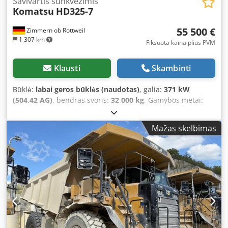
Savivartis sunkvežimis
Komatsu
HD325-7
55 500 €
Zimmern ob Rottweil
1 307 km
Fiksuota kaina plius PVM
Klausti
Skambinti
Būklė:
labai geros būklės (naudotas)
, galia:
371 kW
(504,42 AG)
, bendras svoris:
32 000 kg
, Gamybos metai:
2007
, veikimo valandos:
26 259 h
, KOMATSU HD325-7
Pagaminimo metai: 2007 Darbo valandos: 26 259 val.
Mažas skelbimas
Cjdpfxoyybt Sj Adtjha Uždara kabina Radijas Oro
kondicionierius Galinio vaizdo kamera Kėbulo šildymas
Kėbulo būklė: išlikę 60-70% Centrinė tepimo sistema
Padangų dydis: 18.00R33, likutis apie 80% Variklis: 371 kW
CE / EPA Darbinė masė: 32 t.