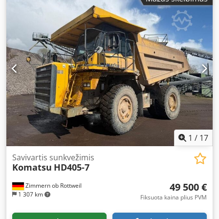
1
/
17
Savivartis sunkvežimis
Komatsu
HD405-7
49 500 €
Zimmern ob Rottweil
1 307 km
Fiksuota kaina plius PVM