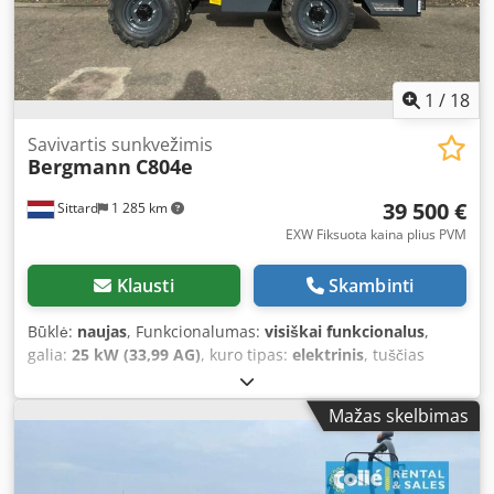
1
/
18
Savivartis sunkvežimis
Bergmann
C804e
39 500 €
Sittard
1 285 km
EXW Fiksuota kaina plius PVM
Klausti
Skambinti
Būklė:
naujas
, Funkcionalumas:
visiškai funkcionalus
,
galia:
25 kW (33,99 AG)
, kuro tipas:
elektrinis
, tuščias
svoris:
2 550 kg
, didžiausias leistinas svoris:
3 000 kg
,
bendras svoris:
2 550 kg
, ašių konfigūracija:
4x4
, spalva:
Mažas skelbimas
geltonas
, pavaros tipas:
automatinis
, Gamybos metai:
2022
, veikimo valandos:
7 h
, kaušo tūris:
1,47 m³
, Įranga:
UVV saugos patikra, diferencialo užraktas, kabina,
papildomi žibintai, priekabos jungtis, visų varančiųjų