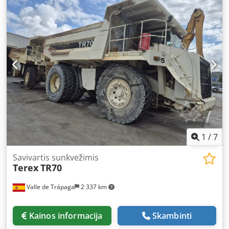
1
/
7
Savivartis sunkvežimis
Terex
TR70
Valle de Trápaga
2 337 km
Kainos informacija
Skambinti