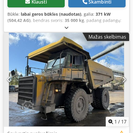
Klausti
Skambinti
Būklė:
labai geros būklės (naudotas)
, galia:
371 kW
(504,42 AG)
, bendras svoris:
35 000 kg
, padang padangų:
35 procentas
, Gamybos metai:
2006
, veikimo valandos:
27 056 h
, KOMATSU HD405-7 Pagaminimo metai: 2006
Mažas skelbimas
Darbo valandos: 27 056 val. Uždara kabina Radijas Oro
kondicionierius Galinio vaizdo kamera Kėbulo šildymas
Kėbulo būklė: išlikę 30–40% Centrinis tepimo įrenginys
Padangų dydis: 18.00R33, ~30–40% likutis Variklio galia:
371 kW CE / EPA Cjdpfx Aeyx Hg Iodteha Darbinis svoris: 35
t.
1
/
17