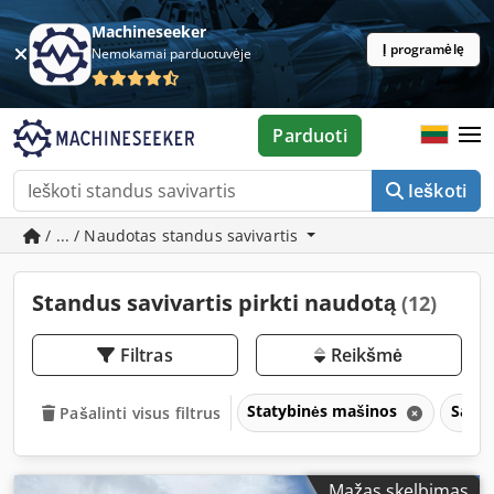
Machineseeker
Į programėlę
Nemokamai parduotuvėje
Parduoti
Ieškoti
/ ... / Naudotas standus savivartis
Standus savivartis pirkti naudotą
(12)
Filtras
Reikšmė
Statybinės mašinos
Saviv
Pašalinti visus filtrus
Mažas skelbimas