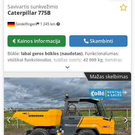
Savivartis sunkvežimis
Caterpillar
775B
Sindelfingen
1 245 km
Kainos informacija
Skambinti
Būklė:
labai geros būklės (naudotas)
, Funkcionalumas:
visiškai funkcionalus
, tuščias svoris:
42 000 kg
, bendras
svoris:
102 000 kg
, Gamybos metai:
2009
, veikimo
valandos:
9 880 h
, * Pagaminimo metai: 2009 (atliktas
Mažas skelbimas
sertifikuotas kapitalinis remontas) * Eksploatavimo laikas: 9
880 valandų * Variklis: Cat 3412 DI V12 (760 AG / 567 kW) *
Naudingoji apkrova: 60 t * Tuščioji masė: 42 000 kg
Csdozm Hl Rspfx Adtsha * Didžiausia leidžiama bendra
masė: 102 000 kg * Talpa: 39,3 m³ * Puiki būklė