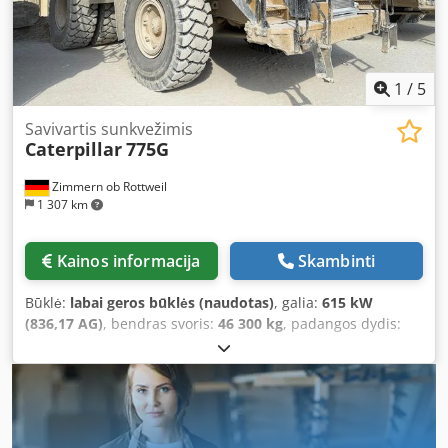
1
/
5
Savivartis sunkvežimis
Caterpillar
775G
Zimmern ob Rottweil
1 307 km
Kainos informacija
Skambinti
Būklė:
labai geros būklės (naudotas)
, galia:
615 kW
(836,17 AG)
, bendras svoris:
46 300 kg
, padangos dydis:
24.00R35
, padang padangų:
90 procentas
, Gamybos metai:
2020
, veikimo valandos:
7 819 h
, Įranga:
oro
kondicionavimas
, CATERPILLAR 775G Pardavimo ir
pristatymo data: 2021 m. Pagaminimo metai: 2020 m.
Darbo valandos: 7 819 val. Uždara kabina Radijas Oro