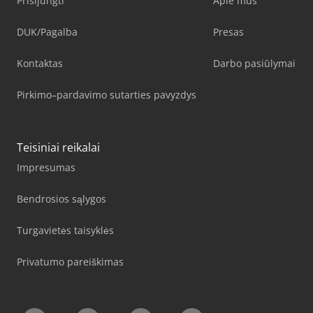
Prisijungti
Apie mus
DUK/Pagalba
Presas
Kontaktas
Darbo pasiūlymai
Pirkimo–pardavimo sutarties pavyzdys
Teisiniai reikalai
Impresumas
Bendrosios sąlygos
Turgavietės taisyklės
Privatumo pareiškimas