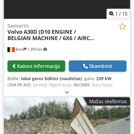
1
/
15
Savivartis
Volvo
A30D (D10 ENGINE /
BELGIAN MACHINE / 6X6 / AIRC...
Bree
1 293 km
Kainos informacija
Skambinti
Būklė:
labai geros būklės (naudotas)
, galia:
239 kW
(324,95 AG)
, pirmoji registracija:
06/2005
, kuro tipas:
dyzelinas
, padang padangų:
60 procentas
, ašių
konfigūracija:
6x6
, kuras:
dyzelinas
, spalva:
kitas
,
Mažas skelbimas
vairuotojo kabina:
dieninė kabina
, pavaros tipas:
automatinis
, bendras ilgis:
10 000 mm
, bendras plotis:
3 000 mm
, bendras aukštis:
3 600 mm
, Gamybos metai:
2004
, veikimo valandos:
15 621 h
, Įranga:
oro
kondicionavimas
,