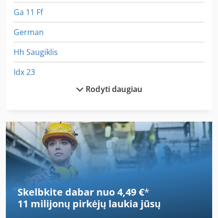
Ga 11 Ff
German
Hh Saugiklis
Idx 23
Rodyti daugiau
Kaip Susisiekti Su Mašina
Kaip Susisiekti Su Ratukais
Kaip Susisiekti Su Šlifavimo Staklės
Kova Su Voleliu Pjoviklis
Kėlimo Savivartis
Skelbkite dabar nuo 4,49 €
*
Kėlimo Stalas Su Ritininiai Konvejeriai
11 milijonų pirkėjų
laukia jūsų
Laikiklis Su Velenu