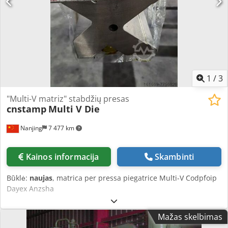
1
/
3
"Multi-V matriz" stabdžių presas
cnstamp
Multi V Die
Nanjing
7 477 km
Kainos informacija
Skambinti
Būklė:
naujas
, matrica per pressa piegatrice Multi-V Codpfoip
Dayex Anzsha
Mažas skelbimas