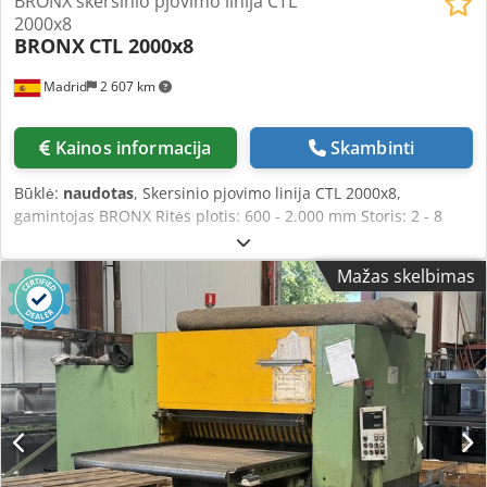
BRONX skersinio pjovimo linija CTL
2000x8
BRONX
CTL 2000x8
Madrid
2 607 km
Kainos informacija
Skambinti
Būklė:
naudotas
, Skersinio pjovimo linija CTL 2000x8,
gamintojas BRONX Ritės plotis: 600 - 2.000 mm Storis: 2 - 8
mm Didžiausias ritės svoris: 30 t Išorinis ritės skersmuo: Iki
2.100 mm Csdpfx Ansymclbozsha Vidinis ritės skersmuo: 508
Mažas skelbimas
mm - 610 mm - 762 mm su užpildymo segmentais Lakštų
kroviklis: 600 - 8.000 mm Krovimo galimybė: 1 paketas, 8000
mm ilgio x 2000 mm pločio Krovimas: Maks. 10 000 kg tolygiai
paskirstyta ant 5000 mm ilgio lakšto Pakuotės aukštis: 750 mm
Gamybos greitis: Iki 60 m/min