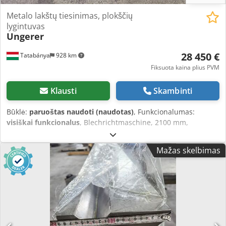
Metalo lakštų tiesinimas, plokščių
lygintuvas
Ungerer
28 450 €
Tatabánya
928 km
Fiksuota kaina plius PVM
Klausti
Skambinti
Būklė:
paruoštas naudoti (naudotas)
, Funkcionalumas:
visiškai funkcionalus
, Blechrichtmaschine, 2100 mm,
Blechrichtanlage, Tafelebenemaschine 2100 mm Chodpjv Tpv
Nefx Anzea Gebrauchtmaschine Maximale Blechbreite: 2100
Mažas skelbimas
mm (2100x8 mm) Maximale Blechdicke: 10 mm (1500x10 mm)
Anzahl der Walzen: 11 Stück Walzendurchmesser: 95 mm
Elektromotor: Verstellbare Geschwindigkeit und Laufrichtung
Elekrtische Daten: 400 V, 50 Hz, 36 A, 22,5 kW Eine Rollenbahn
ist im Lieferumfang enthalten.