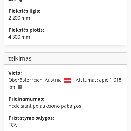
Plokštės ilgis:
2 200 mm
Plokštės plotis:
4 300 mm
teikimas
Vieta:
Oberösterreich, Austrija
– Atstumas: apie 1 018
km
Prieinamumas:
nedelsiant po aukciono pabaigos
Pristatymo sąlygos:
FCA