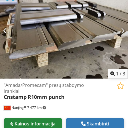
mm Lakštinio metalo storis prie 3 viršutinių ritinėlių Ø: 12 mm
Lakštinio metalo storis prie 5 viršutinių ritinėlių Ø: 16 mm
Viršutinių ritinėlių Ø: 80 mm Apatinių ritinėlių Ø: 80 mm Volelių
skaičius: 23 Lankstymo greitis: 3,75 - 15 m/min Apatinės
ritinėlio reguliavimas: 26 mm/min Galia: 30 kW Ilgis: 3000 mm
Plotis: 4000 mm Aukštis: 2400 mm Svoris: 28000 kg Pastaba:
Šio puslapio informacija pateikta pagal mūsų geriausias žinias
ir galimybes, taip pat, kiek įmanoma, gauta iš gamintojo.
Informacija pateikiama sąžiningai, tačiau tikslumas
negarantuojamas. Todėl tai nėra atstovavimo ar sutartinės
sąlygos. Rekomenduojame patikrinti visą svarbią informaciją.
1
/
3
"Amada/Promecam" presų stabdymo
įrankiai
Cnstamp
R10mm punch
Nanjing
7 477 km
Kainos informacija
Skambinti