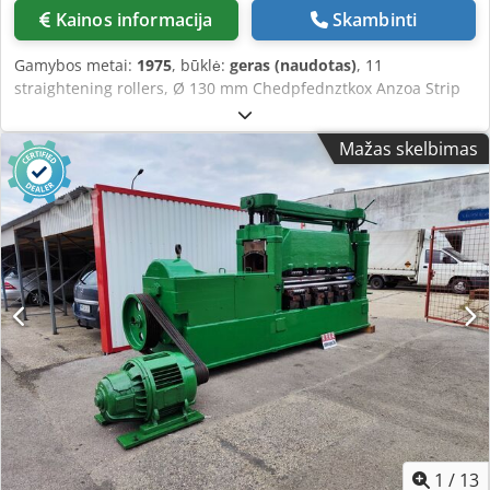
Kainos informacija
Skambinti
Gamybos metai:
1975
, būklė:
geras (naudotas)
, 11
straightening rollers, Ø 130 mm Chedpfednztkox Anzoa Strip
width: max. 1,900 mm Strip thickness: max. 10 mm
Mažas skelbimas
1
/
13