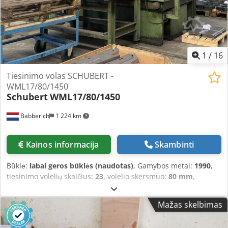
1
/
16
Tiesinimo volas SCHUBERT -
WML17/80/1450
Schubert
WML17/80/1450
Babberich
1 224 km
Kainos informacija
Skambinti
Būklė:
labai geros būklės (naudotas)
, Gamybos metai:
1990
,
tiesinimo volelių skaičius:
23
, volelio skersmuo:
80 mm
,
Tiesinančių volelių skaičius: 23 vnt. Volelio skersmuo: 80 mm
Minimalus storis: 0,5 mm Maksimalus storis: 12 mm
Mažas skelbimas
Chodpoxyhhaofx Anzea Ritinėlių pozicijų skaitmeninė
indikacija Tikslus nusileidimo reguliavimas Volelių plotis: 1450