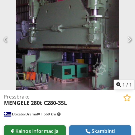
1
/
1
Pressbrake
MENGELE
280t C280-35L
Doxato/Drama
1 569 km
Kainos informacija
Skambinti