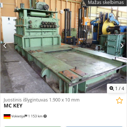
Mažas skelbimas
1
/
4
Juostinis išlygintuvas 1.900 x 10 mm
MC KEY
Vokietija
1 153 km