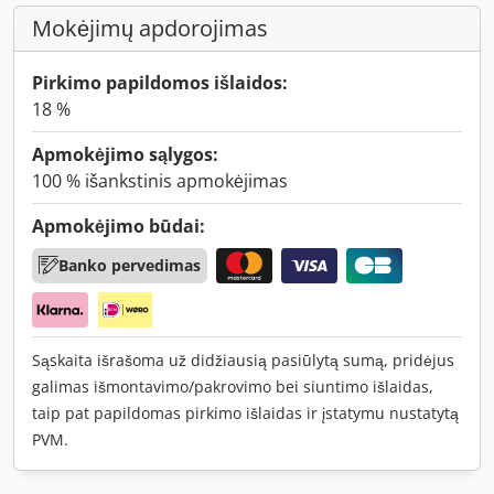
Mokėjimų apdorojimas
Pirkimo papildomos išlaidos:
18 %
Apmokėjimo sąlygos:
100 % išankstinis apmokėjimas
Apmokėjimo būdai:
Banko pervedimas
Sąskaita išrašoma už didžiausią pasiūlytą sumą, pridėjus
galimas išmontavimo/pakrovimo bei siuntimo išlaidas,
taip pat papildomas pirkimo išlaidas ir įstatymu nustatytą
PVM.