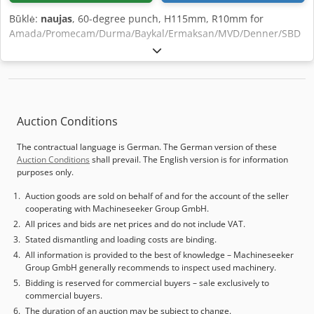
Būklė:
naujas
, 60-degree punch, H115mm, R10mm for
Amada/Promecam/Durma/Baykal/Ermaksan/MVD/Denner/SBD
Cjdpfjkt Nu Ujx Anzeha
Auction Conditions
The contractual language is German. The German version of these
Auction Conditions
shall prevail. The English version is for information
purposes only.
Auction goods are sold on behalf of and for the account of the seller
cooperating with Machineseeker Group GmbH.
All prices and bids are net prices and do not include VAT.
Stated dismantling and loading costs are binding.
All information is provided to the best of knowledge – Machineseeker
Group GmbH generally recommends to inspect used machinery.
Bidding is reserved for commercial buyers – sale exclusively to
commercial buyers.
The duration of an auction may be subject to change.