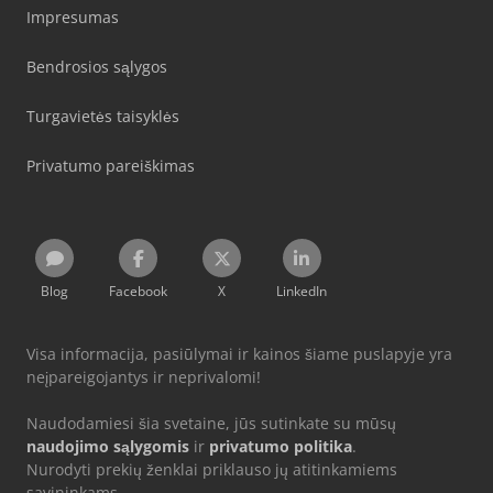
Impresumas
Bendrosios sąlygos
Turgavietės taisyklės
Privatumo pareiškimas
Blog
Facebook
X
LinkedIn
Visa informacija, pasiūlymai ir kainos šiame puslapyje yra
neįpareigojantys ir neprivalomi!
Naudodamiesi šia svetaine, jūs sutinkate su mūsų
naudojimo sąlygomis
ir
privatumo politika
.
Nurodyti prekių ženklai priklauso jų atitinkamiems
savininkams.