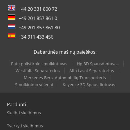
+44 20 331 800 72
+49 201 857 861 0
+49 201 857 861 80
+34 911 433 456
Dabartinės mašinų paieškos:
Putų polistirolo smulkintuvas
Hp 3D Spausdintuvas
Westfalia Separatorius
Alfa Laval Separatorius
Mercedes Benz Automobilių Transporteris
Smulkinimo velenai
Keyence 3D Spausdintuvas
Parduoti
Skelbti skelbimus
Tvarkyti skelbimus