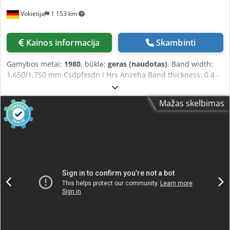
Vokietija
1 153 km
Kainos informacija
Skambinti
Gamybos metai:
1980
, būklė:
geras (naudotas)
, Band width:
1,650/1,750 mm Csdpfxsdn I Hrs Anzeha Band thickness: 0.4 -
3 mm Coil weight: 10 t Interchangeable mandrels, Ø:
304/406/610 mm
Mažas skelbimas