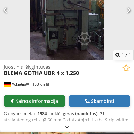
1
/
1
Juostinis išlygintuvas
BLEMA GOTHA
UBR 4 x 1.250
Vokietija
1 153 km
Kainos informacija
Skambinti
Gamybos metai:
1984
, būklė:
geras (naudotas)
, 21
straightening rolls, Ø 60 mm Codpfx Anjrrl Ujzsha Strip width:
max. 1,250 mm Strip thickness: 0.6 – 4 mm