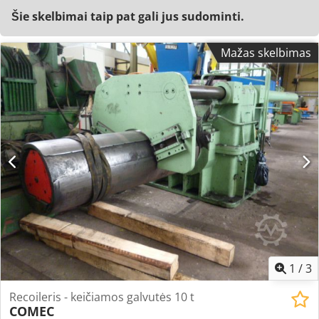
Šie skelbimai taip pat gali jus sudominti.
Mažas skelbimas
1
/
3
Recoileris - keičiamos galvutės 10 t
COMEC