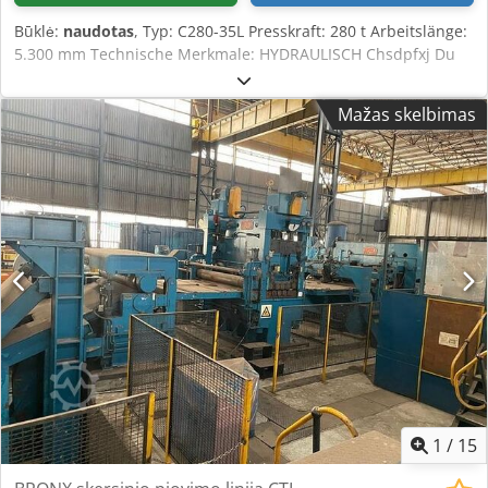
Būklė:
naudotas
, Typ: C280-35L Presskraft: 280 t Arbeitslänge:
5.300 mm Technische Merkmale: HYDRAULISCH Chsdpfxj Du
Txj Anzja Neue Hydraulik- und Elektroanlagen
Mažas skelbimas
1
/
15