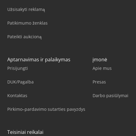
Užsisakyti reklamą
Patikimumo ženklas
Pateikti aukcioną
Aptarnavimas ir palaikymas
įmonė
Prisijungti
Apie mus
DUK/Pagalba
Presas
Kontaktas
Darbo pasiūlymai
Pirkimo–pardavimo sutarties pavyzdys
Teisiniai reikalai