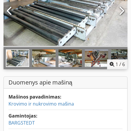
1
/
6
Duomenys apie mašiną
Mašinos pavadinimas:
Krovimo ir nukrovimo mašina
Gamintojas:
BARGSTEDT