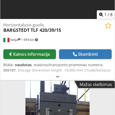
1
/
8
Horizontalusis guolis
BARGSTEDT
TLF 420/39/15
Italija
1 694 km
Kainos informacija
Skambinti
Būklė:
naudotas
, mašinos/transporto priemonės numeris:
005107
, Storage dimension length: 18,800 mm Chodpfxoiiipue
Anzoa Storage dimension width: 15,000 mm
Mažas skelbimas