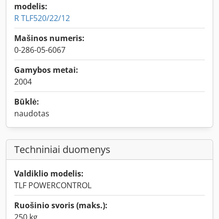
modelis:
R TLF520/22/12
Mašinos numeris:
0-286-05-6067
Gamybos metai:
2004
Būklė:
naudotas
Techniniai duomenys
Valdiklio modelis:
TLF POWERCONTROL
Ruošinio svoris (maks.):
250 kg