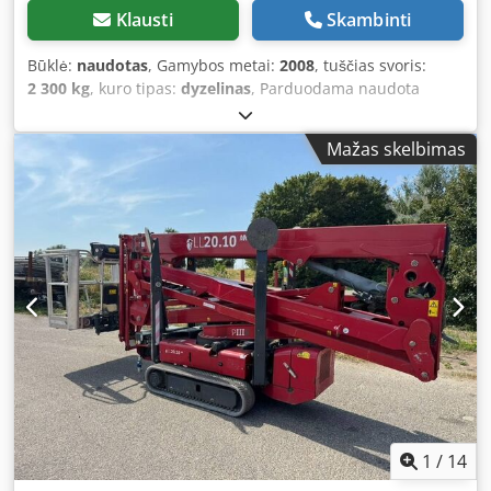
Klausti
Skambinti
Būklė:
naudotas
, Gamybos metai:
2008
, tuščias svoris:
2 300 kg
, kuro tipas:
dyzelinas
, Parduodama naudota
strėlės tipo platforminė keltuvė: Darbo aukštis: 8,8 metro
Svoris: 2300 kg Kėlimoji galia: 150 kg Matmenys: 4,08 x 1,65
Mažas skelbimas
x 1,96 metro „Kubota“ – 3 cilindrų variklis Dkjdpfxjyw Uczj
Afuer Dyzelinas Kaina už vienetą: 13 500 Eur (be PVM)
Sandėlyje yra 6 vnt.!
1
/
14