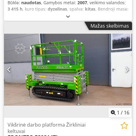
Būklė:
naudotas
, Gamybos metai:
2007
, veikimo valandos:
3 415 h
, kuro tipas:
dyzelinas
, spalva:
kitas
, Bendroji masė:
3040 kg Matmenys (ilgis x plotis x aukštis): 620 x 98 x 197
cm Variklio gamintojas: Kubota Strėlė: lankstoma Kėlimoji
Mažas skelbimas
galia: 200 kg Dodpfx Ajzpw Dijfuokr Darbinis aukštis: 2300
cm CE žymėjimas: yra Techninė būklė: gera „Teupen Leo 23
GT“ savivarės platforminis keltuvas Pagaminimo metai:
2007 Veikimo valandos: 3415 val. Variklis: „Kubota“
dyzelinis variklis Svoris: 3040 kg Darbinis aukštis: 23 m
Šoninis pasiekiamumas: 11,2 metro Krovumas: 200 kg
Atitinka CE standartus
1
/
16
Vikšrinė darbo platforma Žirkliniai
keltuvai