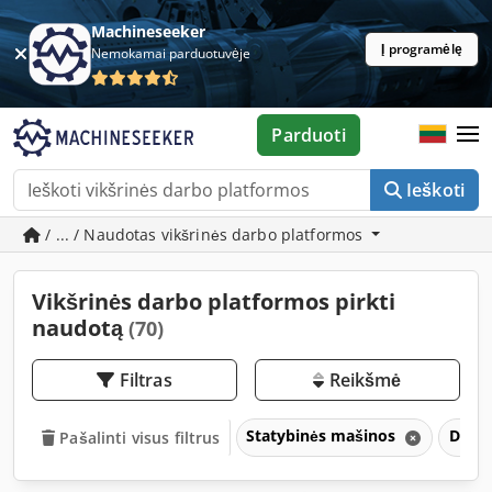
Machineseeker
Į programėlę
Nemokamai parduotuvėje
Parduoti
Ieškoti
/ ... / Naudotas vikšrinės darbo platformos
Vikšrinės darbo platformos pirkti
naudotą
(70)
Filtras
Reikšmė
Statybinės mašinos
Darbo
Pašalinti visus filtrus