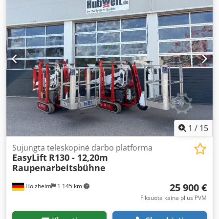
prekių atsarga, informaciją rasite svetainėje. Kainos
nurodytos iš Nulando. „Van de Wert Trading B.V.“ siūlo
įvairią mašinų, sunkvežimių, priekabų ir priedų atsargą.
Dodpfx Afozq D Rlsuekr Visos mūsų prekės parduodamos
už gamyklines kainas, tokios, kokios yra („AS-IS“ būklės), be
jokių garantijų. (žr. mūsų bendrąsias sąlygas) Norėdami
apžiūrėti ir/arba atlikti bandomąjį važiavimą, galite
susitarti dėl susitikimo. Prieš atvykdami paskambinkite,
nes mes ne visada esame vietoje. „Van de Wert Trading
B.V.“ Bedrijfsstraat 3 5391 LR Nuland
1
/
15
Sujungta teleskopinė darbo platforma
EasyLift
R130 - 12,20m
Raupenarbeitsbühne
25 900 €
Holzheim
1 145 km
Fiksuota kaina plius PVM