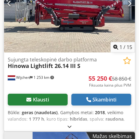
1
/
15
Sujungta teleskopinė darbo platforma
Hinowa
Lightlift 26.14 III S
55 250 €
Wijchen
1 253 km
58 850 €
Fiksuota kaina plius PVM
Klausti
Skambinti
Būklė:
geras (naudotas)
, Gamybos metai:
2018
, veikimo
valandos:
1 777 h
, kuro tipas:
hibridas
, spalva:
raudona
,
Svoris Djdpfswgc Scsx Afuokr Tuščias svoris: 4 365 kg
Funkcionalumas Stiebas: Lankstinė svirtis Kėlimo galia: 230
Mažas skelbimas
kg Darbinis aukštis: 2 600 cm Krovinių skyriaus matmenys: