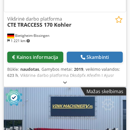
Vikšrinė darbo platforma
CTE
TRACCESS 170 Kohler
Bietigheim-Bissingen
1 221 km
Kainos informacija
Skambinti
Būklė:
naudotas
, Gamybos metai:
2019
, veikimo valandos:
623 h
, Vikšrinė darbo platforma Dksdpfx Afexfm I Ajusr
Mažas skelbimas