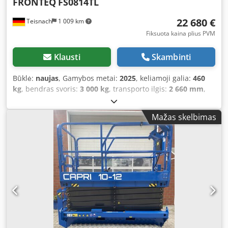
FRONTEQ
FS0814TL
22 680 €
Teisnach
1 009 km
Fiksuota kaina plius PVM
Klausti
Skambinti
Būklė:
naujas
, Gamybos metai:
2025
, keliamoji galia:
460
kg
, bendras svoris:
3 000 kg
, transporto ilgis:
2 660 mm
,
transporto plotis:
1 610 mm
, transporto aukštis:
1 890 mm
,
statybinis aukštis:
2 440 mm
, Rough Terrain Scissor Lift –
Mažas skelbimas
Work Platform with Crawler Tracks and Automatic
Outriggers. FRONTEQ Model: FS0814TL Load capacity: 460
kg Platform extension load capacity: 120 kg Platform
dimensions: 2.25 x 1.16 m Platform extendable by: +0.90 m
Transport dimensions: 2.66 m x 1.61 m Height: 2.44 m
Dsdpfx Afjwy Inieuokr Height with folded guardrails: 1.89
m Approximate weight: 3000 kg Working height: 10 m
Platform height: 8 m Self-leveling outriggers Durable steel
tracks with plastic pads Gradeability: up to 30° Overload
shutdown Battery drive: 24 V / 8 x 220 Ah Integrated
charger: 24 V / 36 A German operating manual included 2-