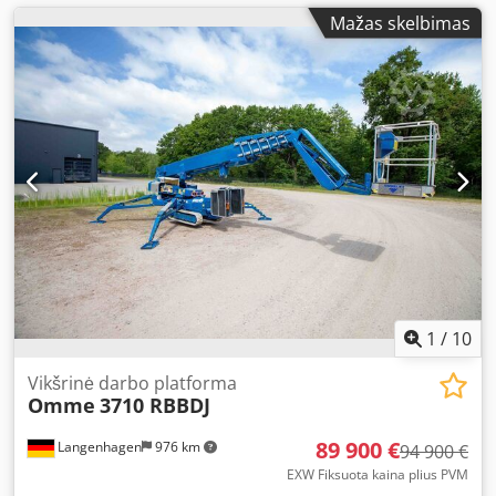
Mažas skelbimas
1
/
10
Vikšrinė darbo platforma
Omme
3710 RBBDJ
89 900 €
Langenhagen
976 km
94 900 €
EXW Fiksuota kaina plius PVM