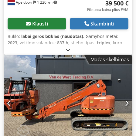
39 500 €
Apeldoorn
1 220 km
Fiksuota kaina plius PVM
Klausti
Skambinti
Būklė:
labai geros būklės (naudotas)
, Gamybos metai:
2023
, veikimo valandos:
837 h
, stiebo tipas:
triplex
, kuro
tipas:
elektrinis
, spalva:
kitas
, Svoris be apkrovos: 1 532 kg
Matmenys (ilgis x plotis x aukštis): 388 x 84 x 198 cm
Mažas skelbimas
Stiebas: lankstomas Kėlimo talpa: 230 kg Darbinis aukštis:
1 080 cm Maksimalus pasiekiamos aukštis: 620 cm CE
ženklas: yra Techninė būklė: labai gera Vizualinė būklė:
labai gera = Papildomos galimybės ir priedai = Dkedpszqdr
Njfx Afujr - Radijo nuotolinio valdymo pultas - Guminės
vikšrai - Padangos, nepaliekančios žymių - Sukimosi
funkcija - Atraminės kojos = Pastabos = Bendrosios
Gamybos šalis: Italija Mažiausia ir kompaktiškiausia
„Bluelift“ tipo žirklinė platforma! Ištraukiamas važiuoklė,
radijo nuotolinio valdymo pultas, techninis pasas vokiečių
ir olandų kalbomis, UVV galioja iki 2027-06, nuimamas
krepšys, visiškai elektrinis pavara su ličio baterija.