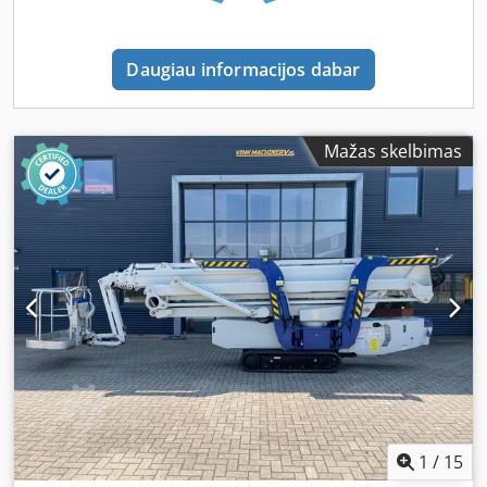
Installed: 2x 48V/4 kW Gradeability: 25% Advantages of the
Cabri Platforms: - ECU & control unit from branded
manufacturer installed - Enhanced batteries installed -
Daugiau informacijos dabar
Fully electric operation - Zero emissions operation -
Powerful tracked undercarriage - Non-marking tracks -
Robust construction The machine weight is evenly
distributed over the wide, light-coloured rubber tracks,
Mažas skelbimas
significantly reducing ground pressure. As a result, it is
optimally suited for indoor use on sensitive floors with
limited load-bearing capacity. The non-marking tracks do
not leave any traces. All-terrain tracked aerial platform, up
to 25% gradient Capable of surmounting floor obstacles
Also suitable for work on uneven terrain Outstanding
traction enhances ground adhesion Extremely
manoeuvrable in confined spaces Low maintenance and
service costs thanks to AC technology This listing does not
constitute a binding offer; it serves purely for illustration
purposes. All information provided to the best of our
knowledge. Subject to errors, omissions, and prior sale.
You will receive an invoice with VAT separately indicated.
1
/
15
Shipping is possible at an additional charge.