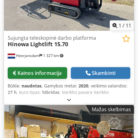
1
/
11
Sujungta teleskopinė darbo platforma
Hinowa
Lightlift 15.70
Heerjansdam
1 327 km
Kainos informacija
Skambinti
Būklė:
naudotas
, Gamybos metai:
2020
, veikimo valandos:
27 h
, kuro tipas:
hibridas
, Variklio pavara Variklio
gamintojas: Kubota Svoris Sausas svoris: 1900 kg
Funkcionalumas Stiebas: lankstus Kėlimo talpa: 230 kg
Mažas skelbimas
Darbinis aukštis: 1500 cm CE žymėjimas: yra Informacija
Savininkų skaičius: 1 Būklė Bendroji būklė: vidutinė
Techninė būklė: vidutinė Vizualinė būklė: vidutinė
Papildoma informacija Priekinių padangų būklė: 60 Galinių
padangų būklė: 60 Išmetamųjų teršalų lygis: V etapas / V