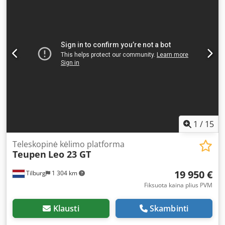
1
/
15
Teleskopinė kėlimo platforma
Teupen
Leo 23 GT
19 950 €
Tilburg
1 304 km
Fiksuota kaina plius PVM
Klausti
Skambinti