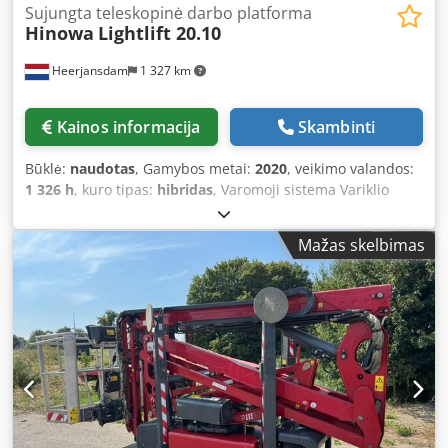
Sujungta teleskopinė darbo platforma
Hinowa
Lightlift 20.10
Heerjansdam
1 327 km
Kainos informacija
Skambinti
Būklė:
naudotas
, Gamybos metai:
2020
, veikimo valandos:
1 326 h
, kuro tipas:
hibridas
, Varomoji sistema Variklio
gamintojas: Kubota Svoris Sausasis svoris: 2 850 kg
Funkcijos Stiebas: lankstomas Maksimali kėlimo talpa: 230
Mažas skelbimas
kg Maksimalus darbinis aukštis: 2 000 cm Dsdszrrx Topfx
Afuekr Papildoma informacija Išmetamųjų teršalų lygis: V
etapas / V klasė Pristatymo sąlygos: EXW Maksimalus
horizontalus atstumas: 1000 m Maksimalus strėlės
kampas: 360 laipsnių Maksimalus darbinės platformos
kampas: 180 laipsnių Šalis gamintoja: IT Papildoma
informacija Norėdami gauti daugiau informacijos,
kreipkitės į Martyną Joosę.