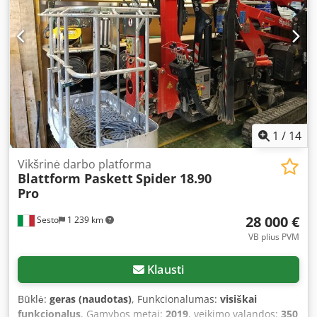
klasė Pristatymo sąlygos: EXW Maksimalus strėlės kampas:
360 laipsnių Maksimalus darbo platformos kampas: 180
laipsnių Paskutinė apžiūra: 2026-08-04 Gamybos šalis: IT
Papildoma informacija Norėdami gauti daugiau
informacijos, kreipkitės į Martyną Joosse. Dksdpjzrrx Hsfx
Afuer
1
/
14
Vikšrinė darbo platforma
Blattform Paskett
Spider 18.90
Pro
28 000 €
Sesto
1 239 km
VB plius PVM
Klausti
Būklė:
geras (naudotas)
, Funkcionalumas:
visiškai
funkcionalus
, Gamybos metai:
2019
, veikimo valandos:
350