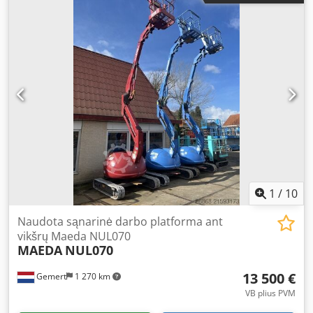
400 x 99 x 200 cm CE žymėjimas: taip Būklė Techninė
būklė: gera Vizualinė būklė: gera Papildoma informacija
Pristatymo sąlygos: EXW Maks. horizontalus nuotolis: 1 400
m Gamybos šalis: IT Daugiau informacijos Norėdami gauti
daugiau informacijos, kreipkitės į Vink Machinery. Hinowa
Lightlift 26.14 IIIS * 2018 * Dyzelinis ir 230 voltų * 1 777
darbo valandos * 26 metrų darbinis aukštis * 14 metrų
horizontalus nuotolis * Reguliuojami vikšrai * Nuotolinio
valdymo pultas * Reguliuojami atraminiai elementai *
Atraminė mašina * 4 365 kg nuosavas svoris
1
/
10
Naudota sąnarinė darbo platforma ant
vikšrų Maeda NUL070
MAEDA
NUL070
13 500 €
Gemert
1 270 km
VB plius PVM