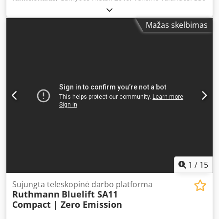
h
, galia:
9,56 kW (13,00 AG)
, keliamoji galia:
220 kg
, stiebo
tipas:
kitas
, tuščias svoris:
2 600 kg
, kita apžiūra (TÜV):
Mažas skelbimas
02/2027
, kuro tipas:
dyzelinas
, Vikšrinė platforminė
keltuva, modelis „Spider 18.90 pro“, pagaminta 2019 m.
Dkodpfx Afozqyb Toujr
1
/
15
Sujungta teleskopinė darbo platforma
Ruthmann
Bluelift SA11
Compact | Zero Emission