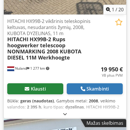
1
/
20
HITACHI HX99B-2 vikšrinis teleskopinis
keltuvas, nesudarantis žymių, 2008,
KUBOTA DYZELINAS, 11 m
HITACHI
HX99B-2 Rups
hoogwerker telescoop
NONMARKING 2008 KUBOTA
DIESEL 11M Werkhoogte
19 950 €
Nuland
1 277 km
VB plius PVM
Klausti
Skambinti
Būklė:
geras (naudotas)
, Gamybos metai:
2008
, veikimo
valandos:
2 395 h
, kuro tipas:
dyzelinas
, HITACHI HX99B-2
vikšrinis savivartis su teleskopine platforma, nepaliekantis
žymių, 2008 m., KUBOTA dyzelinis variklis, 11 m aukštis.
Mažas skelbimas
Vaizdo įrašą galima atsiųsti per „Whatsapp“. Nuolatinė