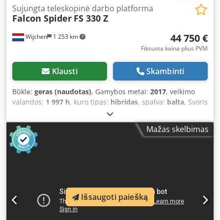
Sujungta teleskopinė darbo platforma
Falcon Spider
FS 330 Z
44 750 €
Wijchen
1 253 km
Fiksuota kaina plius PVM
Klausti
Skambinti
Būklė:
geras (naudotas)
, Gamybos metai:
2017
, veikimo
valandos:
1 997 h
, kuro tipas:
hibridas
, spalva:
balta
, Svoris
Savaime svoris: 6.100 kg Dkedpfx Afszg Nyqsuor
Funkcionalumas Stiebas: lenkiama svirtis Kėlimo galia: 200
Mažas skelbimas
kg Darbinis aukštis: 3.300 cm Krovinių skyriaus matmenys:
740 x 125 x 199 cm CE ženklinimas: taip Būklė Techninė
būklė: gera Išvaizdos būklė: gera Papildoma informacija
Pristatymo sąlygos: EXW Maks. horizontalus
pasiekiamumas: 1900 m Gamybos šalis: Danija Papildoma
informacija Norėdami gauti daugiau informacijos,
kreipkitės į Vink Machinery. Falcon Spider FS330Z * 2017 m.
Išsaugoti paiešką
* 1197 darbo valandos * Dyzelis ir akumuliatorius * 33
metrų darbinis aukštis * 19 metrų horizontalus