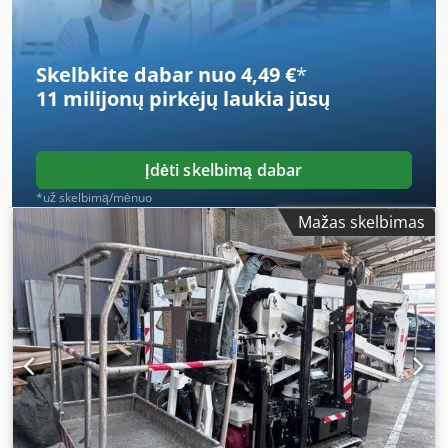
su PVM: 40 000 € Be PVM: 33 334 €
Skelbkite dabar nuo 4,49 €
*
11 milijonų pirkėjų
laukia jūsų
Įdėti skelbimą dabar
*už skelbimą/mėnuo
Mažas skelbimas