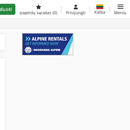
duoti
Kalba
pageidų sąrašas
(0)
Prisijungti
Meniu