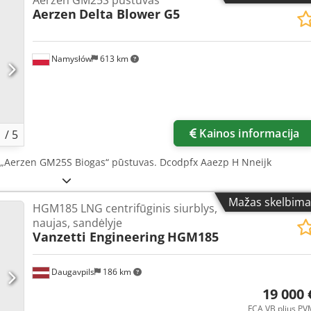
Aerzen
Delta Blower G5
Namysłów
613 km
Kainos informacija
1
/
5
 „Aerzen GM25S Biogas“ pūstuvas. Dcodpfx Aaezp H Nneijk
Mažas skelbima
HGM185 LNG centrifūginis siurblys,
naujas, sandėlyje
Vanzetti Engineering
HGM185
Daugavpils
186 km
19 000 
FCA VB plius PV