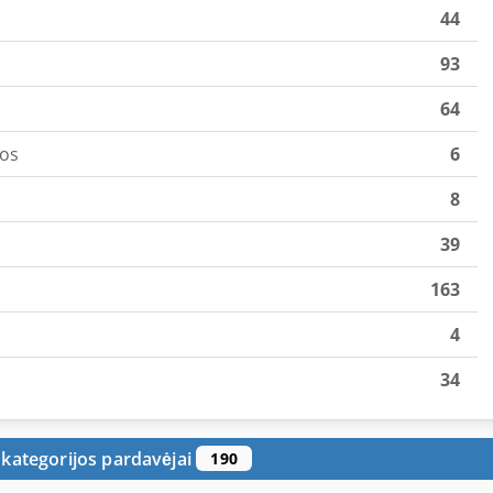
44
93
64
gos
6
8
39
163
4
34
 kategorijos pardavėjai
190