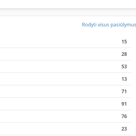
Rodyti visus pasiūlymu
15
28
53
13
71
91
76
23