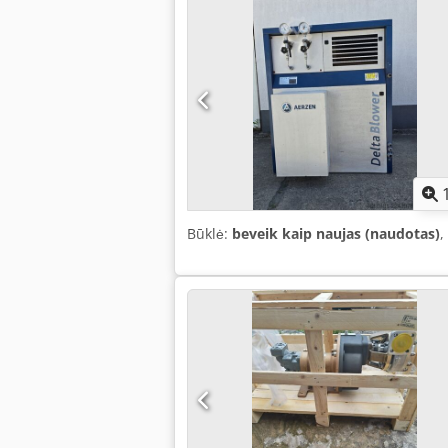
Būklė:
beveik kaip naujas (naudotas)
,