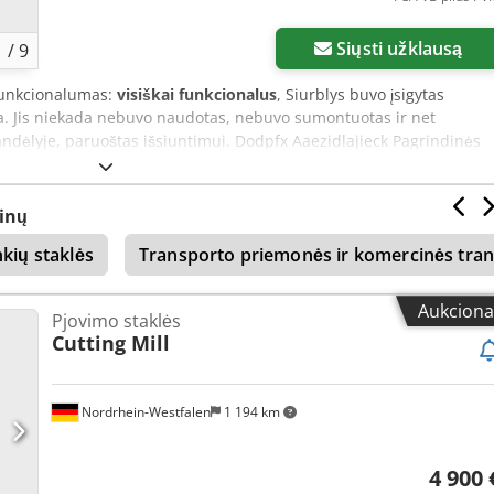
Siųsti užklausą
1
/
9
Funkcionalumas:
visiškai funkcionalus
, Siurblys buvo įsigytas
ia. Jis niekada nebuvo naudotas, nebuvo sumontuotas ir net
Sandėlyje, paruoštas išsiuntimui. Dodpfx Aaezidlajieck Pagrindinės
GM185 LNG Gamintojas: Vanzetti Engineering, Italija Pritaikymas:
ra: Parker F12-30 hidraulinis variklis Darbinio rato skersmuo: 185
tumas: 6,33 bar Sunaudojama galia: apie 9,14 kW Svoris: apie 92
inų
o duomenys ir brėžiniai. Tinka SGD perkėlimo sistemoms,
nkių staklės
Transporto priemonės ir komercinės tra
. Atsiėmimas: Daugpilis, Latvija.
Aukciona
Pjovimo staklės
Cutting Mill
Nordrhein-Westfalen
1 194 km
4 900 