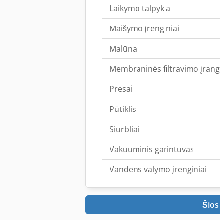
Laikymo talpykla
Maišymo įrenginiai
Malūnai
Membraninės filtravimo įran
Presai
Pūtiklis
Siurbliai
Vakuuminis garintuvas
Vandens valymo įrenginiai
Šios