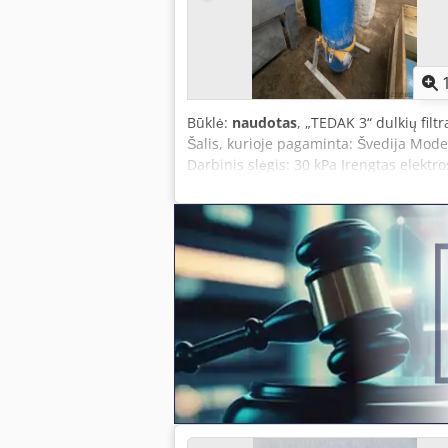
Būklė:
naudotas
, „TEDAK 3“ dulkių fil
Šalis, kurioje pagaminta: Švedija Mode
Darbinis slėgis: 30 kPa Įrengtas elektr
dulkėms, pjuvenoms ir kitoms sausom
Tropfx Aaiek