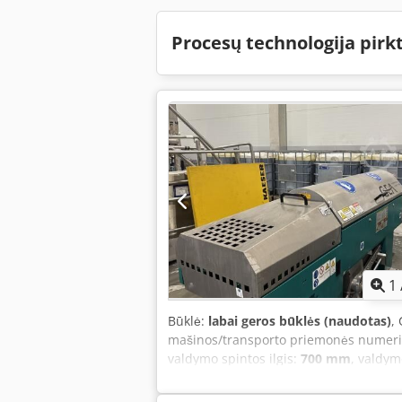
Procesų technologija pirk
1
Būklė:
labai geros būklės (naudotas)
,
mašinos/transporto priemonės numer
valdymo spintos ilgis:
700 mm
, valdym
bendras aukštis:
1 300 mm
, bendras il
tuščias svoris:
1 300 kg
, Įranga:
dokume