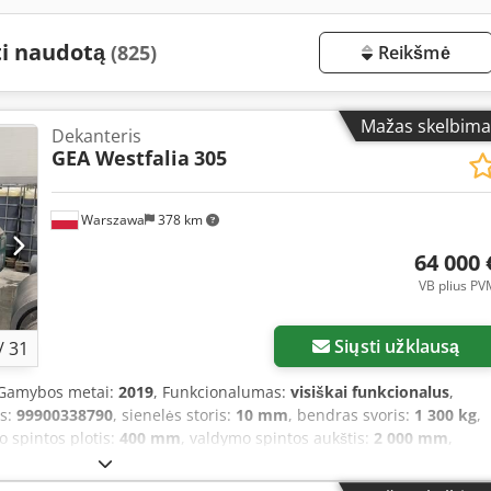
ti naudotą
(825)
Reikšmė
Mažas skelbima
Dekanteris
GEA Westfalia
305
Warszawa
378 km
64 000 
VB plius PV
Siųsti užklausą
/
31
 Gamybos metai:
2019
, Funkcionalumas:
visiškai funkcionalus
,
is:
99900338790
, sienelės storis:
10 mm
, bendras svoris:
1 300 kg
,
o spintos plotis:
400 mm
, valdymo spintos aukštis:
2 000 mm
,
gis:
2 300 mm
, bendras plotis:
800 mm
, vidinis ilgis:
2 000 mm
,
ntacija / vadovas
, GEA Westfalia Separator UCD 305-00-00 – tai