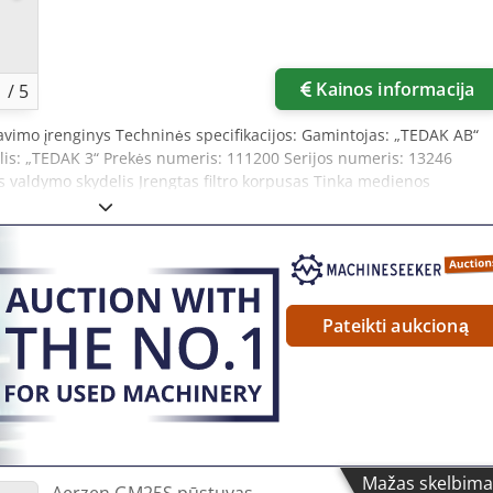
Kainos informacija
1
/
5
travimo įrenginys Techninės specifikacijos: Gamintojas: „TEDAK AB“
lis: „TEDAK 3“ Prekės numeris: 111200 Serijos numeris: 13246
os valdymo skydelis Įrengtas filtro korpusas Tinka medienos
s medžiagoms filtruoti medienos apdirbimo pramonėje. Dcodezmd
Pateikti aukcioną
Mažas skelbima
Aerzen GM25S pūstuvas