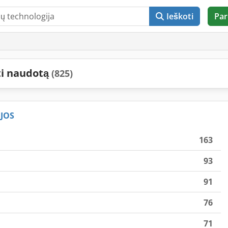
Ieškoti
Par
ti naudotą
(825)
JOS
163
93
91
76
71