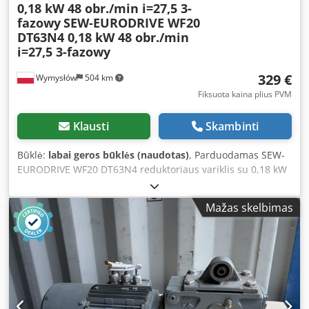
0,18 kW 48 obr./min i=27,5 3-
fazowy
SEW-EURODRIVE WF20
DT63N4 0,18 kW 48 obr./min
i=27,5 3-fazowy
329 €
Wymysłów
504 km
Fiksuota kaina plius PVM
Klausti
Skambinti
Būklė:
labai geros būklės (naudotas)
, Parduodamas SEW-
EURODRIVE WF20 DT63N4 reduktoriaus variklis su 0,18 kW
trifaze motoru. Įrenginys yra visiškai veikmingas,
išbandytas ir paruoštas darbui. Techninė ir vizualinė būklė
Mažas skelbimas
– gera. Matomi normalūs naudojimo ženklai, atsiradę
eksploatacijos metu. Pardavimo apimtis apima būtent tai,
kas parodyta nuotraukose. Techniniai duomenys:
Gamintojas: SEW-EURODRIVE Modelis: WF20 DT63N4 Galia:
0,18 kW Maitinimas: 3 × 220–240 V Δ / 380–415 V Y, 50 Hz
Dodpfxoznn Ame Ag Ssck Variklio greitis: 1320 aps./min.
Išėjimo greitis: 48 aps./min. Perdavimo santykis: i = 27,5 : 1