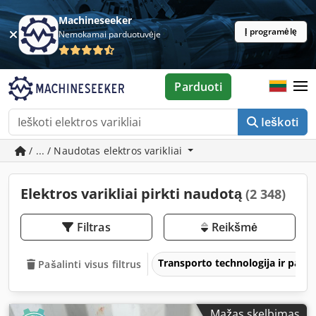
Machineseeker
Į programėlę
Nemokamai parduotuvėje
Parduoti
Ieškoti
/ ... / Naudotas elektros varikliai
Elektros varikliai pirkti naudotą
(2 348)
Filtras
Reikšmė
Transporto technologija ir pava
Pašalinti visus filtrus
Mažas skelbimas