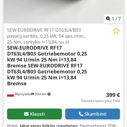
1
/
7
SEW-EURODRIVE RF17 DT63L4/B03
pavarų variklis, 0,25 kW, 94 aps./min.,
25 Nm, santykis i=13,84, su st
SEW-EURODRIVE RF17
DT63L4/B03 Getriebemotor 0,25
kW 94 U/min 25 Nm i=13,84
Bremse
SEW-EURODRIVE RF17
DT63L4/B03 Getriebemotor 0,25
kW 94 U/min 25 Nm i=13,84
Bremse
399 €
Wymysłów
504 km
Fiksuota kaina plius PVM
Klausti
Skambinti
Būklė:
labai geros būklės (naudotas)
, Parduodamas SEW-