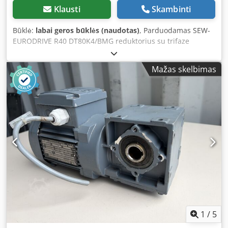
Klausti
Skambinti
Būklė:
labai geros būklės (naudotas)
, Parduodamas SEW-
EURODRIVE R40 DT80K4/BMG reduktorius su trifaze
elektros varikliu ir įmontuotu elektromagnetiniu stabdžiu.
Įrenginys yra visiškai veikiantis, patikrintas ir paruoštas
Mažas skelbimas
darbui. Techninė ir vizualinė būklė yra gera. Matomi
normalūs naudojimo pėdsakai, atsiradę eksploatacijos
metu. Šis reduktorius puikiai tinka konvejerinių, dozavimo
įrenginių, gamybinių mašinų ir kitų pramoninių įrenginių
pavaroms. Techniniai duomenys: Dodpfx Ageznu Ipo Ssck
Gamintojas: SEW-EURODRIVE Reduktoriaus tipas: R40
Variklio tipas: DT80K4/BMG Galia: 0,55 kW Maitinimas:
3×230 V Δ / 400 V Y, 50 Hz Variklio sūkių greitis: 1360
aps./min. Išėjimo sūkių greitis: 53 aps./min. Stabdis: 230 V
AC, stabdymo momentas 5 Nm Apsaugos laipsnis: IP54
Izoliacijos klasė: B Svoris: 20,12 kg
1
/
5