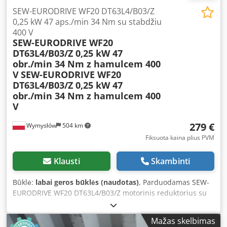
SEW-EURODRIVE WF20 DT63L4/B03/Z
0,25 kW 47 aps./min 34 Nm su stabdžiu
400 V
SEW-EURODRIVE WF20
DT63L4/B03/Z 0,25 kW 47
obr./min 34 Nm z hamulcem 400
V
SEW-EURODRIVE WF20
DT63L4/B03/Z 0,25 kW 47
obr./min 34 Nm z hamulcem 400
V
279 €
Wymysłów
504 km
Fiksuota kaina plius PVM
Klausti
Skambinti
Būklė:
labai geros būklės (naudotas)
, Parduodamas SEW-
EURODRIVE WF20 DT63L4/B03/Z motorinis reduktorius su
trifaze 0,25 kW galios varikliu ir 400 V kintamosios srovės
elektromagnetiniu stabdžiu. Įrenginys yra visiškai
Mažas skelbimas
veikiantis, išbandytas ir paruoštas naudoti. Techninė ir