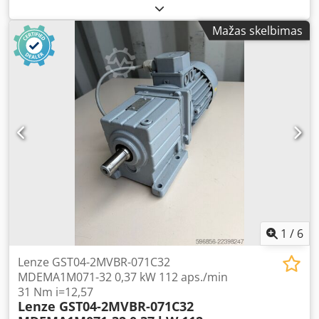
0,37 kW galios varikliu. Įrenginys yra visiškai veikmingas,
išbandytas ir paruoštas naudoti. Techninė būklė labai
Mažas skelbimas
gera, vizualiai matomi normalūs naudojimo ženklai ir
vietiniai lako įbrėžimai ant ventiliatoriaus gaubto. Patvari
sraigtinė pavara užtikrina tylų veikimą ir patikimumą, todėl
motorinis reduktorius puikiai tinka konvejerių, padavimo
įrenginių, gamybos, pakavimo ir kitų pramoninių įrenginių
pavaroms. Techniniai duomenys: Gamintojas: SEW-
EURODRIVE Tipas: SF31DT71D-4 Galia: 0,37 kW Maitinimas:
3×220/380 V, 50 Hz Variklio sukimosi greitis: 1380 aps./min.
Išėjimo greitis: 67 aps./min. Dcsdpfsznv Dlsx Ag Ssk Išėjimo
momentas: 39 Nm Konstrukcija: B5/A Apsaugos laipsnis:
IP54 Izoliacijos klasė: B Svoris: 13,69 kg
1
/
6
Lenze GST04-2MVBR-071C32
MDEMA1M071-32 0,37 kW 112 aps./min
31 Nm i=12,57
Lenze GST04-2MVBR-071C32