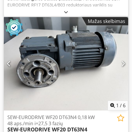
EURODRIVE RF17 DT63L4/B03 reduktoriaus variklis su
trifazio 0,25 kW varikliu ir įmontuotu elektromagnetiniu
stabdžiu. Įrenginys yra visiškai veikiantis, išbandytas ir
Mažas skelbimas
paruoštas naudoti. Techninė ir vizualinė būklė gera.
Matomi normalūs naudojimo pėdsakai, atsiradę
eksploatacijos metu. Parduodamoje prekęje yra tik tai, kas
parodyta nuotraukose. Techniniai duomenys: Gamintojas:
SEW-EURODRIVE Modelis: RF17 DT63L4/B03 Galia: 0,25 kW
Maitinimas: 3× 230 V Δ / 400 V Y, 50 Hz Variklio greitis: 1300
aps./min Išėjimo greitis: 94 aps./min Sukimo momentas: 25
Nm Perdavimo santykis: i = 13,84 : 1 Stabdis: 230 V AC, 3,2
Nm Apsaugos laipsnis: IP54 Izoliacijos klasė: B Dcjdeznn E
Ispfx Ag Sek Darbo režimas: S1 Konstrukcija: IM B5 Svoris:
10,84 kg Šalis, kurioje pagaminta: Vokietija
1
/
6
SEW-EURODRIVE WF20 DT63N4 0,18 kW
48 aps./min i=27,5 3 fazių
SEW-EURODRIVE WF20 DT63N4