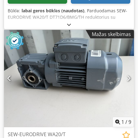
Būklė:
labai geros būklės (naudotas)
, Parduodamas SEW-
EURODRIVE WA20/T DT71D6/BMG/TH reduktorius su
įmontuotu 24 V nuolatinės srovės elektromagnetiniu
stabdžiu. Dedpfxjzn Npzs Ag Sock Įrenginys yra visiškai
Mažas skelbimas
veikiantis, išbandytas ir paruoštas darbui. Techninė būklė
– labai gera. Korpusas turi įprastus naudojimo požymius –
nedidelius įbrėžimus ir nusidėvėjimus, kurie nedaro įtakos
įrenginio veikimui. Techniniai duomenys: Gamintojas: SEW-
EURODRIVE Reduktoriaus modelis: WA20/T Variklio tipas:
DT71D6/BMG/TH Galia: 0,25 kW Maitinimas: 3×230/400 V
Δ/Y Dažnis: 50 Hz Nominali srovė: 1,48 / 0,85 A Variklio
greitis: 880 aps./min. Išėjimo greitis: 45 aps./min. Sukimo
momentas: 37 Nm Perdavimo santykis: i = 19,50 Apsaugos
klasė: IP54 Izoliacijos klasė: F Stabdis: 24 V nuolatinės
srovės Stabdymo momentas: 5 Nm Svoris: 11,66 kg
1
/
9
SEW-EURODRIVE WA20/T