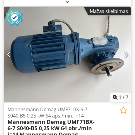
Variklis yra iš sandėlio likviduotų prekių (NOS – nauja, bet
senesnė prekė). Jis nebuvo montuotas ir nebuvo
Mažas skelbimas
naudojamas. Techninė ir vizualinė būklė labai gera, gali
būti tik nedidelių sandėliavimo pėdsakų. Djdpozn Awxefx
Ag Sjck Pagamintas Vokietijoje, pasižymi tvirta, pramonine
konstrukcija. Puikiai tinka siurbliams, ventiliatoriams,
kompresoriams, smulkintuvams, konvejeriams ir kitai
pramoninei įrangai varinti. Techniniai duomenys:
Gamintojas: LOHER Modelis: ANGA-355LB-04A Galia: 270
kW Sūkių dažnis: 1490 aps./min. Dažnis: 50 Hz Įtampa:
400/690 V (Δ/Y) Įtampos diapazonas: 380–420 V Δ / 655–725
V Y Galios koeficientas (cos φ): 0,85 Apsaugos laipsnis: IP55
Izoliacijos klasė: F Montavimo būdas: IM B3 Standartas: EN
60034 / IEC 38 Gamybos šalis: Vokietija
1
/
7
Mannesmann Demag UMF71BX-6-7
S040-B5 0,25 kW 64 aps./min. i=14
Mannesmann Demag UMF71BX-
6-7 S040-B5 0,25 kW 64 obr./min
i=14
Mannesmann Demag