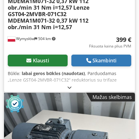
MDEMA1M071-32 0,37 kW 112
obr./min 31 Nm i=12,57
Lenze
GST04-2MVBR-071C32
MDEMA1M071-32 0,37 kW 112
obr./min 31 Nm i=12,57
399 €
Wymysłów
504 km
Fiksuota kaina plius PVM
Klausti
Skambinti
Būklė:
labai geros būklės (naudotas)
, Parduodamas
„Lenze GST04-2MVBR-071C32“ reduktorius su trifaze
„Lenze MDEMA1M071-32“ varikliu, galia – 0,37 kW.
Įrenginys naudotas, visiškai veikiantis ir paruoštas darbui.
Mažas skelbimas
Techninė būklė labai gera, pastebimi normalūs naudojimo
pėdsakai. Tvirtas cilindrinis reduktorius puikiai tinka
konvejerių, dozatorių, gamybinių mašinų ir kitų pramoninių
įrenginių pavaroms. Techniniai duomenys: Gamintojas:
Lenze Reduktoriaus modelis: GST04-2MVBR-071C32 Variklio
tipas: MDEMA1M071-32 Galia: 0,37 kW Maitinimas: 3 ×
230/400 V, 50 Hz Variklio greitis: 1410 aps./min.