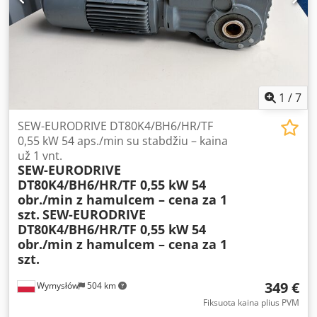
Apsaugos laipsnis: IP54 Darbo režimas: S1 Svoris: 8,07 kg
Pagaminimo šalis: Vokietija
1
/
7
SEW-EURODRIVE DT80K4/BH6/HR/TF
0,55 kW 54 aps./min su stabdžiu – kaina
už 1 vnt.
SEW-EURODRIVE
DT80K4/BH6/HR/TF 0,55 kW 54
obr./min z hamulcem – cena za 1
szt.
SEW-EURODRIVE
DT80K4/BH6/HR/TF 0,55 kW 54
obr./min z hamulcem – cena za 1
szt.
349 €
Wymysłów
504 km
Fiksuota kaina plius PVM