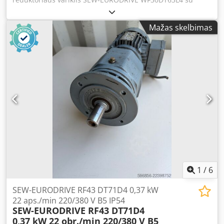
trifaze elektros varikliu, kurio galia – 0,25 kW. Įrenginys yra
visiškai veikiantis, patikrintas ir paruoštas naudoti.
Mažas skelbimas
Techninė ir vizualinė būklė gera. Matomi normalūs
dėvėjimosi požymiai, atsiradę eksploatacijos metu. Patvari
SEW-EURODRIVE pavarų dėžė užtikrina patikimą veikimą ir
puikiai tinka konvejeriams, dozatoriams, pakavimo
mašinoms, gamybos linijoms ir kitoms pramoninėms
reikmėms. Techniniai duomenys: Gamintojas: SEW-
EURODRIVE Tipas: WF30DT63L4 Variklio galia: 0,25 kW
Maitinimas: 3× 230Δ / 400Y V Variklio greitis: 1300
aps./min. Išėjimo greitis: 47 aps./min. Sukimo momentas:
33 Nm Darbo režimas: S1 Srovė: 1,19 / 0,68 A Dažnis: 50 Hz
Galios koeficientas: cos φ 0,81 Apsaugos klasė: IP54
Izoliacijos klasė: B Konstrukcija: IM B5A Svoris: 10,63 kg
Dcodoznw Ewopfx Ag Sek Tepimas: sintetinė alyva SEW
PG460 Šalis-gamintoja: Vokietija
1
/
6
SEW-EURODRIVE RF43 DT71D4 0,37 kW
22 aps./min 220/380 V B5 IP54
SEW-EURODRIVE RF43 DT71D4
0,37 kW 22 obr./min 220/380 V B5