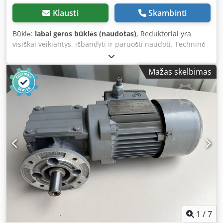
Klausti
Skambinti
Būklė:
labai geros būklės (naudotas)
, Reduktoriai yra
visiškai veikiantys, išbandyti ir paruošti naudoti. Techninė
būklė labai gera, matomi tik įprasti naudojimo pėdsakai,
atsiradę eksploatacijos metu. Atskirų vienetų būklė: 1 vnt.
Mažas skelbimas
turi nedidelį įlenkimą ant ventiliatoriaus gaubto (matoma
nuotraukose). 1 vnt. turi nedidelį sandarinimo žiedo
(išėjimo veleno sandariklio) pažeidimą – matoma
nuotraukoje. Kaina nurodyta už 1 vnt. Techniniai
duomenys: Gamintojas: SEW-EURODRIVE Variklio tipas:
DT80K4/BH6/HR/TF Galia: 0,55 kW Variklio sukimosi greitis:
1360 aps./min. Išėjimo sukimosi greitis: 54 aps./min. Trijų
fazių variklis Elektromagnetinis stabdys Apsaugos laipsnis:
IP54 Izoliacijos klasė: F Djdpfxjznnxuo Ag Sock Gamybos
šalis: Austrija Pardavimo apimtis apima būtent tai, kas
parodyta nuotraukose. Reduktoriai puikiai tinka
konvejeriams, dozatoriams, gamybos, pakavimo mašinoms
ir kitai pramoninei įrangai varomajam mechanizmui. Kainą,
nurodytą skelbime, sudaro viena vnt.
1
/
7