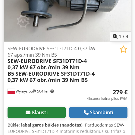
aps./min. Išėjimo greitis: 22 aps./min. Išėjimo momentas:
137 Nm Konstrukcija: IM B5 Apsaugos laipsnis: IP54
Izoliacijos klasė: B Galios koeficientas: cos φ 0,70
1
/
4
SEW-EURODRIVE SF31DT71D-4 0,37 kW
67 aps./min 39 Nm B5
SEW-EURODRIVE SF31DT71D-4
0,37 kW 67 obr./min 39 Nm
B5
SEW-EURODRIVE SF31DT71D-4
0,37 kW 67 obr./min 39 Nm B5
279 €
Wymysłów
504 km
Fiksuota kaina plius PVM
Klausti
Skambinti
Būklė:
labai geros būklės (naudotas)
, Parduodamas SEW-
EURODRIVE SF31DT71D-4 motorinis reduktorius su trifazio