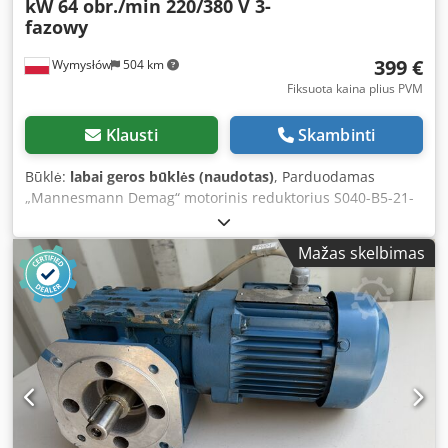
kW 64 obr./min 220/380 V 3-
fazowy
399 €
Wymysłów
504 km
Fiksuota kaina plius PVM
Klausti
Skambinti
Būklė:
labai geros būklės (naudotas)
, Parduodamas
„Mannesmann Demag“ motorinis reduktorius S040-B5-21-
3/, su trifaze „UMF71BX-6-Z“ varikliu, galia – 0,25 kW.
Įrenginys yra visiškai veikiantis, išbandytas ir paruoštas
Mažas skelbimas
darbui. Techninė ir vizualinė būklė gera, matomi normalūs
naudojimo pėdsakai, atsiradę eksploatacijos metu. Patvari
pavarų dėžė ir patikimas variklis užtikrina, kad motorinis
reduktorius puikiai tinka transportavimo įrenginių,
dozatorių, gamybos mašinų ir kitų pramoninių įrenginių
pavarai. Techniniai duomenys: Gamintojas: „Mannesmann
Demag“ Pavaros dėžės tipas: S040-B5-21-3/ Variklio tipas:
„UMF71BX-6-Z“ Variklio galia: 0,25 kW Maitinimas: 3 ×
220/380 V, 50 Hz Variklio greitis: 890 aps./min. Išėjimo