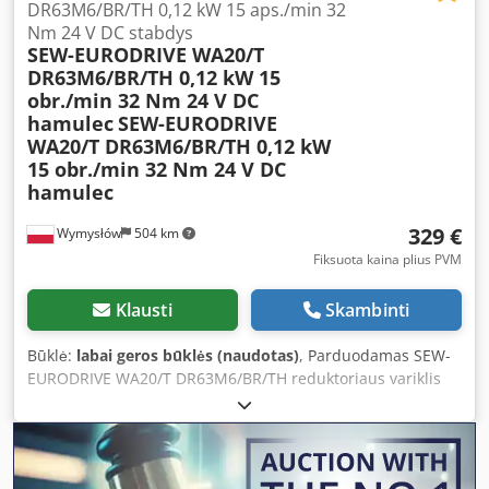
DR63M6/BR/TH 0,12 kW 15 aps./min 32
Nm 24 V DC stabdys
SEW-EURODRIVE WA20/T
DR63M6/BR/TH 0,12 kW 15
obr./min 32 Nm 24 V DC
hamulec
SEW-EURODRIVE
WA20/T DR63M6/BR/TH 0,12 kW
15 obr./min 32 Nm 24 V DC
hamulec
329 €
Wymysłów
504 km
Fiksuota kaina plius PVM
Klausti
Skambinti
Būklė:
labai geros būklės (naudotas)
, Parduodamas SEW-
EURODRIVE WA20/T DR63M6/BR/TH reduktoriaus variklis
su trifaze varikliu ir 24 V nuolatinės srovės
elektromagnetiniu stabdžiu. Įrenginys yra visiškai
veikiantis, išbandytas ir paruoštas naudoti. Techninė būklė
labai gera, matomi normalūs naudojimo pėdsakai ir