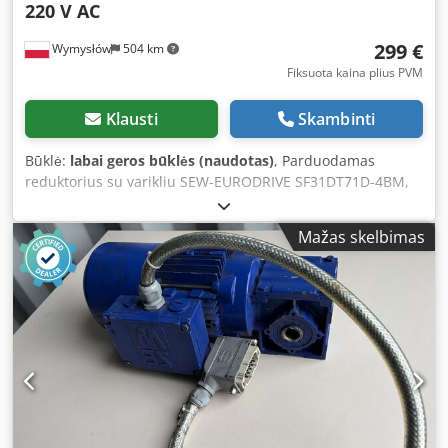
220 V AC
299 €
Wymysłów
504 km
Fiksuota kaina plius PVM
Klausti
Skambinti
Būklė:
labai geros būklės (naudotas)
, Parduodamas
reduktorius su varikliu SEW-EURODRIVE SF31DT71D-4BM,
trifazis variklis, galia 0,37 kW, integruotas
elektromagnetinis stabdis, 220 V kintamoji srovė. Dcedpfx
Mažas skelbimas
Asznnm Ssg Sjk Įrenginys yra visiškai veikiantis, patikrintas
ir paruoštas darbui. Reduktorius su varikliu yra geros
techninės ir vizualinės būklės. Matomi normalūs
naudojimo pėdsakai, atsiradę eksploatacijos metu.
Techniniai duomenys: Gamintojas: SEW-EURODRIVE Tipas:
SF31DT71D-4BM Variklio galia: 0,37 kW Maitinimas: 3×220Δ
/ 380Y V, 50 Hz Variklio greitis: 1380 aps./min. Išėjimo
greitis: 42 aps./min. Sukimo momentas: 60 Nm Stabdis:
220 V kintamoji srovė Stabdymo momentas: 5 Nm
Apsaugos klasė: IP54 Izoliacijos klasė: B Svoris: 16,88 kg