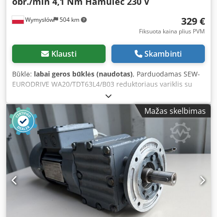
obr./min 4,1 Nm Hamulec 230 V
329 €
Wymysłów
504 km
Fiksuota kaina plius PVM
Klausti
Skambinti
Būklė:
labai geros būklės (naudotas)
, Parduodamas SEW-
EURODRIVE WA20/TDT63L4/B03 reduktoriaus variklis su
trifaze elektra ir integruotu stabdžiu. Įrenginys naudotas,
visiškai veikiantis ir paruoštas darbui. Vizualinė būklė gera
Mažas skelbimas
– matomi normalūs naudojimo pėdsakai. Puikiai tinka
transportavimo įrenginių, dozatorių, pramoninių mašinų ir
gamybos linijų pavarai. Techniniai duomenys: Gamintojas:
SEW-EURODRIVE Tipas: WA20/TDT63L4/B03 Galia: 0,25 kW
Maitinimas: 3×230Δ / 400Y V, 50 Hz Variklio greitis: 1300
aps./min. Išėjimo greitis: 33 aps./min. Perdavimo santykis: i
= 39,00 Išėjimo momentas: 41 Nm Dcjdpfx Aeznuk Dog Sok
Srovė: 1,20 / 0,69 A Apsaugos laipsnis: IP54 Izoliacijos
klasė: B Darbo režimas: S1 Stabdys: 230 V kintamoji srovė,
stabdymo momentas 3,2 Nm Svoris: 9,6 kg Tepalas: SEW
PG460 (sintetinis aliejus)