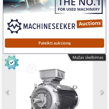
nedideli korpuso įbrėžimai. Techniniai duomenys:
Gamintojas: SEW-EURODRIVE Reduktoriaus modelis:
WA20/T Variklio tipas: DR63M6/BR/TH Galia: 0,12 kW
Maitinimas: 3×230/400 V Δ/Y Dažnis: 50 Hz Srovė: 1,00 /
0,57 A Variklio greitis: 900 aps./min. Dcedpfozn Ngaex Ag
Sek Išėjimo greitis: 15 aps./min. Sukimo momentas: 32 Nm
Perdavimo santykis: i = 60,00 Apsaugos klasė: IP54
Izoliacijos klasė: F Stabdys: 24 V nuolatinės srovės Svoris:
9,46 kg
Pateikti aukcioną
Mažas skelbimas