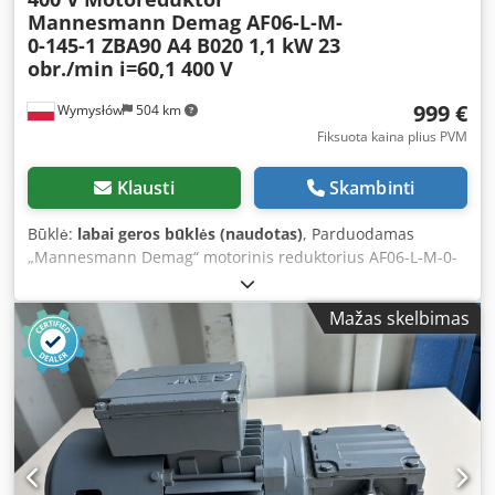
Mannesmann Demag AF06-L-M-
0-145-1 ZBA90 A4 B020 1,1 kW 23
obr./min i=60,1 400 V
999 €
Wymysłów
504 km
Fiksuota kaina plius PVM
Klausti
Skambinti
Būklė:
labai geros būklės (naudotas)
, Parduodamas
„Mannesmann Demag“ motorinis reduktorius AF06-L-M-0-
145-1 su trifaze „Demag ZBA90 A4 B020“ varikliu. Įrenginys
yra visiškai veikmingas, patikrintas ir paruoštas naudoti.
Mažas skelbimas
Vizualiai geros būklės, matomi normalūs naudojimo
pėdsakai. Pastabos: * Viena montavimo ausis buvo
apkarpyta – tai nedaro įtakos įrenginio veikimui ar
teisingam motorinio reduktoriaus montavimui. * Ant
variklio plastikinio dangtelio yra nedidelis įtrūkimas, kuris
nedaro įtakos įrenginio veikimui. Techniniai duomenys: *
Gamintojas: „Mannesmann Demag AG“ * Reduktoriaus
modelis: AF06-L-M-0-145-1 * Variklio modelis: „Demag