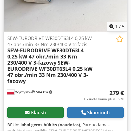
greitis: apie 64 aps./min. Perdavimo santykis: i = 14 Srovė:
1,56 / 0,90 A Galios koeficientas: cos φ 0,73 Apsaugos klasė:
IP54 Izoliacijos klasė: B Tepimas: sintetinė alyva Dcjdoznxa
Aepfx Ag Sek Šalis, kurioje pagaminta: Vokietija
1
/
5
SEW-EURODRIVE WF30DT63L4 0,25 kW
47 aps./min 33 Nm 230/400 V trifazis
SEW-EURODRIVE WF30DT63L4
0,25 kW 47 obr./min 33 Nm
230/400 V 3-fazowy
SEW-
EURODRIVE WF30DT63L4 0,25 kW
47 obr./min 33 Nm 230/400 V 3-
fazowy
279 €
Wymysłów
504 km
Fiksuota kaina plius PVM
Klausti
Skambinti
Būklė:
labai geros būklės (naudotas)
, Parduodamas
reduktoriaus variklis SEW-EURODRIVE WF30DT63L4 su