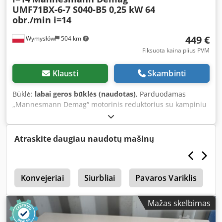
UMF71BX-6-7 S040-B5 0,25 kW 64
obr./min i=14
449 €
Wymysłów
504 km
Fiksuota kaina plius PVM
Klausti
Skambinti
Būklė:
labai geros būklės (naudotas)
, Parduodamas
„Mannesmann Demag“ motorinis reduktorius su kampiniu
reduktoriumi, pilnai veikiantis ir paruoštas darbui.
Įrenginys patikrintas ir yra geros techninės būklės. Matomi
normalūs naudojimo pėdsakai, atsiradę eksploatacijos
Atraskite daugiau naudotų mašinų
metu. Techniniai duomenys: Dcsdpezn Aamefx Ag Sok
Gamintojas: Mannesmann Demag Variklio tipas: UMF71BX-
6-7 Reduktoriaus tipas: S040-B5-21-3 Variklio galia: 0,25 kW
u
Maitinimas: 3×220/380 V Dažnis: 50 Hz Variklio sukimosi
Konvejeriai
Siurbliai
Pavaros Variklis
greitis: 890 aps./min. Išėjimo sukimosi greitis: 64 aps./min.
Perdavimo santykis: i = 14:1 Apsaugos laipsnis: IP54
Mažas skelbimas
Izoliacijos klasė: B