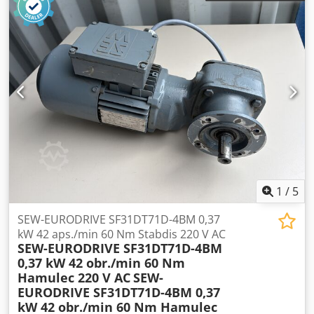
vizualinė būklė – labai gera, pastebimi normalūs
naudojimo pėdsakai. Patvari sraigtinė pavarų dėžė
užtikrina tylų veikimą ir didelį sukimo momentą, todėl
motorinis reduktorius puikiai tinka konvejeriams,
dozatoriams, gamybos mašinoms ir kitoms pramoninėms
reikmėms. Techniniai duomenys: Gamintojas: SEW-
EURODRIVE Modelis: WF20 DT63L4/B03/Z Galia: 0,25 kW
Išėjimo sūkių skaičius: 47 aps./min. Sukimo momentas: 34
Nm Perdavimo santykis: 27,50:1 Maitinimas: 230/400 V, 50
Hz Dcedpfx Aoznnrhjg Sjk Apsaugos laipsnis: IP54
Izoliacijos klasė: F Stabdis: 400 V kintamosios srovės, 3,2
Nm Svoris: 11,09 kg Pagaminimo šalis: Vokietija
1
/
5
SEW-EURODRIVE SF31DT71D-4BM 0,37
kW 42 aps./min 60 Nm Stabdis 220 V AC
SEW-EURODRIVE SF31DT71D-4BM
0,37 kW 42 obr./min 60 Nm
Hamulec 220 V AC
SEW-
EURODRIVE SF31DT71D-4BM 0,37
kW 42 obr./min 60 Nm Hamulec