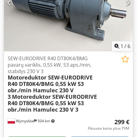
Dedpfeznvliex Ag Sjck Išėjimo greitis: 112,2 aps./min.
Perdavimo santykis: i = 12,57 Išėjimo momentas: 31 Nm
Apsaugos laipsnis: IP55 Izoliacijos klasė: F
1
/
6
SEW-EURODRIVE R40 DT80K4/BMG
pavarų variklis, 0,55 kW, 53 aps./min,
stabdys 230 V 3
Motoreduktor SEW-EURODRIVE
R40 DT80K4/BMG 0,55 kW 53
obr./min Hamulec 230 V
3
Motoreduktor SEW-EURODRIVE
R40 DT80K4/BMG 0,55 kW 53
obr./min Hamulec 230 V 3
299 €
Wymysłów
504 km
Fiksuota kaina plius PVM