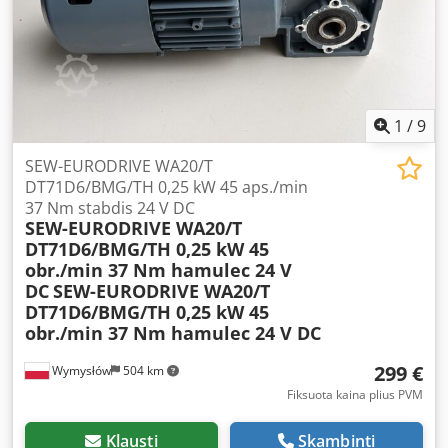
ZBA90 A4 B020“ * Galia: 1,1 kW * Maitinimas: 3×400 V AC,
50 Hz * Stabdžio įtampa: 180 V DC * Nominali srovė: 2,80 A
* Variklio sukimosi greitis: 1400 aps./min. * Išėjimo greitis:
apie 23 aps./min. * Perdavimo skaičius: i = 60,1 * Stabdžio
momentas: 20 Nm Djdjzpbufepfx Ag Seck * Cos φ: 0,75 *
Apsaugos klasė: IP54 * Izoliacijos klasė: F * Svoris: 21,2 kg
1
/
9
SEW-EURODRIVE WA20/T
DT71D6/BMG/TH 0,25 kW 45 aps./min
37 Nm stabdis 24 V DC
SEW-EURODRIVE WA20/T
DT71D6/BMG/TH 0,25 kW 45
obr./min 37 Nm hamulec 24 V
DC
SEW-EURODRIVE WA20/T
DT71D6/BMG/TH 0,25 kW 45
obr./min 37 Nm hamulec 24 V DC
299 €
Wymysłów
504 km
Fiksuota kaina plius PVM
Klausti
Skambinti