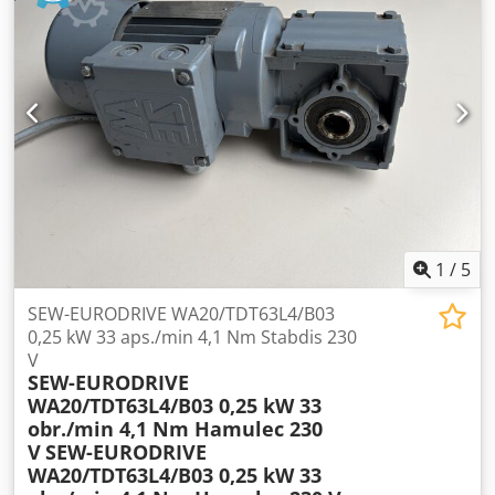
puikiai tinka konvejerių, dozatorių, gamybinių mašinų ir
kitų pramoninių įrenginių pavaroms. Techniniai duomenys:
Gamintojas: SEW-EURODRIVE Reduktoriaus tipas: WA20
Variklio tipas: DR63L4 Galia: 0,25 kW Maitinimas: 3×220–
240 V Δ / 380–415 V Y, 50 Hz Variklio sukimosi greitis: 1300
aps./min. Išėjimo greitis: 27 aps./min. Perdavimo santykis: i
= 48,00 Išėjimo momentas: 45 Nm Apsaugos klasė: IP54
Izoliacijos klasė: B Darbo režimas: S1 Dcsdpfxeznuqqs Ag
Sok Svoris: 8,8 kg
1
/
5
SEW-EURODRIVE WA20/TDT63L4/B03
0,25 kW 33 aps./min 4,1 Nm Stabdis 230
V
SEW-EURODRIVE
WA20/TDT63L4/B03 0,25 kW 33
obr./min 4,1 Nm Hamulec 230
V
SEW-EURODRIVE
WA20/TDT63L4/B03 0,25 kW 33