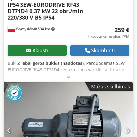
IP54
SEW-EURODRIVE RF43
DT71D4 0,37 kW 22 obr./min
220/380 V B5 IP54
259 €
Wymysłów
504 km
Fiksuota kaina plius PVM
Klausti
Skambinti
Būklė:
labai geros būklės (naudotas)
, Parduodamas SEW-
EURODRIVE RF43 DT71D4 reduktoriaus variklis su trifazio
0,37 kW galios varikliu. Dcedoznv Hajpfx Ag Sek Įrenginys
yra visiškai veikmingas, išbandytas ir paruoštas darbui.
Mažas skelbimas
Techninė būklė labai gera, vizualiai turi įprastų naudojimo
žymių, atsiradusių eksploatacijos metu. Reduktoriaus
variklyje įrengta cilindrinė pavara su B5 montavimo flanšu,
todėl jis puikiai tinka konvejerių, dozatorių, gamybos
įrenginių ir kitų pramoninių įrenginių pavaroms. Techniniai
duomenys: Gamintojas: SEW-EURODRIVE Reduktoriaus
tipas: RF43 Variklio tipas: DT71D4 Galia: 0,37 kW
Maitinimas: 3×220/380 V, 50 Hz Variklio greitis: 1380