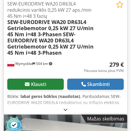
SEW-EURODRIVE WA20 DR63L4
redukcinis variklis 0,25 kW 27 aps./min
45 Nm i=48 3 fazių
SEW-EURODRIVE WA20 DR63L4
Getriebemotor 0,25 kW 27 U/min
45 Nm i=48 3-Phasen
SEW-
EURODRIVE WA20 DR63L4
Getriebemotor 0,25 kW 27 U/min
45 Nm i=48 3-Phasen
279 €
Wymysłów
504 km
Fiksuota kaina plius PVM
Klausti
Skambinti
Būklė:
labai geros būklės (naudotas)
, Parduodamas SEW-
EURODRIVE WA20 DR63L4 reduktorius su trifazio elektros
varikliu. Įrenginys yra visiškai veikiantis, išbandytas ir
paruoštas darbui. Techninė ir vizualinė būklė yra gera.
Mažas skelbimas
Matomi normalūs naudojimo žymės, atsiradę
eksploatacijos metu. Dėl tvirtos konstrukcijos reduktorius