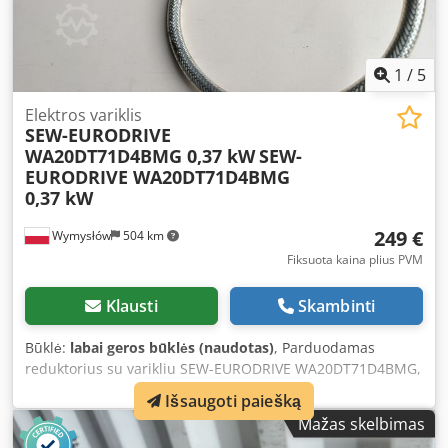
Montavimo padėtis: IM V1A Pagaminimo metai: 2002
Pagaminimo šalis: Vokietija
1
/
5
Elektros variklis
SEW-EURODRIVE
WA20DT71D4BMG 0,37 kW
SEW-
EURODRIVE WA20DT71D4BMG
0,37 kW
249 €
Wymysłów
504 km
Fiksuota kaina plius PVM
Klausti
Skambinti
Būklė:
labai geros būklės (naudotas)
, Parduodamas
reduktorius su varikliu SEW-EURODRIVE WA20DT71D4BMG,
trijų fazių variklis, galia 0,37 kW, integruotas stabdys 230
Išsaugoti paiešką
VAC. Įrenginys yra visiškai tvarkingas, išbandytas ir
Mažas skelbimas
paruoštas naudoti. Techninė būklė labai gera, vizualiai