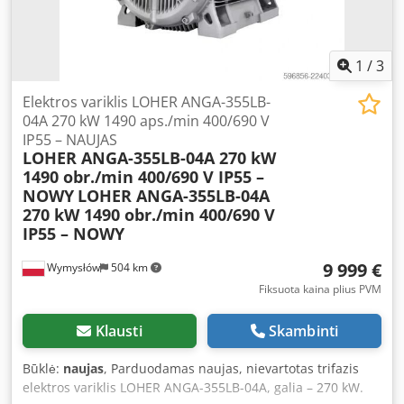
1
/
3
Elektros variklis LOHER ANGA-355LB-
04A 270 kW 1490 aps./min 400/690 V
IP55 – NAUJAS
LOHER ANGA-355LB-04A 270 kW
1490 obr./min 400/690 V IP55 –
NOWY
LOHER ANGA-355LB-04A
270 kW 1490 obr./min 400/690 V
IP55 – NOWY
9 999 €
Wymysłów
504 km
Fiksuota kaina plius PVM
Klausti
Skambinti
Būklė:
naujas
, Parduodamas naujas, nievartotas trifazis
elektros variklis LOHER ANGA-355LB-04A, galia – 270 kW.