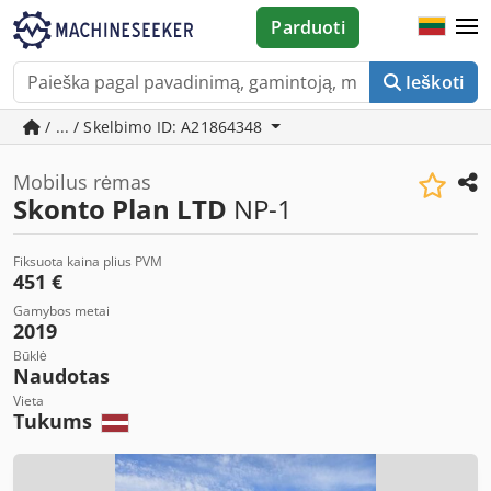
Parduoti
Ieškoti
/ ... / Skelbimo ID: A21864348
Mobilus rėmas
Skonto Plan LTD
NP-1
Fiksuota kaina plius PVM
451 €
Gamybos metai
2019
Būklė
Naudotas
Vieta
Tukums