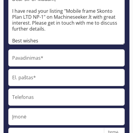
Pavadinimas*
El. paštas*
Telefonas
Įmonė
žemė