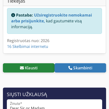
Tiekėjas
Pastaba:
Užsiregistruokite nemokamai
arba prisijunkite,
kad gautumėte visą
informaciją.
Registruotas nuo: 2026
16 Skelbimai internetu
Klausti
Skambinti
SIŲSTI UŽKLAUSĄ
Žinutė*