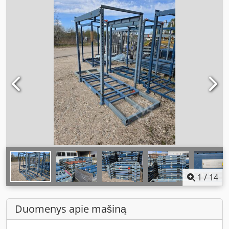
1
/
14
Duomenys apie mašiną