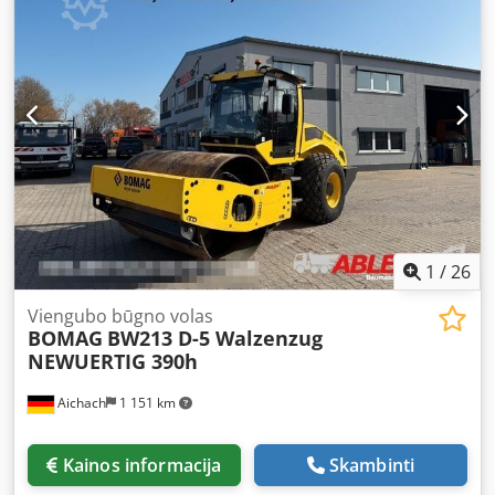
1
/
26
Viengubo būgno volas
BOMAG
BW213 D-5 Walzenzug
NEWUERTIG 390h
Aichach
1 151 km
Kainos informacija
Skambinti