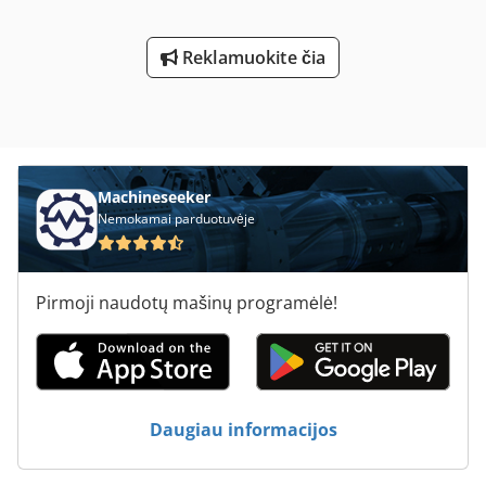
Reklamuokite čia
Machineseeker
Nemokamai parduotuvėje
Pirmoji naudotų mašinų programėlė!
Daugiau informacijos