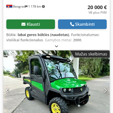
20 000 €
Beograd
1 178 km
VB plius PVM
Klausti
Skambinti
Būklė:
labai geros būklės (naudotas)
, Funkcionalumas:
visiškai funkcionalus
, Gamybos metai:
2000
,
mašinos/transporto priemonės numeris:
107407,
, In gutem
Zustand Djdjyi Uq Iepfx Actokr
Mažas skelbimas