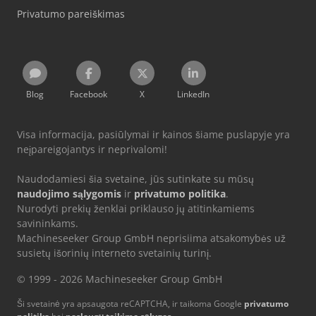
Privatumo pareiškimas
Blog
Facebook
X
LinkedIn
Visa informacija, pasiūlymai ir kainos šiame puslapyje yra
neįpareigojantys ir neprivalomi!
Naudodamiesi šia svetaine, jūs sutinkate su mūsų
naudojimo sąlygomis
ir
privatumo politika
.
Nurodyti prekių ženklai priklauso jų atitinkamiems
savininkams.
Machineseeker Group GmbH neprisiima atsakomybės už
susietų išorinių interneto svetainių turinį.
© 1999 - 2026 Machineseeker Group GmbH
Ši svetainė yra apsaugota reCAPTCHA, ir taikoma Google
privatumo