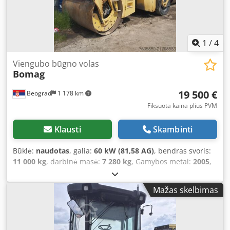
1
/
4
Viengubo būgno volas
Bomag
19 500 €
Beograd
1 178 km
Fiksuota kaina plius PVM
Klausti
Skambinti
Būklė:
naudotas
, galia:
60 kW (81,58 AG)
, bendras svoris:
11 000 kg
, darbinė masė:
7 280 kg
, Gamybos metai:
2005
,
PUIKI BŪKLĖ Dksdpfx Ajy Hiz Dscter
Mažas skelbimas