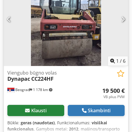
1
/
6
Viengubo būgno volas
Dynapac
CC224HF
19 500 €
Beograd
1 178 km
VB plius PVM
Klausti
Skambinti
Būklė:
geras (naudotas)
, Funkcionalumas:
visiškai
funkcionalus
, Gamybos metai:
2012
, mašinos/transporto