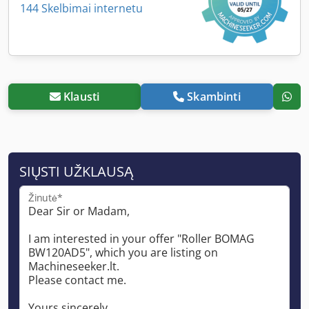
144 Skelbimai internetu
Klausti
Skambinti
SIŲSTI UŽKLAUSĄ
Žinutė*