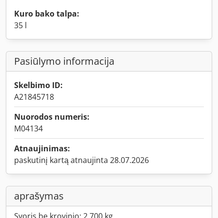
Kuro bako talpa:
35 l
Pasiūlymo informacija
Skelbimo ID:
A21845718
Nuorodos numeris:
M04134
Atnaujinimas:
paskutinį kartą atnaujinta 28.07.2026
aprašymas
Svoris be krovinio: 2 700 kg