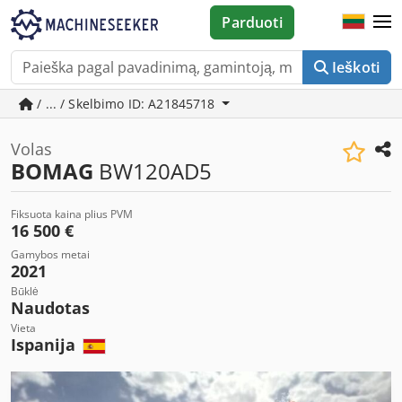
Parduoti
Ieškoti
/ ... / Skelbimo ID: A21845718
Volas
BOMAG
BW120AD5
Fiksuota kaina plius PVM
16 500 €
Gamybos metai
2021
Būklė
Naudotas
Vieta
Ispanija