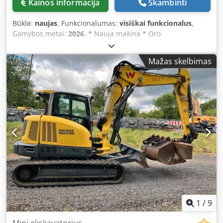
Kainos informacija
Skambinti
PRICE === Location: Sittard, Netherlands Worldwide
delivery available Price: €26,600 (EXW / plus VAT) ===
Būklė:
naujas
, Funkcionalumas:
visiškai funkcionalus
,
DESCRIPTION === Reliable electric utility vehicle by John
Gamybos metai:
2026
, * Nauja mašina * Oro
Deere with low operating hours and in excellent condition.
kondicionierius * Traukos kontrolė / Ec Dedpfx
The Gator TE 4x2 is ideal for indoor and outdoor use
Aceyuvxwstokr * Seisminis * Kubota V 3307 CR-TE5 variklis
thanks to its quiet operation and zero-emission electric
Mažas skelbimas
(55 kW - 75 AG) * Statinė linijinė apkrova 20 kg/cm² * Du
drive. Equipped with a robust cargo bed, comfortable
važiavimo greičiai * Pristatoma iš karto * Darbinis svoris 6
seating position, and easy handling, this vehicle is perfect
650 kg (maks. svoris 7 700 kg) * Volelio plotis 1 676 mm *
for logistics, facility management, and maintenance tasks.
Pristatoma iš karto
All machines are thoroughly inspected, CE-certified, and
ready for immediate operation. Spare parts and
professional support available upon request. === DELIVERY
=== Crane loading available upon request Flexible
transport solutions depending on destination and
requirements Transport is professionally organised by the
Collé Rental & Sales team
1
/
9