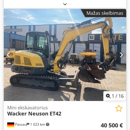
priemonės numeris:
10000311P0A008025
, puiki būklė
Dkedpfx Acoy Dfu Uoter
Mažas skelbimas
1
/
16
Mini ekskavatorius
Wacker Neuson
ET42
40 500 €
Passau
1 023 km