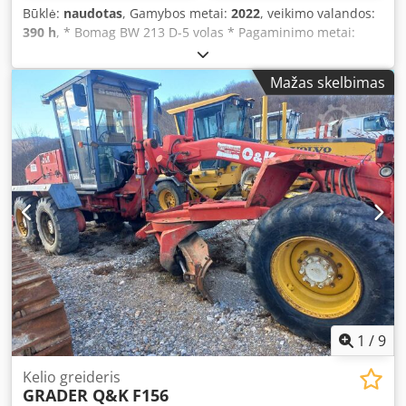
Būklė:
naudotas
, Gamybos metai:
2022
, veikimo valandos:
390 h
, * Bomag BW 213 D-5 volas * Pagaminimo metai:
2022 * 390 val. * Euro 5 * 12 500–14 800 kg * 95 kW Deutz
variklis * Oro kondicionierius * Padangos: 23,1-26IND *
Mažas skelbimas
BŪKLĖ KAIP NAUJO! Dkodpfxjyr U Tnj Actor
1
/
9
Kelio greideris
GRADER Q&K
F156