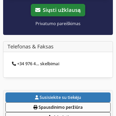
Siųsti užklausą
Privatumo pareiškimas
Telefonas & Faksas
+34 976 4... skelbimai
Susisiekite su tiekėju
Spausdinimo peržiūra