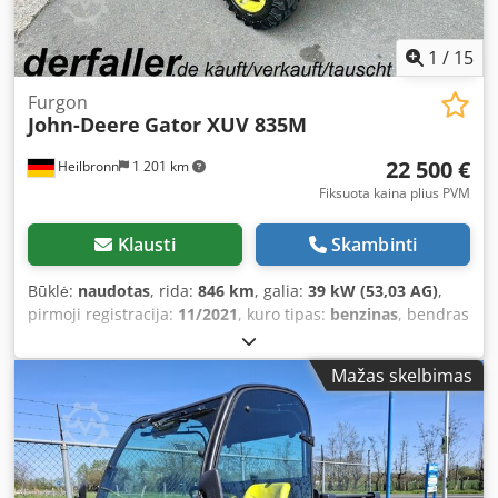
1
/
15
Furgon
John-Deere
Gator XUV 835M
22 500 €
Heilbronn
1 201 km
Fiksuota kaina plius PVM
Klausti
Skambinti
Būklė:
naudotas
, rida:
846 km
, galia:
39 kW (53,03 AG)
,
pirmoji registracija:
11/2021
, kuro tipas:
benzinas
, bendras
svoris:
1 550 kg
, kita apžiūra (TÜV):
11/2026
, spalva:
žalia
,
pavaros tipas:
mechaninis
, pakaba:
kitas
, sėdimų vietų
Mažas skelbimas
skaičius:
2
, veikimo valandos:
846 h
, Įranga:
kabina,
papildomi žibintai, visų varančiųjų ratų pavara
,