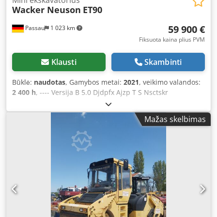
Mini ekskavatorius
Wacker Neuson
ET90
59 900 €
Passau
1 023 km
Fiksuota kaina plius PVM
Klausti
Skambinti
Būklė:
naudotas
, Gamybos metai:
2021
, veikimo valandos:
2 400 h
, ---- Versija B 5.0 Djdpfx Ajzp T S Nsctskr
Ištraukiamas strėlės išdėstymas Automatinė klimato
kontrolės sistema Guminės grandinės Plokštumo valymo
Mažas skelbimas
peilis Dyzelino siurblys 3-iasis valdymo kontūras Įskaitant
„Powertilt HS08“ be kablio, jei yra Įskaitant naudotą kaušo
rinkinį, priklausomai nuo prieinamumo Vieta: Andernachas