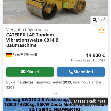
1
/
6
Viengubo būgno volas
CATERPILLAR
Tandem-
Vibrationswalze CB14 B
Baumaschine
14 900 €
Peine
949 km
Fiksuota kaina plius PVM
Klausti
Skambinti
Būklė:
naudotas
, Gamybos metai:
2013
, veikimo valandos:
820 h
,
Mažas skelbimas