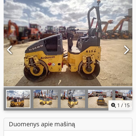
1
/
15
Duomenys apie mašiną