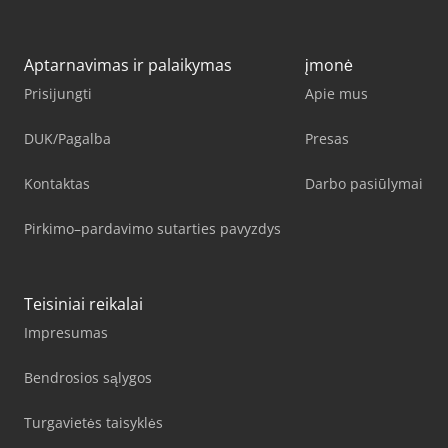
Aptarnavimas ir palaikymas
įmonė
Prisijungti
Apie mus
DUK/Pagalba
Presas
Kontaktas
Darbo pasiūlymai
Pirkimo–pardavimo sutarties pavyzdys
Teisiniai reikalai
Impresumas
Bendrosios sąlygos
Turgavietės taisyklės