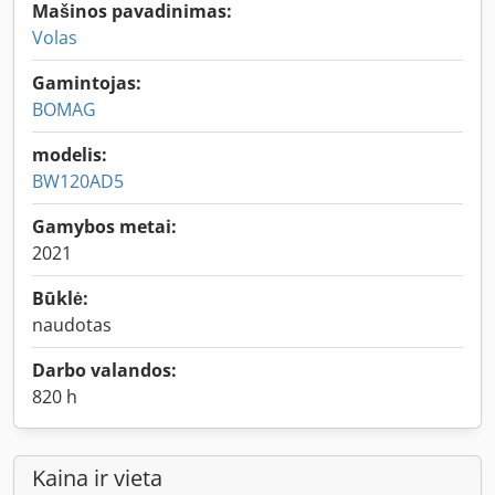
Mašinos pavadinimas:
Volas
Gamintojas:
BOMAG
modelis:
BW120AD5
Gamybos metai:
2021
Būklė:
naudotas
Darbo valandos:
820 h
Kaina ir vieta