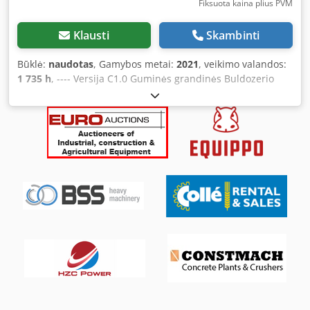
Fiksuota kaina plius PVM
Klausti
Skambinti
Būklė:
naudotas
, Gamybos metai:
2021
, veikimo valandos:
1 735 h
, ---- Versija C1.0 Guminės grandinės Buldozerio
atbraila Dedpeznhvyefx Actjkr Vieno bloko strėlė
Automatinė klimato kontrolės sistema 3-iasis valdymo
kontūras Įskaičiuota: HS03 hidraulinė pakreipimo sistema