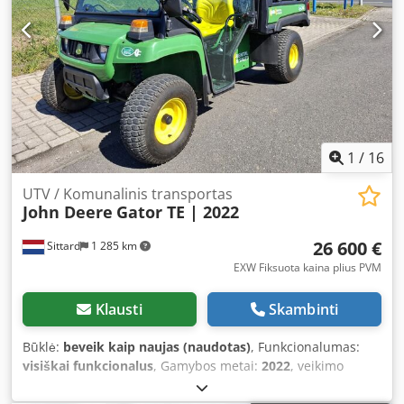
1
/
16
UTV / Komunalinis transportas
John Deere
Gator TE | 2022
26 600 €
Sittard
1 285 km
EXW Fiksuota kaina plius PVM
Klausti
Skambinti
Būklė:
beveik kaip naujas (naudotas)
, Funkcionalumas:
visiškai funkcionalus
, Gamybos metai:
2022
, veikimo
valandos:
203 h
, galia:
4 kW (5,44 AG)
, variklių gamintojas:
John Deere
, pavaros tipas:
automatinis
, kuro tipas: