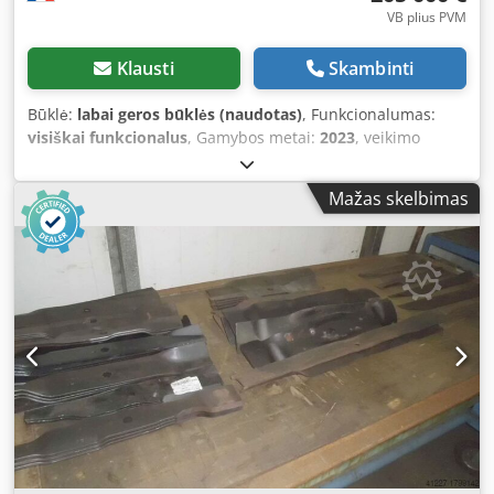
VB plius PVM
Klausti
Skambinti
Būklė:
labai geros būklės (naudotas)
, Funkcionalumas:
visiškai funkcionalus
, Gamybos metai:
2023
, veikimo
valandos:
300 h
, galia:
305 kW (414,68 AG)
, variklių
gamintojas:
izuzu
, pavaros tipas:
automatinis
, kuro tipas:
Mažas skelbimas
dyzelinas
, maksimalus greitis:
50 km/h
, pirmoji
registracija:
01/2024
, spalva:
raudona
, priekinės padangos
dydis:
600/70r30
, galinės padangos dydis:
vf 710/70r42
,
mašinos/transporto priemonės numeris:
vkkmb770cpb325022
, Įranga:
apšvietimas, derliaus
stebėjimo įrenginys su GPS, kabina, oro
kondicionavimas, papildomi žibintai, priekabos jungtis
,
new tractor for sale due to cessation of activity, photos
available on request Dedpowm Rdgefx Aiajkr