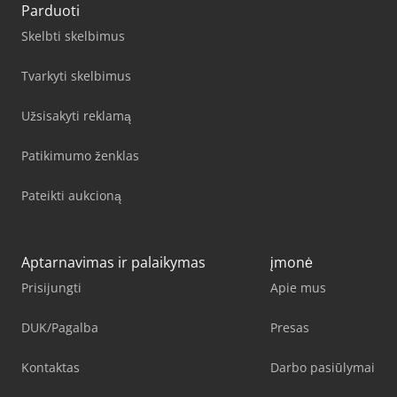
Parduoti
Skelbti skelbimus
Tvarkyti skelbimus
Užsisakyti reklamą
Patikimumo ženklas
Pateikti aukcioną
Aptarnavimas ir palaikymas
įmonė
Prisijungti
Apie mus
DUK/Pagalba
Presas
Kontaktas
Darbo pasiūlymai