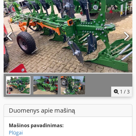
1
/
3
Duomenys apie mašiną
Mašinos pavadinimas:
Plūgai