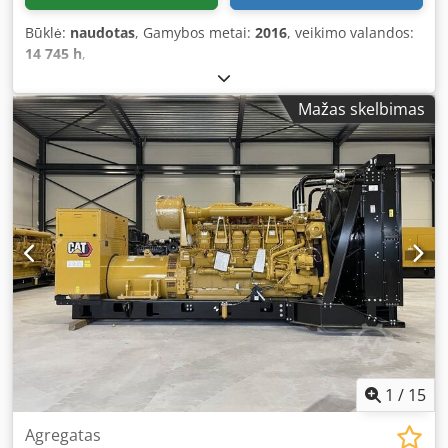
Būklė:
naudotas
, Gamybos metai:
2016
, veikimo valandos:
14 745 h
,
Mažas skelbimas
1
/
15
Agregatas