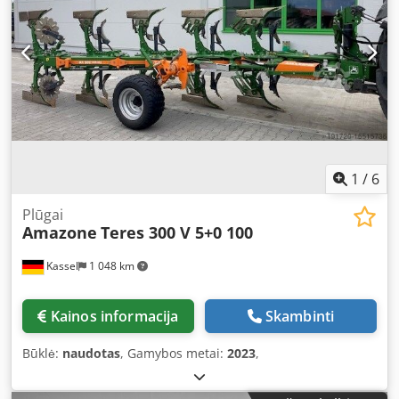
1
/
6
Plūgai
Amazone
Teres 300 V 5+0 100
Kassel
1 048 km
Kainos informacija
Skambinti
Būklė:
naudotas
, Gamybos metai:
2023
,