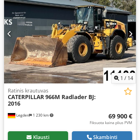
galioja tik mūsų verslo ir pardavimo sąlygos. Apie mus:
daugiau nei 400 nuosavų mašinų sandėlyje daugiau nei 15
000 m² sandėliavimo plotas, krano keliamoji galia – 70 t
daugiau nei 10 000 dirbtuvių priedų Jei norite parduoti
mašinas, gamybos linijas ar savo įmonę – kreipkitės į mus.
Daugiau pasiūlymų rasite mūsų tinklalapyje. Apžiūros
galimos susitarus iš anksto. Laukiame Jūsų apsilankymo.
Markus Hirsch komanda
1
/
14
Ratinis krautuvas
CATERPILLAR
966M Radlader BJ:
2016
69 900 €
Legden
1 230 km
Fiksuota kaina plius PVM
Klausti
Skambinti