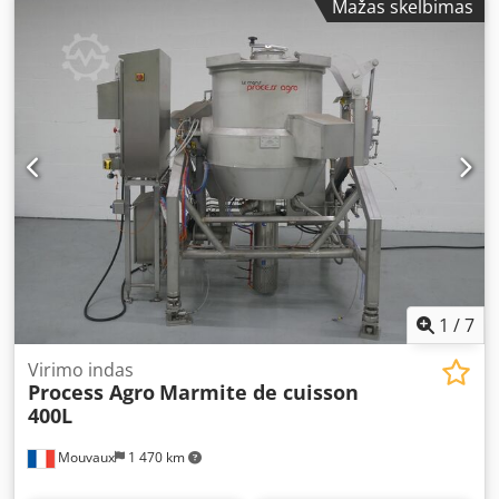
Mažas skelbimas
1
/
7
Virimo indas
Process Agro
Marmite de cuisson
400L
Mouvaux
1 470 km