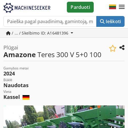
Parduoti
Ieškoti
/ ... / Skelbimo ID: A16481396
Plūgai
Amazone
Teres 300 V 5+0 100
Gamybos metai
2024
Būklė
Naudotas
Vieta
Kassel