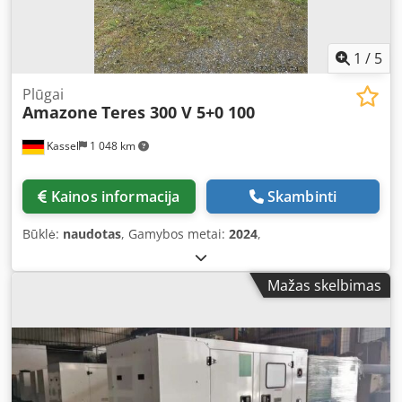
1
/
5
Plūgai
Amazone
Teres 300 V 5+0 100
Kassel
1 048 km
Kainos informacija
Skambinti
Būklė:
naudotas
, Gamybos metai:
2024
,
Mažas skelbimas