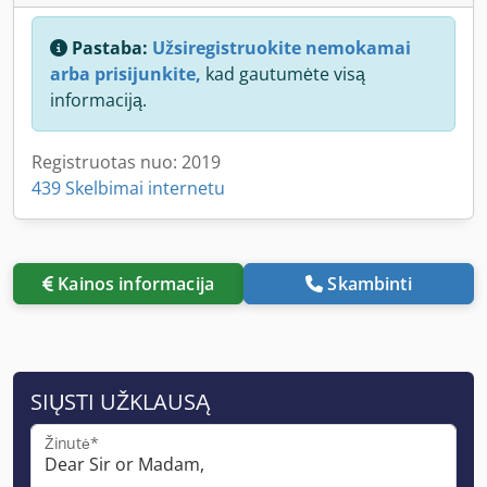
Pastaba:
Užsiregistruokite nemokamai
arba prisijunkite,
kad gautumėte visą
informaciją.
Registruotas nuo: 2019
439 Skelbimai internetu
Kainos informacija
Skambinti
SIŲSTI UŽKLAUSĄ
Žinutė*