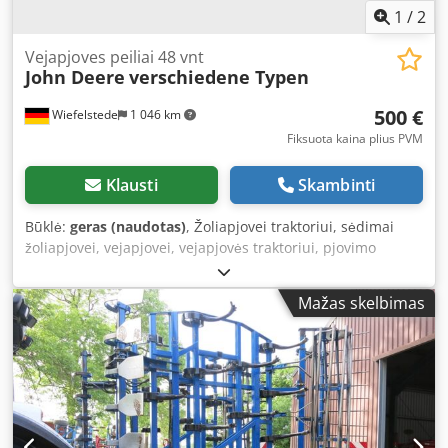
1
/
2
Vejapjoves peiliai 48 vnt
John Deere
verschiedene Typen
500 €
Wiefelstede
1 046 km
Fiksuota kaina plius PVM
Klausti
Skambinti
Būklė:
geras (naudotas)
, Žoliapjovei traktoriui, sėdimai
žoliapjovei, vejapjovei, vejapjovės traktoriui, pjovimo
agregatui, vejapjovei, pjovimo juostai, diskinei šienapjovei -
Vejapjovės peiliai: 48 vnt -Tipai: įvairūs -Pakuotė: pilnas
Mažas skelbimas
komplektas -Kaina: pilna komplektacija Dksdpfx Aeb A R
Uhsiasr -Svoris: 120 kg