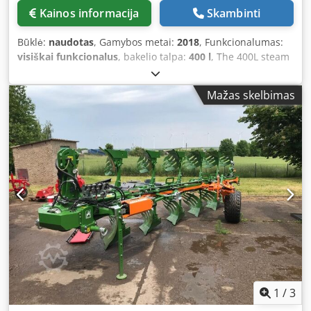
Kainos informacija
Skambinti
Būklė:
naudotas
, Gamybos metai:
2018
, Funkcionalumas:
visiškai funkcionalus
, bakelio talpa:
400 l
, The 400L steam
cooking kettle, designed by Process Agro, is an ideal piece
of equipment for professionals in the food industry looking
Mažas skelbimas
to increase their production capacity. With its 400-liter
capacity, it enables fast and efficient cooking of a wide
variety of products. The use of steam ensures even cooking
while preserving the flavor and texture of the ingredients.
This kettle is therefore ideal for preparations that require
precise temperature control. In addition, its robust and
reliable design guarantees long-term use, even in
intensive production environments. As a pre-owned
model, this kettle combines performance and cost-
effectiveness, making it a profitable choice for companies
looking to optimize their cooking processes. Furthermore,
its easy integration into various production lines enables
productivity gains without compromising product quality.
In summary, the 400L steam cooking kettle is a high-
1
/
3
performing solution for food businesses seeking efficiency,