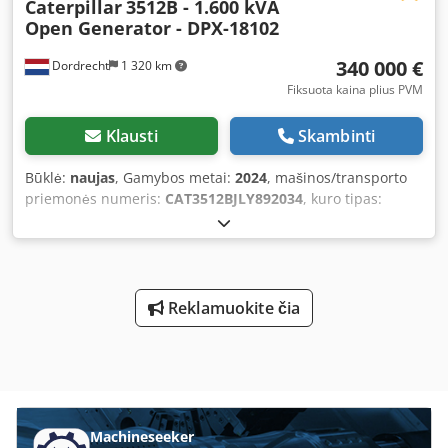
Caterpillar
3512B - 1.600 kVA
Open Generator - DPX-18102
340 000 €
Dordrecht
1 320 km
Fiksuota kaina plius PVM
Klausti
Skambinti
Būklė:
naujas
, Gamybos metai:
2024
, mašinos/transporto
priemonės numeris:
CAT3512BJLY892034
, kuro tipas:
dyzelinas
, galia:
1 280 kW (1 740,31 AG)
, variklių
gamintojas:
Caterpillar 3512B
, Naudojimo paskirtis:
Statyba Tuščias svoris: 14 000 kg Generatoriaus galia: 1 600
kVA Krovinių skyriaus matmenys: 572 x 208 x 222 cm CE
žymėjimas: taip Bendra būklė: labai gera Techninė būklė:
Reklamuokite čia
labai gera Vizualinė būklė: labai gera Dsdpfxowvdvuj
Aiaekr Išsamesnei informacijai kreipkitės į DPX komandą. =
Kitos parinktys ir priedai = - Akumuliatorius - Valdymo
pultas
Machineseeker