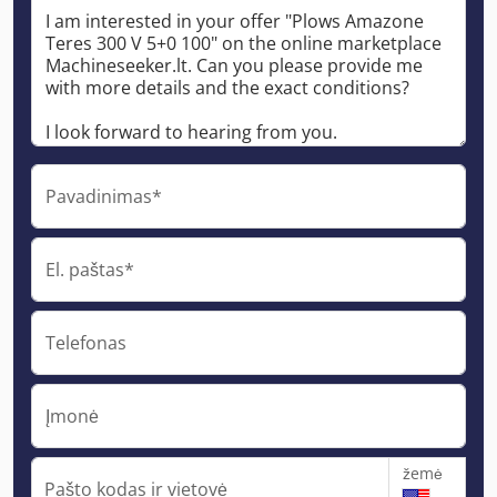
Pavadinimas*
El. paštas*
Telefonas
Įmonė
žemė
Pašto kodas ir vietovė