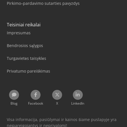
Pirkimo–pardavimo sutarties pavyzdys
Teisiniai reikalai
Impresumas
Bendrosios sąlygos
Turgavietės taisyklės
Privatumo pareiškimas
Blog
Facebook
X
LinkedIn
Visa informacija, pasiūlymai ir kainos šiame puslapyje yra
neįpareigojantys ir neprivalomi!