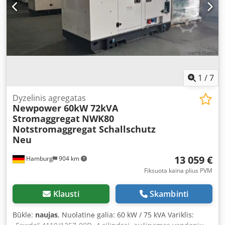
1
/
7
Dyzelinis agregatas
Newpower 60kW 72kVA
Stromaggregat
NWK80
Notstromaggregat Schallschutz
Neu
13 059 €
Hamburg
904 km
Fiksuota kaina plius PVM
Klausti
Skambinti
Būklė:
naujas
, Nuolatinė galia: 60 kW / 75 kVA Variklis: