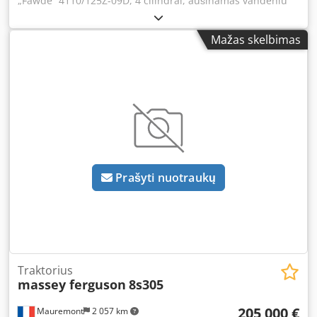
„Fawde“ 4110/125Z-09D, 4 cilindrai, aušinamas vandeniu
Dkedpsh R Tm Iefx Aiaer Jungtis: 1x32A, 1x64A, 1x220V
Lizdai arba automatiniai jungikliai, pagal pageidavimą –
Mažas skelbimas
125A lizdas Dažnis: 50 Hz Įtampa: 400/230 V Įskaitant:
elektroninį sūkių reguliatorių, AVR, akumuliatoriaus
įkroviklį, pašildymo įtaisą „Comap AMF8“ valdiklis su
generatoriaus prijungimu prie elektros tinklo RCD apsauga
Prašyti nuotraukų
Traktorius
massey ferguson
8s305
205 000 €
Mauremont
2 057 km