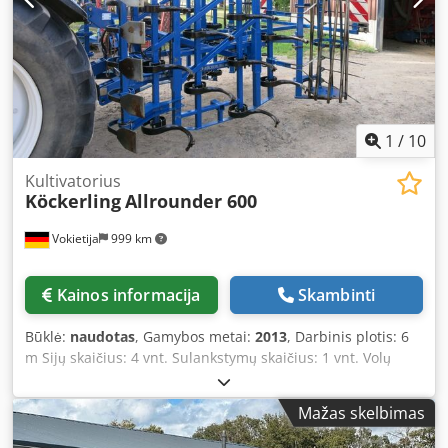
1
/
10
Kultivatorius
Köckerling
Allrounder 600
Vokietija
999 km
Kainos informacija
Skambinti
Būklė:
naudotas
, Gamybos metai:
2013
, Darbinis plotis: 6
m Sijų skaičius: 4 vnt. Sulankstymų skaičius: 1 vnt. Volų
skaičius: 1 vnt. Dkodpfx Aoyv Ixaoiaor Sėklų guolio
kombinuotas agregatas Techniniai duomenys yra
Mažas skelbimas
gamintojo arba eksploatuotojo pateikti, todėl mums nėra
įpareigojantys. Pasiliekame teisę į tarpinį pardavimą;